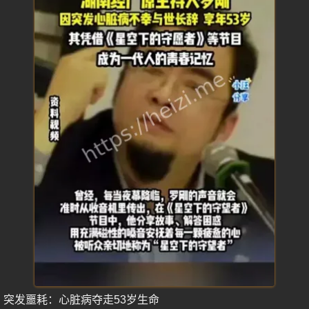
突发噩耗：心脏病夺走53岁生命