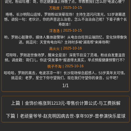
说完。粉丝吐槽：哥，你这健康课上得晚了点，早教教我们怎么防“电波心梗”？
2025-10-15
万能皮
咯咯，长沙明阳山追悼，罗刚粉丝哭晕现场！主持生涯闪闪发光，53岁谢幕遗
憾。调侃一句：老伙计，你的声音这么治愈，怎么不治治自己呢？下辈子换个长
寿剧本！
2025-10-15
浮洛洛
哟，罗刚心脏骤停，媒体人集体敲警钟！从电台台柱到云端回忆，变化快得像快
进。挑逗问：天堂有电台吗？主持时多喊“湖南帮”来捧场啊！
2025-10-16
高火火
哎呀呀，罗刚逝世像场梦，醒来全是泪！深夜节目没了灵魂，粉丝自发重温音
频。调皮戳：哥们儿，你这“突发事件”报道得太真实，早点预报健康预警行不？
2025-10-16
桃子不淘
哈哈哈，罗刚的离去，电波凉凉一半！长沙现场悼念超感人，53岁英年太可惜。
挑逗说：老罗，星空下你守望我们，现在我们守望你的录音，公平吧？
1/1
金饰价格涨到1213元-零售价计算公式-与工费拆解
老顽童爷爷-赵克明因病去世-享年93岁-曾参演快乐星球