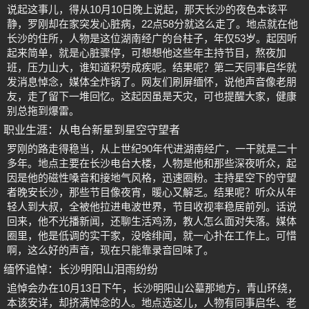
说起这事儿，得从10月10日晚上说起，那天长沙的夜色本该平
静，罗刚却在家突发心脏病，22点58分就这么走了。地点就在他
长沙的住所，人物是这位湖南经广的台柱子，年仅53岁。起因听
起来简单，就是心脏骤停，可想想他这些年主持节目，熬夜加
班，压力山大，谁知道积劳成疾呢。结果呢？第二天同事启华就
发消息悼念，媒体全炸锅了。网友们刷屏缅怀，说他声音像老朋
友，走了留下一堆回忆。这起因虽是天灾，可也提醒大家，健康
别总拖到爆雷。
职业生涯：从电台新星到星空守望者
罗刚的路走得稳当，从上世纪90年代进湖南经广，一干就是二十
多年。地点主要在长沙电台大楼，人物是他和那些深夜听众，起
因是他的磁性嗓音和接地气风格，迅速圈粉。主持星空下的守望
者晚安长沙，那些节目像夜宵，暖心又解乏。结果呢？听众从年
轻人到大叔，全被他拉进电波世界，节目收视率稳居前列。话说
回来，他不光播新闻，还聊生活鸡汤，教人怎么面对失落。媒体
圈里，他是低调的实干家，没啥绯闻，就一心扑在工作上。可惜
啊，这么好的声音，现在只能靠录音回味了。
缅怀追悼：长沙明阳山泪雨纷纷
追悼会办在10月13日下午，长沙明阳山公墓那地方，青山环绕，
本该安详，却挤满悼念的人。地点选这儿，人物有同事启华、老