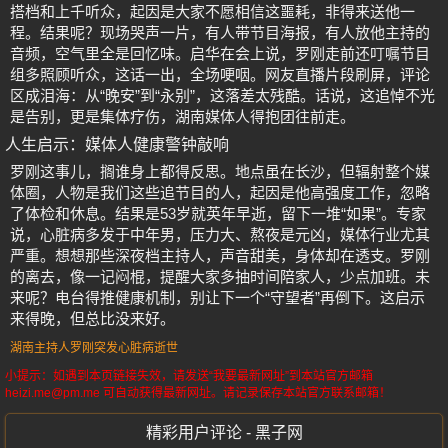
搭档和上千听众，起因是大家不愿相信这噩耗，非得来送他一
程。结果呢？现场哭声一片，有人带节目海报，有人放他主持的
音频，空气里全是回忆味。启华在会上说，罗刚走前还叮嘱节目
组多照顾听众，这话一出，全场哽咽。网友直播片段刷屏，评论
区成泪海：从“晚安”到“永别”，这落差太残酷。话说，这追悼不光
是告别，更是集体疗伤，湖南媒体人得抱团往前走。
人生启示：媒体人健康警钟敲响
罗刚这事儿，搁谁身上都得反思。地点虽在长沙，但辐射整个媒
体圈，人物是我们这些追节目的人，起因是他高强度工作，忽略
了体检和休息。结果是53岁就英年早逝，留下一堆“如果”。专家
说，心脏病多发于中年男，压力大、熬夜是元凶，媒体行业尤其
严重。想想那些深夜档主持人，声音甜美，身体却在透支。罗刚
的离去，像一记闷棍，提醒大家多抽时间陪家人，少点加班。未
来呢？电台得推健康机制，别让下一个“守望者”再倒下。这启示
来得晚，但总比没来好。
湖南主持人罗刚突发心脏病逝世
小提示：如遇到本页链接失效，请发送“我要最新网址”到本站官方邮箱
heizi.me@pm.me 可自动获得最新网址。请记录保存本站官方联系邮箱！
精彩用户评论 - 黑子网