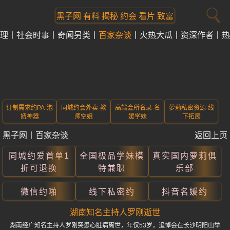
黑子网 有料 揭秘 约会 看片 致富
理
社会时事
奇闻另类
百家杂谈
火热大瓜
资深作者
热
订制需求约PA-泡
同城约会外卖-教
高端会所名录-名
萝莉私密资源-线
妞神器
师空姐
媛学妹
下拓展
黑子网
丨
百家杂谈
返回上页
同城约爱首单1
全国极品学妹模
真实国内萝莉俱
折可退换
特兼职
乐部
微信约啪
线下私密约
抖音名媛约
湖南知名主持人罗刚逝世
湖南经广知名主持人罗刚突患心脏病离世，年仅53岁，追悼会在长沙明阳山举