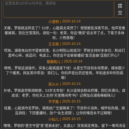
提
交
2025-10-14
小透明
天哪，罗刚就这样走了？53岁，心脏病太突然了！想想那些深夜节目，他声音像
暖被窝，现在空荡荡的。调侃一句：老哥，你这“晚安”说太早了点，下辈子多体
检，少熬夜哦！
2025-10-14
王玉萌
哎呦，湖南电台的守望者陨落，长沙明阳山哭成河！罗刚主持时多亲切，粉丝们
直呼心碎。挑逗问：电波上，你还会不会偷偷播段“复活金曲”逗我们开心？
2025-10-14
猫猫桃儿
啧啧，罗刚这波操作，突发心脏病直接下线！从星空节目到永恒黑屏，媒体圈少
了个暖男。网友笑中带泪：哥们儿，你的声音比药还管用，早知道多听听防病
啊！
2025-10-14
高火火
扑哧，罗刚逝世新闻刷屏，53岁太年轻！长沙追悼会粉丝挤爆，回忆杀满分。调
皮说：老罗，你在天上主持“天堂晚间秀”吗？记得加点湖南辣椒味儿！
2025-10-15
芊芊龍
哇塞，心脏病夺走罗刚，湖南经广空窗期来了！节目听众泪奔，缅怀帖热搜。挑
逗调侃：下回重播时，加个“永生滤镜”，让你的嗓音永不过期哦！
2025-10-15
小仙儿
嘿嘿，罗刚的“星空守望”变“星辰永别”，太虐心！突发病走得急，留下一堆鸡汤没