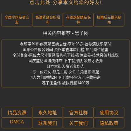
点击此处-分享本文给您的好友!
全国小区私密交
高端紧致会所福
在线选妃隐私保
校园反差桃色秘
友
利
护
闻
相关内容推荐 - 黑子网
老顽童爷爷-赵克明因病去世-享年93岁-曾参演快乐星球
国考公告报名时间-资格审查年龄门槛-热门岗位避雷
全球首台-原位大尺寸变径盾构机下线-震惊业界-技术突破引热议
国庆重访淄博烧烤店-下午就排队-凌晨才收摊
日本大街天降老鼠伤人
每一位妇女-都是主角-女性主角意识崛起
4人为何跟拍2环卫工清扫-官方回应藏秘密
嘎子谢孟伟-被执行超1400万
精品资源
永久地址
官方社群
使用协议
DMCA
联系我们
关于我们
隐私政策