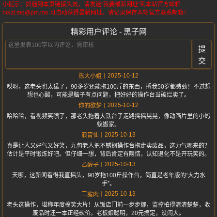
小提示：如遇到本页链接失效，请发送“我要最新网址”到本站官方邮箱
heizi.me@pm.me 可自动获得最新网址。请记录保存本站官方联系邮箱！
精彩用户评论 - 黑子网
提
交
2025-10-12
陈大小姐
哎呀，这老头也太猛了，90多岁还能拖100斤的东西，搁我50岁都费劲！不过想
想也心酸，可能是脑子有点问题，把好好的操作台当破烂卖了。
2025-10-12
你的欲梦
哈哈哈，看视频笑喷了，那老头拖着大铁台子走路摇摇晃晃，像动画片里的小蚂
蚁搬家。
2025-10-13
浪胃仙
真是让人又好气又好笑，九旬老人把不锈钢操作台拖走卖废品，这力气哪来的？
估计是平时锻炼好吧。但仔细一想，背后肯定有隐情，认知退化不是开玩笑的。
2025-10-13
乙醇子
天哪，这新闻看得我直摇头，90岁拖100斤操作台，简直是老年版的“大力水
手”。
2025-10-13
三露肉
老头这操作，堪称年度搞笑大片！从饭店门前一步步挪，监控拍得清清楚楚，收
废品时还一本正经砍价。老板娘聪明，20元搞定，没闹大。