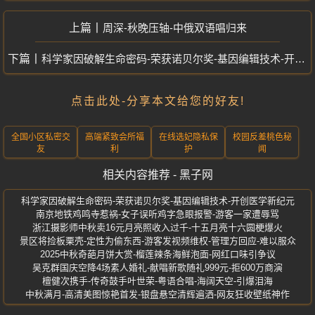
周深-秋晚压轴-中俄双语唱归来
科学家因破解生命密码-荣获诺贝尔奖-基因编辑技术-开创医学新纪元
点击此处-分享本文给您的好友!
全国小区私密交
高端紧致会所福
在线选妃隐私保
校园反差桃色秘
友
利
护
闻
相关内容推荐 - 黑子网
科学家因破解生命密码-荣获诺贝尔奖-基因编辑技术-开创医学新纪元
南京地铁鸡鸣寺惹祸-女子误听鸡字急眼报警-游客一家遭辱骂
浙江摄影师中秋卖16元月亮照收入过千-十五月亮十六圆梗爆火
景区将捡板栗壳-定性为偷东西-游客发视频维权-管理方回应-难以服众
2025中秋奇葩月饼大赏-榴莲辣条海鲜泡面-网红口味引争议
吴克群国庆空降4场素人婚礼-献唱新歌随礼999元-拒600万商演
檀健次携手-传奇鼓手叶世荣-粤语合唱-海阔天空-引爆泪海
中秋满月-高清美图惊艳首发-银盘悬空清辉遍洒-网友狂收壁纸神作