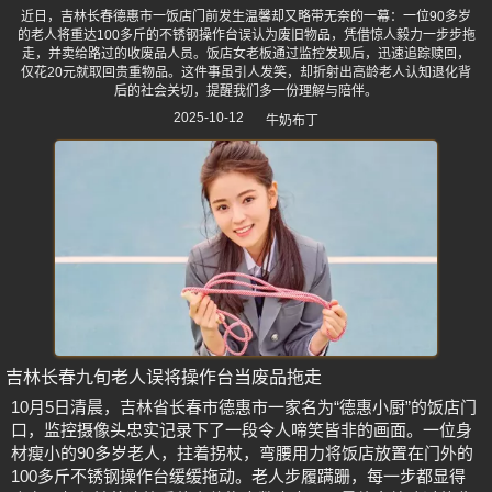
近日，吉林长春德惠市一饭店门前发生温馨却又略带无奈的一幕：一位90多岁
的老人将重达100多斤的不锈钢操作台误认为废旧物品，凭借惊人毅力一步步拖
走，并卖给路过的收废品人员。饭店女老板通过监控发现后，迅速追踪赎回，
仅花20元就取回贵重物品。这件事虽引人发笑，却折射出高龄老人认知退化背
后的社会关切，提醒我们多一份理解与陪伴。
2025-10-12
牛奶布丁
吉林长春九旬老人误将操作台当废品拖走
10月5日清晨，吉林省长春市德惠市一家名为“德惠小厨”的饭店门
口，监控摄像头忠实记录下了一段令人啼笑皆非的画面。一位身
材瘦小的90多岁老人，拄着拐杖，弯腰用力将饭店放置在门外的
100多斤不锈钢操作台缓缓拖动。老人步履蹒跚，每一步都显得