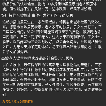
物品价值的认知偏差。拖拽100多斤重物虽显示出老人顽强体
魄，但也暴露了潜在风险：万一途中跌倒，后果不堪设想。
饭店操作台被拖走事件引发的社区互助反思
这起小插曲虽发生在一家普通饭店，却折射出城市社区的微妙生
态。德惠市当地居民表示，老人家平时独居，子女在外打工，平
日里鲜少出门，这次“冒险”可能是闲来无事的产物。饭店周边邻
里闻讯后，自发上门探望老人，送去水果和闲聊陪伴。王女士也
承诺，以后闲置物品会及时收好，避免类似乌龙。社区网格员介
入后，为老人安排了定期体检，初步筛查出轻微认知问题，并联
系子女加强沟通。
高龄老人误拿物品卖废品的社会警示与预防
事件余波中，最值得深思的是高龄老人误拿物品的普遍性。专家
指出，这种行为往往源于阿尔茨海默症等疾病早期症状，患者会
将熟悉物品遗忘或误判。吉林长春此案中，老人拖走操作台的视
频虽逗趣，但若未及时干预，可能引发更大安全隐患。预防之道
在于早期筛查和家庭教育：子女多陪伴，社区多巡查，医疗机构
多宣传。数据显示，类似认知退化老人占比高达15，亟需政策倾
斜。
九旬老人拖走饭店操作台