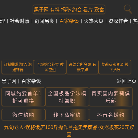
黑子网 有料 揭秘 约会 看片 致富
理
社会时事
奇闻另类
百家杂谈
火热大瓜
资深作者
热
订制需求约PA-泡
同城约会外卖-教
高端会所名录-名
萝莉私密资源-线
妞神器
师空姐
媛学妹
下拓展
黑子网
丨
百家杂谈
返回上页
同城约爱首单1
全国极品学妹模
真实国内萝莉俱
折可退换
特兼职
乐部
微信约啪
线下私密约
抖音名媛约
九旬老人-误将饭店100斤操作台拖走卖废品-女老板花20元赎
回