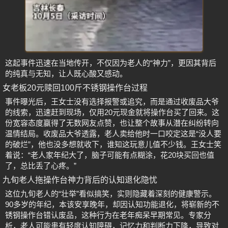
这起事件迅速在当地传开，不仅因为老人的“神力”，更因其背后
的纯真与无知，让人既心酸又感动。
女老板20元赎回100斤不锈钢操作台过程
事件曝光后，王女士没有选择报警或追究，而是通过收废品大爷
的线索，迅速赶到现场，仅用20元现金就将操作台买了回来。这
份宽容态度赢得了无数网友点赞，也让整个故事从潜在纠纷转向
温情结局。收废品大爷透露，老人卖给他时一口咬定这是“没人要
的破烂”，他也没多想就收下，谁知这玩意儿值不少钱。王女士笑
着说：“老人家年纪大了，脑子可能有点糊涂，花20块买回也值
了，总比丢了心疼。”
九旬老人拖操作台神力背后的认知退化隐忧
这位九旬老人的“壮举”看似搞笑，实则隐藏着深刻的健康警示。
90多岁的年纪，本该安享晚年，却因认知功能退化，将崭新的不
锈钢操作台错认废品，这种行为在老年痴呆早期常见。专家分
析，老人可能患有轻度认知障碍，记忆力和判断力下降，导致对