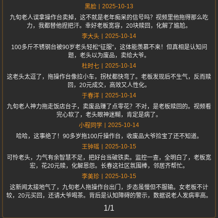
2025-10-13
黑脸
九旬老人误拿操作台卖掉，这不就是老年痴呆的信号吗？视频里他拖得那么吃
力，我都替他捏把汗。幸好老板宽容，20块赎回，化解了尴尬。
2025-10-14
李大头
100多斤不锈钢台被90岁老头轻松“征服”，这体能羡慕不来！但真相是认知问
题，老头以为废品，卖给大爷。
2025-10-14
杜时七
这老头太逗了，拖操作台像拉小车，拐杖都快弯了。老板发现后不生气，反而赎
回，20元成交，高效又人性化。
2025-10-14
于春洋
九旬老人神力拖走饭店台子，卖废品赚了点零花？不对，是老板赎回的。视频看
完心软了，老头眼神迷糊，肯定是病了。
2025-10-14
小程同学
哈哈，这事绝了！90多岁拖100斤操作台，收废品大爷捡宝了还不知道。
2025-10-15
王钟瑶
可怜老头，力气有余智慧不足，把好台当破铁卖。监控一查，全明白了，老板宽
宏，花20元赎，化解恩怨。长春这社区氛围棒，邻居齐帮忙。
2025-10-15
李美珍
这新闻太接地气了，九旬老人拖操作台出门，步态虽慢但不服输。女老板不计
较，20元买回，还请大爷喝茶。背后是认知障碍的警示，数据说老人发病率高。
1/1