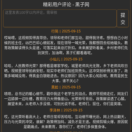
精彩用户评论 - 黑子网
提
交
2025-09-15
行简
哎呦喂，这视频剪得真带劲，领导和老师们那互动，甜得我牙疼。想想自己小时
候的班主任，凶巴巴却心细如发，现在领导一喊光荣，我都想回去给她磕头。教
育政策解读得头头是道，可落实起来总打折扣。未来展望听着美，乡村老师们先
别哭穷，加油啊，黑子们都看着呢。
2025-09-15
小仙儿
哈哈，人民教师光荣？那得看是哪家学校。城里老师风光无限，乡下老师风吹日
晒。视频里领导拍肩安慰，现实中老师们加班到秃头。这冲突剖析得太准了，政
策多喊喊没用，得真金白银砸进去。热议原因？因为大家心知肚明，教育是民生
大事，谁不关心？
2025-09-15
黑脸
啧啧，总书记的暖心细节，戳中我这个老学生的泪点。教师节视频走红，网友们
一边舔屏一边吐槽，教育压力大得像座山。光荣称号背后，政策解读透了心酸。
展望未来，从老师入手没错，可别光说不练。老师们，挺住，你们是英雄。
2025-09-15
李泽林
哎，这光荣听着高大上，老师日常却苦哈哈。互动细节曝光后，网上热议翻天，
压力与光荣的冲突，谁解？政策得加码，减负才是王道。视频剪辑火爆，原因就
是戳痛点。未来教育，靠你们了，老师们多保重身体。