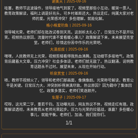
2025-09-16
谢美天
哇塞，教师节这波操作，领导接地气到家了。视频里那些小互动，暖哭一票人。
教育政策解读，福利上调是好兆头，可乡村差距还大。热议走红，纯属大家对老
师的爱。光荣感冲突？多些理解，就能化解。
2025-09-16
格小格爱钓鱼
领导喊光荣，老师们却在批改试卷到天亮。这剖析太扎心了，日常压力不是开玩
笑。视频热议原因，流量时代谁不爱看暖心事儿？政策解读下来，未来展望亮堂
堂。老师们，珍惜这份苦中作乐的光荣吧。
2025-09-16
大漠叔叔
嘿嘿，人民教师无上光荣，视频剪辑看得我热血沸腾。互动细节多接地气，政策
背后藏着大文章。压力冲突？社会多体谅，老师们就无敌了。热议翻涌，说明教
育话题永不过时。展望未来，从现在开始行动。
2025-09-16
听泉赏宝
啧，教师节视频火了，领导和老师们那画面，像偶像剧。光荣称号解读，教育公
平是关键。日常压力大，冲突剖析得淋漓尽致。热议原因？因为戳中了集体回
忆。政策多落实，老师们笑逐颜开。
2025-09-17
车厘子
哎呀，这光荣二字，重若千钧。互动曝光后，网友热议不休，视频走红有理。政
策解读透彻，未来教育从老师光荣起步。压力与光荣的拉锯战，谁赢？多些暖心
事儿，就能平衡。老师们，加油，我们挺你们。
1/1