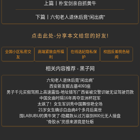
朴宝剑亲自抓黄牛
六旬老人退休后竟“闲出病”
点击此处-分享本文给您的好友!
全国小区私密交
高端紧致会所福
在线选妃隐私保
校园反差桃色秘
友
利
护
闻
相关内容推荐 - 黑子网
六旬老人退休后竟“闲出病”
西安新发掘古墓4093座
男子千元买假驾照上高速露馅-地址错写广西省被交警识破无证驾驶罚款
中国女曲时隔16年再夺亚洲杯冠军
太飒了！女生军训秀中国舞惊艳全场
21岁女生确诊白血病4个多月后离世
囤LABUBU的黄牛哭了-隐藏款从过万崩到800元无人接盘
“骨胶水”灵感来源竟是牡蛎