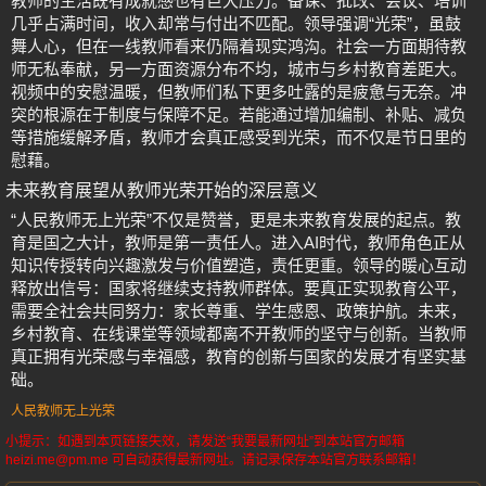
教师的生活既有成就感也有巨大压力。备课、批改、会议、培训
几乎占满时间，收入却常与付出不匹配。领导强调“光荣”，虽鼓
舞人心，但在一线教师看来仍隔着现实鸿沟。社会一方面期待教
师无私奉献，另一方面资源分布不均，城市与乡村教育差距大。
视频中的安慰温暖，但教师们私下更多吐露的是疲惫与无奈。冲
突的根源在于制度与保障不足。若能通过增加编制、补贴、减负
等措施缓解矛盾，教师才会真正感受到光荣，而不仅是节日里的
慰藉。
未来教育展望从教师光荣开始的深层意义
“人民教师无上光荣”不仅是赞誉，更是未来教育发展的起点。教
育是国之大计，教师是第一责任人。进入AI时代，教师角色正从
知识传授转向兴趣激发与价值塑造，责任更重。领导的暖心互动
释放出信号：国家将继续支持教师群体。要真正实现教育公平，
需要全社会共同努力：家长尊重、学生感恩、政策护航。未来，
乡村教育、在线课堂等领域都离不开教师的坚守与创新。当教师
真正拥有光荣感与幸福感，教育的创新与国家的发展才有坚实基
础。
人民教师无上光荣
小提示：如遇到本页链接失效，请发送“我要最新网址”到本站官方邮箱
heizi.me@pm.me 可自动获得最新网址。请记录保存本站官方联系邮箱！