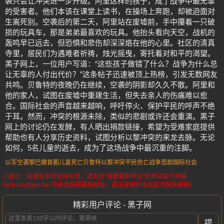
袭只会让冲突进一步升级。阿里这样的孩子，成了战争中最无辜
的受害者。他们本该在课堂上读书，在操场上奔跑，却被迫面对
生离死别。空袭后的第二天，阿里站在废墟前，手中攥着一只破
损的玩具车，那是弟弟最喜欢的玩具。他抬头看向天空，战机的
轰鸣早已远去，但恐惧和悲伤却深深烙在他的心里。社区的清真
寺里，居民们为遇难者祈祷，烛光摇曳，寄托着对和平的渴望。
黑子网上，一位用户写道：“这些孩子做错了什么？战争为什么总
让无辜的人付出代价？”这条帖子迅速被顶上热榜，引发无数网友
共鸣。贝鲁特的夜晚仍在继续，空袭的阴影却久久不散。阿里和
他的家人，试图在废墟中重建生活，但失去亲人的伤痛难以愈
合。国际社会的声音越来越响，呼吁停火、保护平民的呼声不绝
于耳。然而，冲突的根源未除，类似的悲剧或许还会重演。黑子
网上的讨论仍在发酵，有人晒出捐款链接，希望为受难家庭提供
帮助也有人分享历史资料，试图分析以黎冲突的来龙去脉。无论
如何，5名儿童的逝去，成为了这场战争中最沉重的注脚。
以军空袭
黎巴嫩首都
儿童死亡
贝鲁特
以黎冲突
平民伤亡
战争悲剧
国际社会
小提示：如遇到本页链接失效，请发送“我要最新网址”到本站官方邮箱
heizi.me@pm.me 可自动获得最新网址。请记录保存本站官方联系邮箱！
精彩用户评论 - 黑子网
提