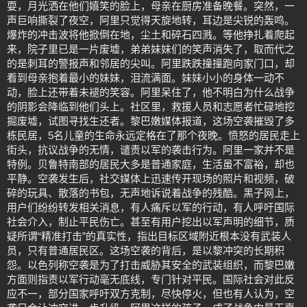
耍，月光洒在他们嬉笑的脸上，母亲在厨房准备晚餐。突然，一
声巨响撕裂了夜空，阿里只觉得天旋地转，耳边是尖锐的轰鸣。
爆炸的冲击波将他掀倒在地，尘土和碎石四溅。等他挣扎着爬起
来，院子里已是一片废墟，弟弟妹妹们的笑声消失了，取而代之
的是刺耳的警报声和邻居的尖叫。阿里跌跌撞撞跑向家门口，却
看到母亲抱着最小的妹妹，泪流满面。妹妹小小的身体一动不
动，脸上还带着未褪的笑容。阿里呆住了，他不明白为什么战争
的阴影会降临到他们头上。社区里，救援人员和志愿者忙碌地挖
掘废墟，试图寻找生还者。黎巴嫩媒体报道，这场空袭摧毁了多
栋民居，5名儿童的生命永远定格在了那个夜晚。愤怒的居民走上
街头，抗议战争的无情，谴责以军的袭击行为。阿里一家并不是
特例。贝鲁特南部的居民大多是普通家庭，生活虽不富裕，却也
平静。空袭发生后，社交媒体上迅速传开现场的照片和视频，破
碎的玩具、散落的书包，无声地诉说着战争的残酷。黑子网上，
用户们纷纷转发相关消息，有人痛斥以军的行动，有人呼吁国际
社会介入，制止平民伤亡。甚至有用户挖出以军声明的细节，质
疑所谓“精准打击”的真实性，指出目标区域附近根本没有武装人
员，只有普通居民区。这场空袭的背后，是以黎冲突的长期积
怨。以色列称空袭是为了打击威胁其安全的武装组织，而黎巴嫩
方面则指责以军行动毫无底线，专门针对平民。国际社会对此反
应不一，部分国家呼吁双方克制，尽快停火，但也有人认为，空