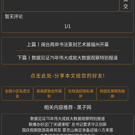
交
暂无评论
1/1
闽台两岸书法篆刻艺术展福州开幕
数据见证75年伟大成就大数据观察特别报道
点击此处-分享本文给您的好友!
全国小区私密交
高端紧致会所福
在线选妃隐私保
校园反差桃色秘
友
利
护
闻
相关内容推荐 - 黑子网
数据见证75年伟大成就大数据观察特别报道
联播办好这门“关键课程” 总书记要求守正创新
国庆假期旅游高峰将至 雾灵山做足准备迎接八方来客