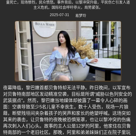
童死亡，现场惨烈，民众愤怒。事件背后，以黎冲突升级，平民伤亡引发人道
主义危机，国际社会呼吁停火，局势紧张。
2025-07-31
易梦玲
夜幕降临，黎巴嫩首都贝鲁特却无法平静。昨日晚间，以军宣布
对贝鲁特南部地区发动精准空袭，目标是所谓“威胁以色列安全的
武装据点”。然而，黎巴嫩当地媒体却披露了一幕令人心碎的画
面：空袭导致至少5名儿童不幸丧生，数十人受伤，现场一片狼
藉，断壁残垣间夹杂着孩子的哭声和家长的绝望呼喊。这场突如
其来的袭击，让贝鲁特的夜晚被恐惧笼罩，也让以黎冲突的伤痛
再次刺入人们心头。故事的主人公是12岁的阿里，他家住在贝鲁
特南部的一个老旧社区。那晚，阿里和弟弟妹妹们正在院子里玩