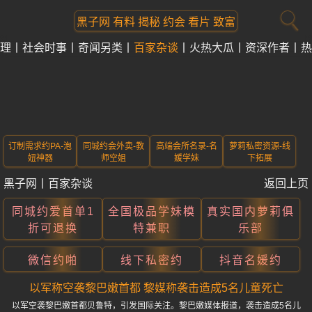
黑子网 有料 揭秘 约会 看片 致富
理
社会时事
奇闻另类
百家杂谈
火热大瓜
资深作者
热
订制需求约PA-泡
同城约会外卖-教
高端会所名录-名
萝莉私密资源-线
妞神器
师空姐
媛学妹
下拓展
黑子网
丨
百家杂谈
返回上页
同城约爱首单1
全国极品学妹模
真实国内萝莉俱
折可退换
特兼职
乐部
微信约啪
线下私密约
抖音名媛约
以军称空袭黎巴嫩首都 黎媒称袭击造成5名儿童死亡
以军空袭黎巴嫩首都贝鲁特，引发国际关注。黎巴嫩媒体报道，袭击造成5名儿