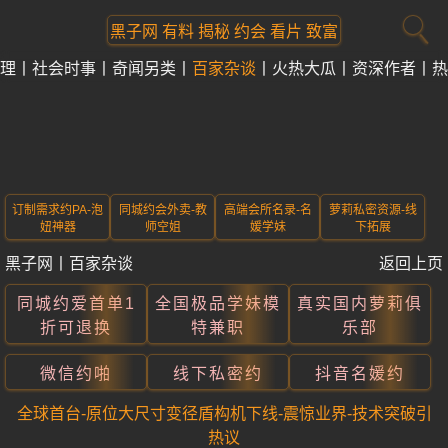
黑子网 有料 揭秘 约会 看片 致富
理
社会时事
奇闻另类
百家杂谈
火热大瓜
资深作者
热
订制需求约PA-泡
同城约会外卖-教
高端会所名录-名
萝莉私密资源-线
妞神器
师空姐
媛学妹
下拓展
黑子网
丨
百家杂谈
返回上页
同城约爱首单1
全国极品学妹模
真实国内萝莉俱
折可退换
特兼职
乐部
微信约啪
线下私密约
抖音名媛约
全球首台-原位大尺寸变径盾构机下线-震惊业界-技术突破引
热议