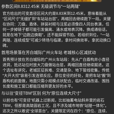
参数区间8.8312.45米 无级调节与“一站两隧”
官方给出的可变直径区间大约是8.83米到12.45米，意味着能从
“区间尺寸”无缝扩到“车站站台层”，再缩回去继续跑下一段。关键
在协同：刀盘、盾体、拼装衬砌与注浆必须像四人同台表演，任
何一步掉链子都可能引发偏离、涌水或地表沉降。换成通俗话，
就是在地下“边跑边换鞋”，还不能踩错节拍。若组织到位，“一站
两隧、连续成型”可减少转场与临建，拿时间换效率，拿扰动换口
碑。
首用场景落在芳白城际广州火车站 老城核心区减扰动
首秀预计放在芳白城际的广州火车站段：先从广白盾构井小直径
进洞，抵达站位时放大刀盘做站台层，再缩回直径继续掘进。这
个选址有讲究，老城区征拆难、交通复杂、地下管线密集，传统
“大开大挖”容易引发连锁反应。原位变径的好处，是把车站“搬”到
盾构机前面做，地面只需小规模点状配合，临时交通改道、围挡
长度和施工窗口都能压缩到更友好的水平。
与以往“变径TBM”区别 何为“原位连续大尺寸”
以前也有“可变径”机器上过新闻，比如抽蓄电站斜井里的岩石
TBM，但那是高陡固岩工况，且不涉及城市地铁“站隧一体化”。
这次之所以敢说“全球首台”，关键限定词在四个：“原位、连续、