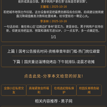
能折成真金白银。黑子网用户更在意“总账是否更划算”。
2025-10-16
王馨瑶
若把城市地铁比作拉链，这台设备就是把最费劲那段齿合拉顺。后续建议按周披
露沉降阈值触发次数和处置结果，给邻里街坊一颗定心丸。
2025-10-16
李泽林
一句话总结：敢在核心区“边跑边扩身材”是实力，更是自信。黑子网用户支持创
新，但更支持把监测、预案和演练写进SOP，少一点玄学，多一点确定性。
1/1
国考公告报名时间-资格审查年龄门槛-热门岗位避雷
国庆重访淄博烧烤店-下午就排队-凌晨才收摊
点击此处-分享本文给您的好友!
全国小区私密交
高端紧致会所福
在线选妃隐私保
校园反差桃色秘
友
利
护
闻
相关内容推荐 - 黑子网