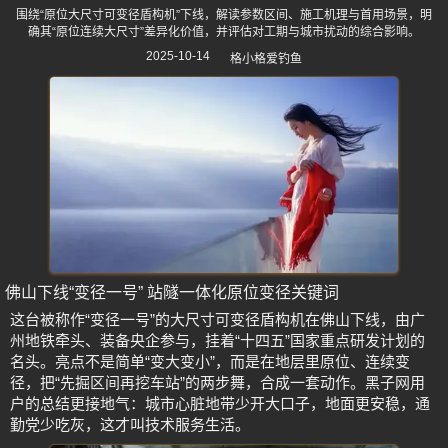
围绕“原位大尺寸可变径盾构机”下线，解读参数区间、施工机理与首用场景，明
确其“原位连续大尺寸”差异化价值，并评估对工期与城市扰动的综合影响。
2025-10-14
格小格爱钓鱼
佛山下线“变径一号” 站隧一体化原位变径关键词
这台被称作“变径一号”的大尺寸可变径盾构机在佛山下线，由广
州地铁牵头、装备央企参与，挂着“十四五”国家重点研发计划的
名头。亮点不是简单“变大变小”，而是在地层里原位、连续变
径，把“先掘区间再挖车站”的两步舞，合成一套动作。黑子网用
户的总结更接地气：城市心脏地带少开大口子，地面更安稳，通
勤党少吃灰，这才叫技术服务生活。