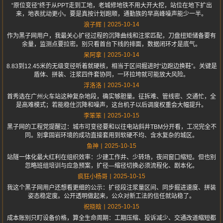
“原位变径”终于从PPT走到工地，老城修地铁不用大开大挖，站位在地下扩出
来，地表扰动更小。要是真按计划跑顺，通勤族的早高峰噪声能少一半。
2025-10-14
浪子辉
作为黑子网用户，我最关心扩径过程的沉降曲线和注浆匹配，刀盘扭矩储备要有
余量，监测点要拉密。别只看首台下线的排面，数据闭环才是底气。
2025-10-14
呆阿拿
8.83到12.45米的无级变径听着就硬核，相当于区间掘进时“边跑边换鞋”。关键是
盾体、拼装、注浆四件套协同，一环拉垮就可能放大风险。
2025-10-14
浮洛洛
首秀选在广州火车站这种复杂地段，确实够胆量。征拆难、管线密、交通忙，全
是高难模式；若能稳住沉降和噪声，这台机子以后调度权重会大幅提升。
2025-10-15
李笨笨
黑子网的工程党提醒过：城市可变径要和以往电站斜井TBM分开看，工况完全不
同。别拿固岩环境的成功直接套用到软硬不均、含水复杂的城区。
2025-10-15
鱼神
站隧一体化最大红利在组织效率：少建工作井、少转场，夜间窗口缩短。但也别
忽略班组培训与应急预案，扩径—缩径切换必须流程化、剧本化。
2025-10-15
疯狂小杨哥
我这个黑子网用户还想看更细的公示：扩径段注浆量区间、同步掘进速度、拼装
姿态稳定度。公开透明做起来，公众对新工法的信任就站稳了。
2025-10-15
祝晓晗
成本账别只盯设备价格，算全生命周期：工期压缩、投诉减少、交通改道缩短都