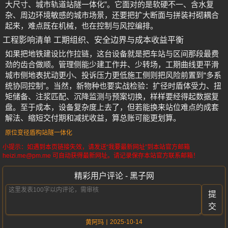
大尺寸、城市轨道站隧一体化”。它面对的是软硬不一、含水复
杂、周边环境敏感的城市场景，还要把扩大断面与拼装衬砌耦合
起来，难点既在机械，也在控制与风控编排。
工程影响清单 工期组织、安全边界与成本收益平衡
如果把地铁建设比作拉链，这台设备就是把车站与区间那段最费
劲的齿合做顺。管理侧能少建工作井、少转场，工期曲线更平滑
城市侧地表扰动更小、投诉压力更低施工侧则把风险前置到“多系
统协同控制”。当然，新物种也要实战检验：扩径时盾体受力、扭
矩储备、注浆匹配、沉降监测与预案切换，样样要经得起数据复
盘。至于成本，设备复杂度上去了，但若能换来站位难点的成套
解法、缩短交付期和减扰收益，算总账可能更划算。
原位变径盾构站隧一体化
小提示：如遇到本页链接失效，请发送“我要最新网址”到本站官方邮箱
heizi.me@pm.me 可自动获得最新网址。请记录保存本站官方联系邮箱！
精彩用户评论 - 黑子网
提
交
2025-10-14
黄阿玛