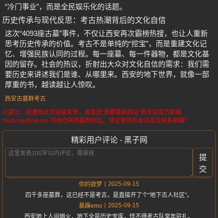
“冷门事业”，而是全民娱乐化的话题。
历史传承与现代反思：考古热潮背后的文化自信
这次“4093座古墓”事件，不仅让西安再次霸榜热搜，也让人重新
思考历史传承的价值。考古不是单纯的“挖宝”，而是重建文化记
忆、增强民族认同的过程。每一座墓、每一件器物，都是文化基
因的留存。社会的热议，折射出大众对文化自信的需求：我们需
要历史来讲述我们是谁、从哪里来。西安的地下世界，就像一部
厚重的书，越读越让人惊叹。
西安古墓群考古
小提示：如遇到本页链接失效，请发送“我要最新网址”到本站官方邮箱
heizi.me@pm.me 可自动获得最新网址。请记录保存本站官方联系邮箱！
精彩用户评论 - 黑子网
提
交
2025-09-15
你的欲梦
四千多座墓葬，这已经不是考古，是直接开了个“地下古人社区”。
2025-09-15
暴躁emo
西安地上人间烟火，地下全是历史宝库，怪不得考古队常年驻扎。