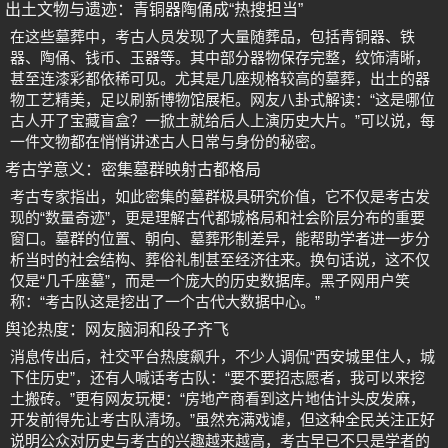
出土文物与遗迹：青铜器陶俑成“热搜担当”
在这些墓葬中，考古人员发现了大量随葬品，包括青铜器、铁
器、陶俑、钱币、玉器等。其中部分器物保存完整，纹饰清晰，
甚至连漆彩都依稀可见。尤其是几座规格较高的墓葬，出土的器
物工艺精美，足以刷新博物馆展柜。网友八卦式解读：“这是哪位
古人开了宝藏盲盒？一掀土就给后人上演历史大片。”可以说，每
一件文物都在悄悄讲述古人日常与身份的秘密。
考古学意义：密集墓群映射古都格局
考古专家指出，如此密集的墓群极具研究价值，它不仅是考古发
现的“数量奇迹”，更是理解古代都城格局和社会阶层分布的重要
窗口。墓群的位置、朝向、墓葬形制差异，能帮助学者进一步分
析当时的社会结构、葬俗礼制甚至经济往来。换句话说，这不仅
仅是“几千座墓”，而是一个庞大的历史数据库。黑子网用户笑
称：“考古队这是挖出了一个古代大数据中心。”
舆论热度：网友脑洞和段子齐飞
消息传出后，社交平台热度飙升，不少人调侃“西安城里住人，城
下住历史”，还有人喊话考古队：“要不要招志愿者，我可以来挖
土搬砖。”更有网友玩梗：“房地产商看到这片地估计头皮发麻，
开发前得先让考古队清场。”虽然充满戏谑，但这种全民关注正好
说明公众对历史与考古的兴趣越来越高，考古早已不只是学者的