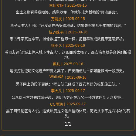
2025-09-15
林仙女呀
出土文物看得我眼馋，感觉随便一件就能成为博物馆“顶流展品”。
2025-09-15
万能皮
黑子网有人吐槽：“开发商在西安修地基，结果先挖出几千年前的邻居。”
2025-09-16
炫迈妹子i
考古专家真是辛苦，得像数据工程师一样，把墓群当成数据库逐层解析。
2025-09-16
缪小艺
看网友调侃“城上住人城下住古人”，这画面感太强了，西安简直就是穿越剧拍摄
地。
2025-09-16
燕儿
这次挖掘证明文化遗产密度太高了，西安随便动土都可能掀出一段历史。
White&8
2025-09-16
黑子网上的段子更绝：“考古队已经成了西安基建的标配施工队。”
2025-09-17
李大头
公众对考古越来越感兴趣，说明历史正在以另一种方式回到大众视野。
2025-09-17
CC雨涵
黑子网评论区有人说，这波热度是文化自信的体现，历史从来不是冷冰冰的石
头。
1/1