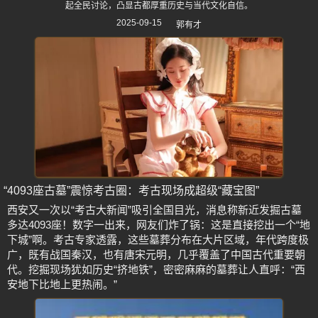
起全民讨论，凸显古都厚重历史与当代文化自信。
2025-09-15
郭有才
“4093座古墓”震惊考古圈：考古现场成超级“藏宝图”
西安又一次以“考古大新闻”吸引全国目光，消息称新近发掘古墓
多达4093座！数字一出来，网友们炸了锅：这是直接挖出一个“地
下城”啊。考古专家透露，这些墓葬分布在大片区域，年代跨度极
广，既有战国秦汉，也有唐宋元明，几乎覆盖了中国古代重要朝
代。挖掘现场犹如历史“挤地铁”，密密麻麻的墓葬让人直呼：“西
安地下比地上更热闹。”