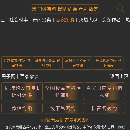
黑子网 有料 揭秘 约会 看片 致富
理
社会时事
奇闻另类
百家杂谈
火热大瓜
资深作者
热
订制需求约PA-泡
同城约会外卖-教
高端会所名录-名
萝莉私密资源-线
妞神器
师空姐
媛学妹
下拓展
黑子网
丨
百家杂谈
返回上页
同城约爱首单1
全国极品学妹模
真实国内萝莉俱
折可退换
特兼职
乐部
微信约啪
线下私密约
抖音名媛约
西安新发掘古墓4093座
西安新发掘古墓4093座，出土大量文物引发热议。事件不仅震惊考古界，也掀