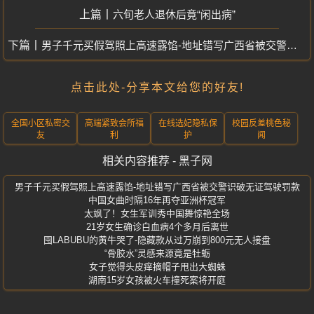
六旬老人退休后竟“闲出病”
男子千元买假驾照上高速露馅-地址错写广西省被交警识破无证驾驶罚款
点击此处-分享本文给您的好友!
全国小区私密交
高端紧致会所福
在线选妃隐私保
校园反差桃色秘
友
利
护
闻
相关内容推荐 - 黑子网
男子千元买假驾照上高速露馅-地址错写广西省被交警识破无证驾驶罚款
中国女曲时隔16年再夺亚洲杯冠军
太飒了！女生军训秀中国舞惊艳全场
21岁女生确诊白血病4个多月后离世
囤LABUBU的黄牛哭了-隐藏款从过万崩到800元无人接盘
“骨胶水”灵感来源竟是牡蛎
女子觉得头皮痒摘帽子甩出大蜘蛛
湖南15岁女孩被火车撞死案将开庭