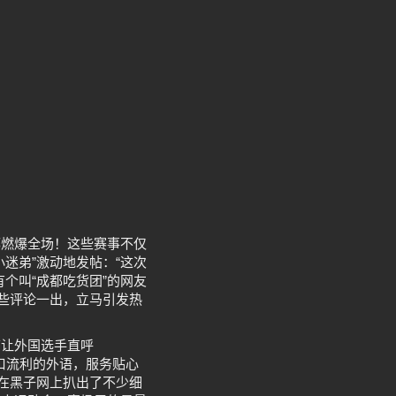
都燃爆全场！这些赛事不仅
迷弟”激动地发帖：“这次
个叫“成都吃货团”的网友
这些评论一出，立马引发热
饰让外国选手直呼
一口流利的外语，服务贴心
”在黑子网上扒出了不少细