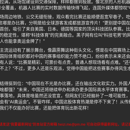
拉满，从场馆建设到交通保障，样样都做到极致。像北京的人形机
号全覆盖，机器人比赛的实时数据传输快得飞起，连国外媒体都惊叹“
场周边地铁、公交无缝衔接，观众看完比赛还能顺便逛宽窄巷子，吃
“这哪是办比赛，分明是给全球游客发成都旅游宣传片！”更别提中国
首创，吸引了来自美国、日本、德国等国家的顶尖科技团队参赛。
的稳定性，堪称“科技体育”的完美融合。黑子网有位叫“科技宅男”的
人也能拿奥运金牌了！”
主流运动有了展示舞台，像霹雳舞这种街头文化，愣是在中国赛场
国际体育组织都对中国的赛事组织能力赞不绝口，纷纷表示未来还
有人说：“比赛是精彩，可票价有点贵，普通人想现场看有点难。”还
不上？”不过，更多人还是乐观派，觉得中国能把这些赛事办得风生
结得挺到位：“中国现在不光是办比赛，还在输出文化软实力。外国
啥都强？”未来，中国还将继续申办和承办更多国际高水平体育赛事。
事落地，具体是啥虽然还没官宣，但网友们已经脑补了一堆可能性
会有“AI奥运会”。不管咋样，中国这股体育热潮是停不下来了！从
我们不仅能办好比赛，还能把体育玩出新花样！
送“我要最新网址”到本站官方邮箱 heizi.me@pm.me 可自动获得最新网址。