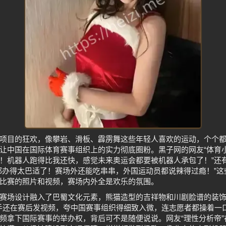
项目的狂欢，像攀岩、滑板、霹雳舞这些年轻人喜欢的运动，个个
让中国在国际体育赛事组织上的实力彻底圈粉。黑子网的网友“体育小
！机器人跑得比我还快，感觉未来奥运会都要被机器人承包了！”还有
都办得太巴适了！赛场外还能吃串串，外国运动员都说辣得过瘾！”
比赛的照片和视频，赛场内外全是欢乐的氛围。
赛场设计融入了巴蜀文化元素，熊猫造型的吉祥物和川剧脸谱的装
外国选手还在赛后发视频，夸中国赛事组织得细致入微，连志愿者都操着
频拿下国际赛事的举办权，背后可不是随便说说。网友“理性分析帝