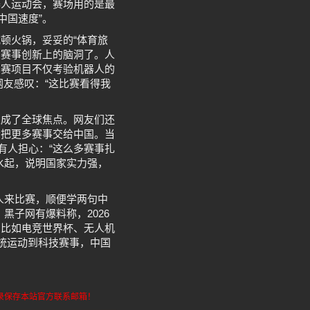
器人运动会，赛场用的是最
中国速度”。
顿火锅，妥妥的“体育旅
在赛事创新上的脑洞了。人
比赛项目不仅考验机器人的
网友感叹：“这比赛看得我
上成了全球焦点。网友们还
会把更多赛事交给中国。当
有人担心：“这么多赛事扎
水起，说明国家实力强，
人来比赛，顺便学两句中
黑子网有爆料称，2026
，比如电竞世界杯、无人机
传统运动到科技赛事，中国
请记录保存本站官方联系邮箱！