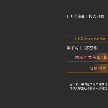
今日爆料
明星秘事
校园丑闻
订制需求约PA-泡妞神器
黑子网
丨
百家杂谈
同城约爱首单1
微信约啪
近年来，中国在国际体育舞台
世界大学生运动会到人形机器