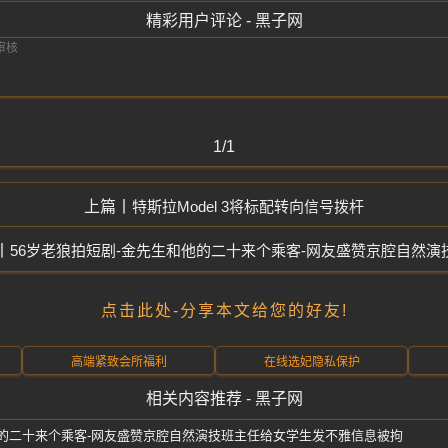
精彩用户评论 - 黑子网
1/1
特斯拉Model 3将标配转向信号拨杆
56岁老狼拍短剧-金先生和他的二十来个乘客-网友盛赞京腔自然演
点击此处-分享本文给您的好友!
高端紧致会所福利
在线选妃隐私保护
相关内容推荐 - 黑子网
他的二十来个乘客-网友盛赞京腔自然演技真实
班主任给女学生发不雅信息被拘