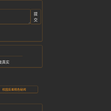
提
交
技真实
校园反差桃色秘闻