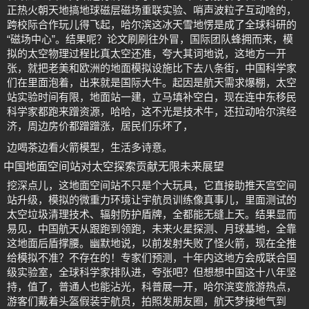
正热火朝天地搞地球磁层磁场重联实验、哨声波粒子互动啥的，
跨校际合作玩儿得飞起，哈尔滨这冰天雪地愣是成了全球科研的
“磁场中心”。结果呢？论文刷刷往外冒，国际团队蜂拥而来，模
拟的太空物理过程比真太空还准，夸大其词地说，这地方一开
张，就把老美和欧洲的地面模拟设施比下去八条街，中国科学家
们在里面泡着，出来就是国际大牛。起因是航天需求爆棚，太空
站实验时间有限，地面站一建，立马填补空白，现在连中东移民
科学家都跑来蹭资源，哈哈，这不光是技术牛，还拉动哈尔滨经
济，周边房价都蹭蹭涨，居民们乐坏了，
边喝茶边看火箭模型，生活多诗意。
中国地面空间站对太空探索贡献无限未来展望
挖深点儿，这地面空间站不只是个大玩具，它直接助推天宫空间
站升级，模拟的微重力环境让宇航员训练像真事儿，里面测试的
太空垃圾清理技术、辐射防护盾牌，全都能无缝上天。结果显而
易见，中国航天从跟跑到领跑，未来火星探测、月球基地，全靠
这地面后盾撑腰。幽默地说，以前发射失败了怪火箭，现在全推
给模拟不准？不存在的！专家们预测，十年内这地方会成联合国
级实验室，全球科学家排队进，夸张吧？但想想中国这十八年坚
持，值了，普通人也能沾光，科普展一开，哈尔滨变旅游热点，
游客们戴着头盔假装宇航员，拍照发朋友圈，航天梦接地气到