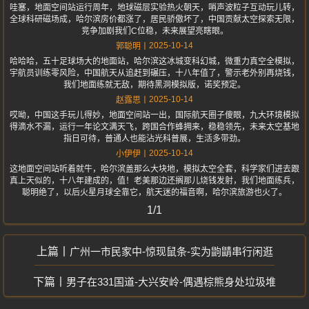
哇塞，地面空间站运行周年，地球磁层实验热火朝天，哨声波粒子互动玩儿转，
全球科研磁场成，哈尔滨房价都涨了，居民骄傲坏了，中国贡献太空探索无限，
竞争加剧我们C位稳，未来展望亮瞎眼。
2025-10-14
郭聪明
哈哈哈，五十足球场大的地面站，哈尔滨这冰城变科幻城，微重力真空全模拟，
宇航员训练零风险，中国航天从追赶到碾压，十八年值了，警示老外别再烧钱，
我们地面练就无敌，期待黑洞模拟版，诺奖预定。
2025-10-14
赵露思
哎呦，中国这手玩儿得妙，地面空间站一出，国际航天圈子傻眼，九大环境模拟
得滴水不漏，运行一年论文满天飞，跨国合作蜂拥来，稳稳领先，未来太空基地
指日可待，普通人也能沾光科普展，生活多带劲。
2025-10-14
小伊伊
这地面空间站听着就牛，哈尔滨盖那么大块地，模拟太空全套，科学家们进去跟
真上天似的，十八年建成的，值！老美那边还搁那儿烧钱发射，我们地面练兵，
聪明绝了，以后火星月球全靠它，航天迷的福音啊，哈尔滨旅游也火了。
1/1
广州一市民家中-惊现鼠条-实为鼩鼱串行闲逛
男子在331国道-大兴安岭-偶遇棕熊身处垃圾堆