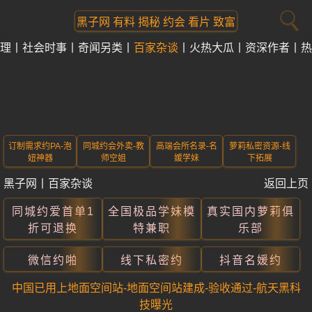
黑子网 有料 揭秘 约会 看片 致富
理
社会时事
奇闻另类
百家杂谈
火热大瓜
资深作者
热
订制需求约PA-泡
同城约会外卖-教
高端会所名录-名
萝莉私密资源-线
妞神器
师空姐
媛学妹
下拓展
黑子网
丨
百家杂谈
返回上页
同城约爱首单1
全国极品学妹模
真实国内萝莉俱
折可退换
特兼职
乐部
微信约啪
线下私密约
抖音名媛约
中国已用上地面空间站-地面空间站建成-验收通过-航天黑科
技曝光