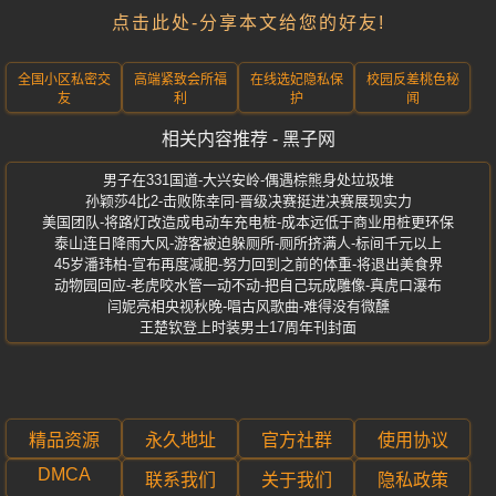
点击此处-分享本文给您的好友!
全国小区私密交
高端紧致会所福
在线选妃隐私保
校园反差桃色秘
友
利
护
闻
相关内容推荐 - 黑子网
男子在331国道-大兴安岭-偶遇棕熊身处垃圾堆
孙颖莎4比2-击败陈幸同-晋级决赛挺进决赛展现实力
美国团队-将路灯改造成电动车充电桩-成本远低于商业用桩更环保
泰山连日降雨大风-游客被迫躲厕所-厕所挤满人-标间千元以上
45岁潘玮柏-宣布再度减肥-努力回到之前的体重-将退出美食界
动物园回应-老虎咬水管一动不动-把自己玩成雕像-真虎口瀑布
闫妮亮相央视秋晚-唱古风歌曲-难得没有微醺
王楚钦登上时装男士17周年刊封面
精品资源
永久地址
官方社群
使用协议
DMCA
联系我们
关于我们
隐私政策