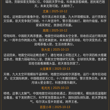
磁场，贡献探索无限稳C位，中国航天梦升级，科普展游客蜂拥，居民尾巴翘
天，未来无限可能，太期待了。
2025-10-12
尤美
哈哈，这地面站听着像外挂，哈尔滨占地巨无霸，九大环境模拟准，运行贡献论
文狂飙，航天竞争我们领跑，十八年坚持牛，警示落后挨打，期待升级版，科学
家诺奖预定，旅游经济双赢。
2025-10-12
周周
哎呀妈呀，中国航天再添重器，地面空间站模拟太空全景，验收后试运行顺风顺
水，一周年合作跨国火热，稳压老美欧洲，未来展望黑洞级，哈尔滨变热点，居
民喝茶看火箭，生活诗意满分。
2025-10-13
张大奕
话说回来，地面空间站这概念绝了，建在地球上却胜过天上，哈尔滨四栋大楼藏
龙卧虎，微重力弱磁场玩儿溜，贡献太空物理研究无限，全球领先笑傲，普通老
百姓也能看展戴头盔，航天普及到家了。
2025-10-13
火龙果羊
天哪，九大太空环境模拟牛逼哄哄，地面空间站哈尔滨基地，运行一周年拉动经
济，论文国际刷屏，中国稳居航天C位，十八年磨剑锋利，警示竞争白热，未来
月球火星全靠它，科普游客乐翻天。
2025-10-13
毛光光
啧啧，这事儿太解气，中国地面空间站验收通过，黑科技曝光，模拟高低温辐射
全覆盖，省下发射费亿万，科学家泡里面出大牛，国际团队排队蹭，航天梦接地
气，哈尔滨从雪乡到星城，跨界王者。
2025-10-13
百变小羊