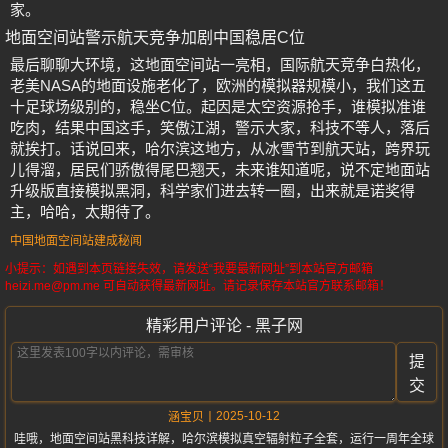
家。
地面空间站警示航天竞争加剧中国稳居C位
最后聊聊大环境，这地面空间站一亮相，国际航天竞争白热化，
老美NASA的地面设施老化了，欧洲的模拟器规模小，我们这五
十足球场级别的，稳坐C位。起因是太空资源抢手，谁模拟准谁
吃肉，结果中国这手，笑傲江湖，警示大家，科技不等人，落后
就挨打。话说回来，哈尔滨这地方，从冰雪节到航天站，跨界玩
儿得溜，居民们骄傲得尾巴翘天，未来谁知道呢，说不定地面站
升级版直接模拟黑洞，科学家们进去转一圈，出来就是诺奖得
主，哈哈，太期待了。
中国地面空间站建成秘闻
小提示：如遇到本页链接失效，请发送“我要最新网址”到本站官方邮箱
heizi.me@pm.me 可自动获得最新网址。请记录保存本站官方联系邮箱！
精彩用户评论 - 黑子网
提
交
2025-10-12
涵宝贝
哇哦，地面空间站黑科技详解，哈尔滨模拟真空辐射粒子全套，运行一周年全球