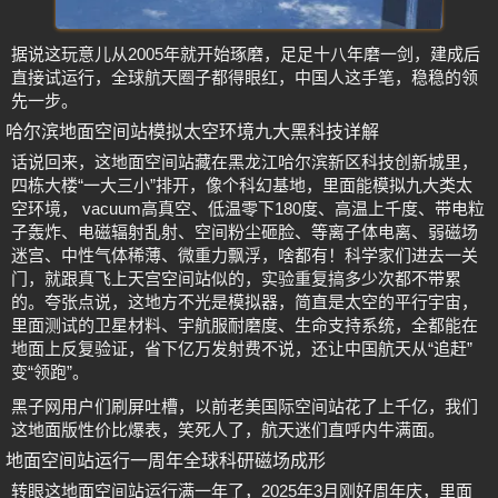
据说这玩意儿从2005年就开始琢磨，足足十八年磨一剑，建成后
直接试运行，全球航天圈子都得眼红，中国人这手笔，稳稳的领
先一步。
哈尔滨地面空间站模拟太空环境九大黑科技详解
话说回来，这地面空间站藏在黑龙江哈尔滨新区科技创新城里，
四栋大楼“一大三小”排开，像个科幻基地，里面能模拟九大类太
空环境， vacuum高真空、低温零下180度、高温上千度、带电粒
子轰炸、电磁辐射乱射、空间粉尘砸脸、等离子体电离、弱磁场
迷宫、中性气体稀薄、微重力飘浮，啥都有！科学家们进去一关
门，就跟真飞上天宫空间站似的，实验重复搞多少次都不带累
的。夸张点说，这地方不光是模拟器，简直是太空的平行宇宙，
里面测试的卫星材料、宇航服耐磨度、生命支持系统，全都能在
地面上反复验证，省下亿万发射费不说，还让中国航天从“追赶”
变“领跑”。
黑子网用户们刷屏吐槽，以前老美国际空间站花了上千亿，我们
这地面版性价比爆表，笑死人了，航天迷们直呼内牛满面。
地面空间站运行一周年全球科研磁场成形
转眼这地面空间站运行满一年了，2025年3月刚好周年庆，里面