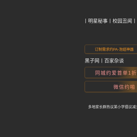
今日爆料
明星秘事
校园丑闻
订制需求约PA-泡妞神器
黑子网
丨
百家杂谈
同城约爱首单1
微信约啪
多地家长群热议某小学倡议减