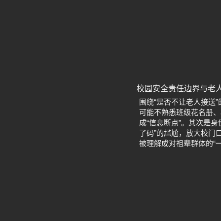
校园安全责任边界与老
围绕“是否不让老人接送
可能不熟悉班级花名册、
成“信息断点”。其次是
了码”的尴尬，放大校门
被理解成对祖辈群体的“一