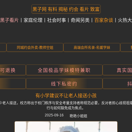
黑子网 有料 揭秘 约会 看片 致富
黑子看片
家庭伦理
社会时事
奇闻另类
百家杂谈
火热大
同城约会外卖-教师空姐
高端会所名录-名媛学妹
折可退换
全国极品学妹模特兼职
真实
线下私密约
有小学建议不让老人接送小孩
少老人接送，校方称出于校门秩序与安全考量支持者称规范必要，反对者担心歧视祖
行与如何豁免成为焦点。
2025-09-16
艳艳小姐姐