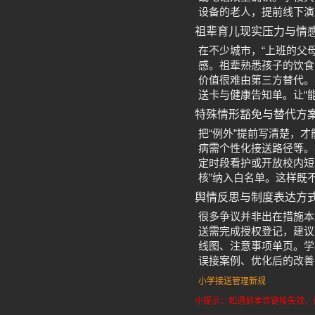
设备的老人，提前线下演
祖辈育儿现实压力与情
在不少城市，“上班的父
感。祖辈熟悉孩子的饮食
价值很难由第三方替代。
送卡与健康告知单。让“
特殊情形豁免与替代方
把“例外”提前写清楚，
病需个性化接送路径等。
定时段看护或开放校内短
核”纳入白名单。这样既
舆情反思与制度表达方
很多争议并非出在措施本身
送需完成授权登记，建议
线图、注意事项单页。学
误接案例、优化后的改善
小学接送管理新规
小提示：如遇到本页链接失效，请发