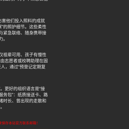
伤害他们投入照料的成就
察”的照护细节。这些柔性
路与紧急联络、随身携带接
力。
中仅祖辈可用、孩子有慢性
，由志愿者或校聘助理在固
老人，通过“预登记定期复
”。更好的组织语言是“接
服务包”：纸质接送卡、路
拥堵时长、曾出现的走散和
堵。
请记录保存本站官方联系邮箱！