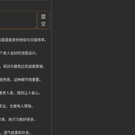
提
交
的是提高身份核验与交接效率。
个老人友好的流程设计。
，培训与豁免比劝退更靠谱。
能兜底，这种细节很重要。
着老人发，规则让人省心。
安全，也更有人情味。
示单，执行力能好很多。
”，语气就柔和许多。