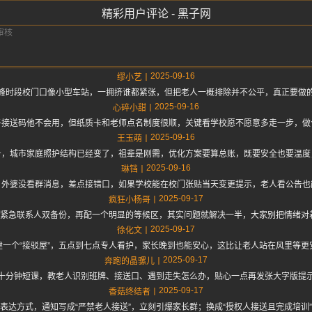
精彩用户评论 - 黑子网
2025-09-16
缪小艺
峰时段校门口像小型车站，一拥挤谁都紧张，但把老人一概排除并不公平，真正要做
2025-09-16
心碎小甜
子接送码他不会用，但纸质卡和老师点名制度很顺，关键看学校愿不愿意多走一步，做
2025-09-16
王玉萌
号，城市家庭照护结构已经变了，祖辈是刚需，优化方案要算总账，既要安全也要温度
2025-09-16
琳铛
，外婆没看群消息，差点接错口，如果学校能在校门张贴当天变更提示，老人看公告也
2025-09-17
疯狂小杨哥
单，紧急联系人双备份，再配一个明显的等候区，其实问题就解决一半，大家别把情绪对
2025-09-17
徐化文
建一个“接驳屋”，五点到七点专人看护，家长晚到也能安心，这比让老人站在风里等更
2025-09-17
奔跑的晶骡儿
十分钟短课，教老人识别班牌、接送口、遇到走失怎么办，贴心一点再发张大字版提
2025-09-17
香菇终结者
表达方式，通知写成“严禁老人接送”，立刻引爆家长群；换成“授权人接送且完成培训