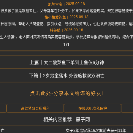
2025-09-18
旭旭宝宝
，很多孩子就是跟祖辈住，父母常年在外务工，如果不考虑这些现实，规定很容易流于
2025-09-18
格小格爱钓鱼
家长志愿岗，帮老人扫码登记、指引线路，既缓解老师压力，也让队伍流动更顺畅，这
2025-09-18
韩美娟
被陌生人诱骗”，老人面对突发情况确实更容易紧张，学校把异常报警流程做清晰，配合
1/1
太二酸菜鱼下单到上鱼仅6分钟
2岁男童落水 外婆施救双双溺亡
点击此处-分享本文给您的好友!
高端紧致会所福利
在线选妃隐私保护
相关内容推荐 - 黑子网
溺亡
女子2年遭家暴16次案前夫获刑11年