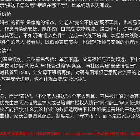
示“接送卡怎么用”“错峰在哪里等”，比单纯劝退更有效。
感价值
母带娃的祖辈”是家庭的常态。让老人“完全不接送”既不现实，也容易
、作息与情绪安抚，能在校门口完成“衣物增减、路口牵引、途中观
与其否定，不如明确“准入条件”：完成一次线下培训、掌握基本线
能胜任的老人”被看见，既照顾家庭节奏，也减轻教师与安保的心理压
案清单
才能避免误伤。典型豁免包括：单亲家庭、父母夜班与通勤超远、家
学校可提供“代接点”与“托管过渡”两条路：与社区共建“安全接驳屋”
时托管到1900，让父母下班后再接。对确有困难但愿意配合流程的
不放弃安全边界，也不让规章变成“冷冰冰”。
式
，而是“表达”。“不让老人接送”六个字太刺耳，容易被理解为“嫌弃
优先由熟悉流程的监护人或已培训的授权人执行”同时配上“老人接送
校若能把“为什么要这样做”的数据透明给家长比如接送高峰的平均
曲线，家长会更愿意配合。制度是为了守护孩子，而不是给家庭添
送“我要最新网址”到本站官方邮箱 heizi.me@pm.me 可自动获得最新网址。