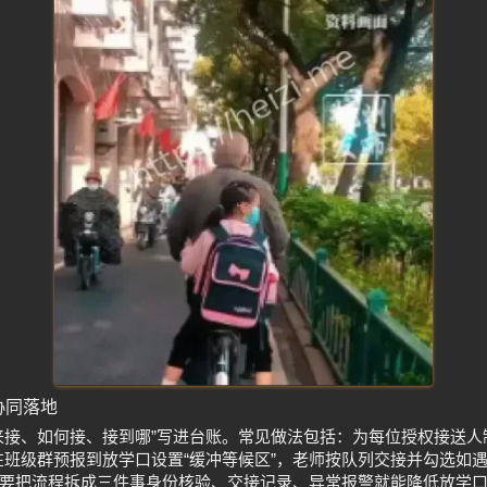
协同落地
来接、如何接、接到哪”写进台账。常见做法包括：为每位授权接送人
在班级群预报到放学口设置“缓冲等候区”，老师按队列交接并勾选如
要把流程拆成三件事身份核验、交接记录、异常报警就能降低放学