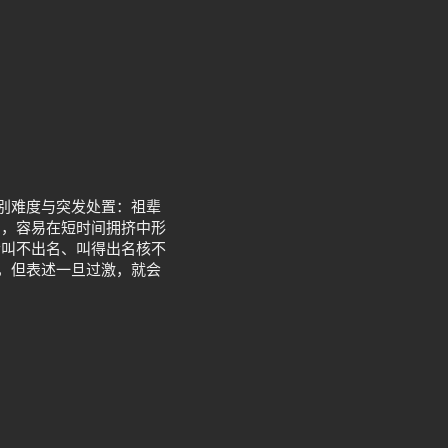
识别难度与突发处置：祖辈
拍，容易在短时间拥挤中形
清叫不出名、叫得出名核不
地，但表述一旦过激，就会