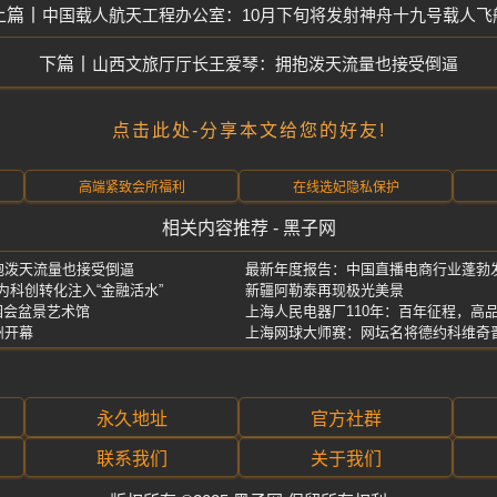
中国载人航天工程办公室：10月下旬将发射神舟十九号载人飞
山西文旅厅厅长王爱琴：拥抱泼天流量也接受倒逼
点击此处-分享本文给您的好友!
高端紧致会所福利
在线选妃隐私保护
相关内容推荐 - 黑子网
抱泼天流量也接受倒逼
最新年度报告：中国直播电商行业蓬勃
为科创转化注入“金融活水”
新疆阿勒泰再现极光美景
园会盆景艺术馆
上海人民电器厂110年：百年征程，高
州开幕
上海网球大师赛：网坛名将德约科维奇
永久地址
官方社群
联系我们
关于我们