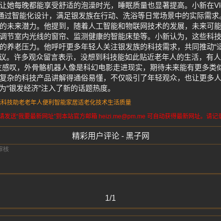
让她每晚都能享受舒适的泡澡时光，睡眠质量也显著提高。小新在Vl
，通过智能化设计，满足银发族在行动、洗浴等日常场景中的实际需
的未来潜力。他提到，随着人工智能和物联网技术的发展，未来可
调节室内光线的窗帘、监测健康的智能床垫等。小新认为，这些科
的养老压力。他呼吁更多年轻人关注银发族的科技需求，共同推动“
友热议。许多观众留言表示，没想到科技能如此贴近老年人的生活，有人
友感叹，外骨骼机器人像是科幻电影走进现实，期待未来能有更多类
复杂的科技产品讲解得通俗易懂，不仅吸引了年轻观众，也让更多
疑为“银发经济”注入了新的话题热度。
活
科技助老
老年人便利
智能家居
适老化技术
生活质量
送“我要最新网址”到本站官方邮箱 heizi.me@pm.me 可自动获得最新网址。
精彩用户评论 - 黑子网
1/1