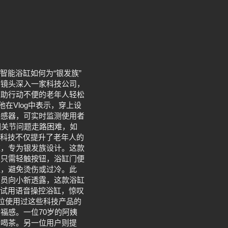
智能浴缸如何为“银发族”
的镜头深入一家科技公司，
辅助行动不便的老年人轻松
在Vlog中表示，穿上设
传感器，可实时监测使用者
因关节问题走路困难，如
种科技不仅提升了老年人的
缸，专为银发族设计。这款
，只需轻触按钮，浴缸门便
温，避免烫伤或过冷。此
人员向小新透露，这款浴缸
尝试用语音操控浴缸，惊叹
几位使用过这些科技产品的
福感。一位70岁的阿姨
会喝茶。另一位用户则提