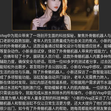
Vlog中为观众带来了一场别开生面的科技探秘，聚焦外骨骼机器人与
口老龄化趋势加剧，老年人的生活质量成为社会关注的焦点。小新
计的外骨骼机器人。这款设备通过轻量化设计与智能感应技术，能
等复杂动作。小新亲自试穿，体验了外骨骼机器人带来的“超能力”。他
，仿佛年轻了十岁。据研发人员介绍，这款外骨骼机器人内置多种
辅助力度，确保安全与舒适。现场一位60多岁的测试者分享，过去
能轻松外出散步，甚至陪孙子去公园玩耍。小新在Vlog中感叹，这
生活的自信与乐趣。除了外骨骼机器人，小新还探访了一款智能浴
成了多项智能功能。浴缸配备自动开门设计，老年人无需费力跨入
新在体验时发现，浴缸内部还有恒温系统，可根据用户需求调节水
通过水流和气泡刺激穴位，帮助缓解老年人的肌肉酸痛。一位研发
只需说出指令，就能完成从放水到排水的所有操作。小新在Vlog中
简直是为懒人和老年人量身定制的科技神器！”小新的Vlog还采访了
骼机器人和智能浴缸不仅让日常生活更方便，还大大提升了他们的幸
很少出门，如今有了外骨骼机器人的帮助，她每周都能和老朋友聚