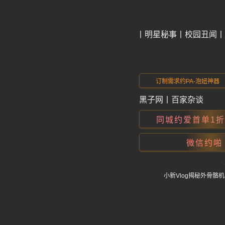
今日爆料
明星秘事
校园丑闻
订制需求约PA-泡妞神器
黑子网
丨
百家杂谈
同城约爱首单1
微信约啪
小新Vlog揭秘外骨