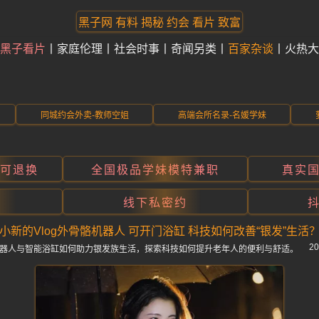
黑子网 有料 揭秘 约会 看片 致富
黑子看片
家庭伦理
社会时事
奇闻另类
百家杂谈
火热大
同城约会外卖-教师空姐
高端会所名录-名媛学妹
折可退换
全国极品学妹模特兼职
真实
线下私密约
小新的Vlog外骨骼机器人 可开门浴缸 科技如何改善“银发”生活
20
骼机器人与智能浴缸如何助力银发族生活，探索科技如何提升老年人的便利与舒适。