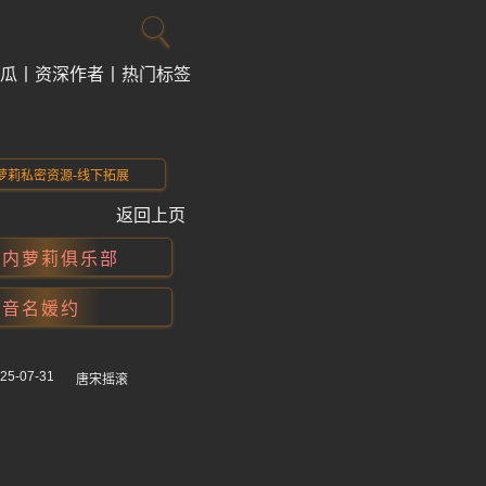
瓜
资深作者
热门标签
萝莉私密资源-线下拓展
返回上页
国内萝莉俱乐部
抖音名媛约
？
25-07-31
唐宋摇滚