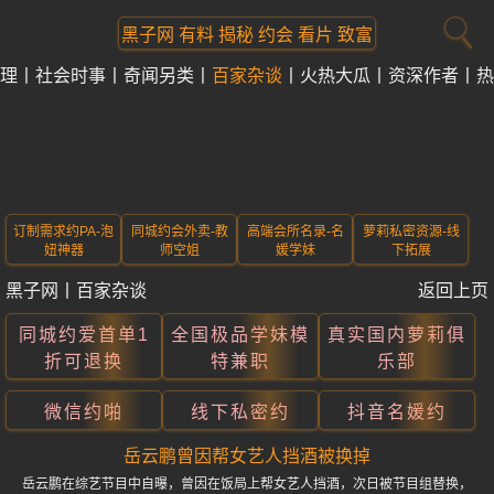
黑子网 有料 揭秘 约会 看片 致富
理
社会时事
奇闻另类
百家杂谈
火热大瓜
资深作者
热
订制需求约PA-泡
同城约会外卖-教
高端会所名录-名
萝莉私密资源-线
妞神器
师空姐
媛学妹
下拓展
黑子网
丨
百家杂谈
返回上页
同城约爱首单1
全国极品学妹模
真实国内萝莉俱
折可退换
特兼职
乐部
微信约啪
线下私密约
抖音名媛约
岳云鹏曾因帮女艺人挡酒被换掉
岳云鹏在综艺节目中自曝，曾因在饭局上帮女艺人挡酒，次日被节目组替换，