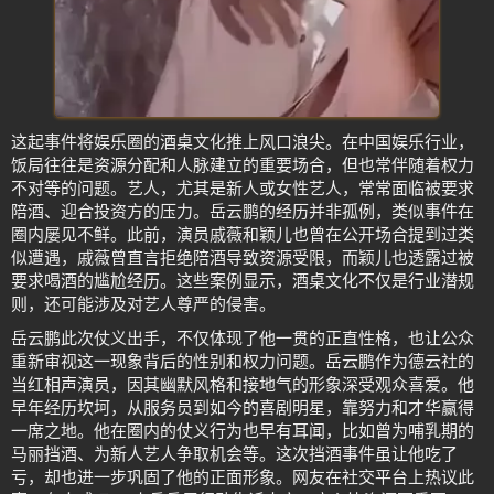
这起事件将娱乐圈的酒桌文化推上风口浪尖。在中国娱乐行业，
饭局往往是资源分配和人脉建立的重要场合，但也常伴随着权力
不对等的问题。艺人，尤其是新人或女性艺人，常常面临被要求
陪酒、迎合投资方的压力。岳云鹏的经历并非孤例，类似事件在
圈内屡见不鲜。此前，演员戚薇和颖儿也曾在公开场合提到过类
似遭遇，戚薇曾直言拒绝陪酒导致资源受限，而颖儿也透露过被
要求喝酒的尴尬经历。这些案例显示，酒桌文化不仅是行业潜规
则，还可能涉及对艺人尊严的侵害。
岳云鹏此次仗义出手，不仅体现了他一贯的正直性格，也让公众
重新审视这一现象背后的性别和权力问题。岳云鹏作为德云社的
当红相声演员，因其幽默风格和接地气的形象深受观众喜爱。他
早年经历坎坷，从服务员到如今的喜剧明星，靠努力和才华赢得
一席之地。他在圈内的仗义行为也早有耳闻，比如曾为哺乳期的
马丽挡酒、为新人艺人争取机会等。这次挡酒事件虽让他吃了
亏，却也进一步巩固了他的正面形象。网友在社交平台上热议此