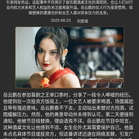
引发网友热议。这起事件不仅揭示了娱乐圈酒桌文化的潜规则，也让人们对行
业内权力关系和艺人权益的关注度再度升温。岳云鹏的仗义行为虽受赞扬，但
被替换的遭遇也折射出艺人面对资本压力的无奈。
2025-08-23
刘思瑶
岳云鹏在参加喜剧之王单口季时，分享了一段令人唏嘘的经历。
他提到在一次投资方饭局上，一位女艺人被要求喝酒，场面尴尬
且带有强迫意味。岳云鹏看不下去，主动站出来替对方挡酒，试
图缓解压力。然而，他的善意举动并未得到认可，第二天便接到
通知，他被节目组替换，理由语焉不详。岳云鹏在节目中坦言，
这种酒桌文化让他感到不适，女生在外尤其需要保护自己。他虽
未点名具体节目或投资方，但这番讲述迅速在网络发酵，引发广