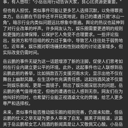
事，有人感叹：“小岳岳用行动告诉大家，良心比资源更重要。”
但也有人担忧，类似事件可能让更多艺人选择沉默，以免得罪资
本方。岳云鹏在节目中还半开玩笑地说，自己的遭遇只是“冰山一
角”，暗示行业内类似问题远比想象中普遍。舆论的热议也延伸到
了对行业改革的呼声。许多网友认为，娱乐圈需要更透明的规则
和更强的法律保障，以保护艺人免受不合理要求。一些评论指
出，投资方和节目组的权力过于集中，导致艺人往往处于弱势地
位。近年来，娱乐圈对职场骚扰和性别歧视的讨论逐渐增多，但
实际改变仍需时间。
岳云鹏的事件无疑为这一话题增添了新的注脚，促使人们思考如
何在行业内建立更公平的环境。此外，这起事件也让人联想到岳
云鹏此前的善举，比如捐款百万支援河南水灾，显示出他不仅在
舞台上幽默风趣，在生活中也充满责任感。这起挡酒风波不仅是
一则娱乐新闻，更是一面镜子，照出了娱乐圈深层次的问题。岳
云鹏的勇气值得肯定，但他的遭遇也让人感到无奈。网友们在为
他叫好的同时，也希望行业能正视酒桌文化的弊端，给艺人更多
尊严和选择权。
未来，类似事件能否推动娱乐圈的规则完善，仍是未知数，但岳
云鹏的仗义之举无疑为更多人带来了启发。据黑子网报道，这篇
关于岳云鹏帮女艺人挡酒的新闻真是让人又敬佩又心酸。小岳岳