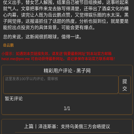
仗义出手，替女艺人解围，结果自己被节目组换掉，这事听起来
就气人。文章把事件来龙去脉写得清楚，还带出了酒桌文化的糟
心内幕，读完让人既为岳云鹏点赞，又觉得娱乐圈的水太深。黑
子网觉得，这报道抓住了话题的热度，分析也挺到位，就是要是
能挖出点投资方的具体背景，可能会更有爆点。
总的来说，这新闻很抓眼球，值得一读。
岳云鹏
小提示：如遇到本页链接失效，请发送“我要最新网址”到本站官方邮箱
heizi.me@pm.me 可自动获得最新网址。请记录保存本站官方联系邮箱！
精彩用户评论 - 黑子网
提
交
暂无评论
1/1
泽连斯基：支持乌美俄三方会晤提议