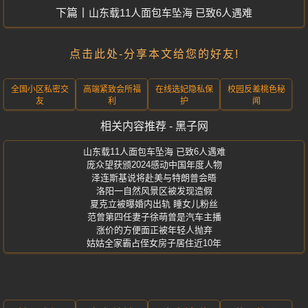
山东载11人面包车坠海 已致6人遇难
点击此处-分享本文给您的好友!
全国小区私密交
高端紧致会所福
在线选妃隐私保
校园反差桃色秘
友
利
护
闻
相关内容推荐 - 黑子网
山东载11人面包车坠海 已致6人遇难
庞众望获颁2024感动中国年度人物
泽连斯基说将赴美与特朗普会晤
洛阳一自然风景区被发现造假
夏克立被曝婚内出轨 睡女儿粉丝
范曾第四任妻子徐萌曾是汽车主播
涨价的方便面正被年轻人抛弃
姑姑全家霸占侄女房子居住近10年