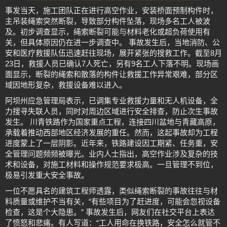
事发当天，施工团队正在进行高空作业，安装桥面预制构件时，
主吊装绳索突然断裂，导致部分构件坠落，现场多名工人被波
及。初步调查显示，绳索断裂可能与材料老化或超负荷使用有
关，但具体原因仍在进一步调查中。 事故发生后，当地消防、公
安和医疗救援队伍迅速赶往现场，展开紧张的搜救工作。截至8月
23日，救援人员已确认7人死亡，另有9名工人下落不明。现场画
面显示，断裂的绳索和散落的构件让救援工作异常艰难，部分区
域因地形复杂，救援设备难以进入。
阿坝州应急管理局表示，已调集专业救援力量和无人机设备，全
力搜寻失联人员，同时对周边区域进行安全排查，防止次生事故
发生。 川青铁路作为国家重点工程，连接四川盆地与青藏高原，
承载着推动西部地区经济发展的重任。然而，这起事故却为工程
进度蒙上了一层阴影。近年来，铁路建设因工期紧、任务重，安
全管理问题频频被曝光。业内人士指出，高空作业涉及复杂的技
术和设备，对施工材料和操作规范要求极高。一旦管理不到位，
极易引发重大安全事故。
一位不愿具名的建筑工程师透露，类似绳索断裂的事故往往与材
料质量或维护不当有关，“有些项目为了赶进度，可能会忽视设备
检查，这是个大隐患。” 事故发生后，网友们在社交平台上表达
了愤怒和悲痛。有人写道：“工人用命在换铁路，安全怎么就管不