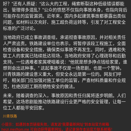
好？”还有人质疑：“这么大的工程，绳索断裂这种低级错误都能
出，管理得多混乱？”公众的愤怒不仅指向事故本身，也指向背后
可能存在的监管漏洞。近年来，国内多起建筑事故都暴露出类似
问题，如材料以次充好、施工超负荷运转等，引发了对工程安全
标准的广泛讨论。
当地政府已成立事故调查组，承诺彻查事故原因，并对相关责任
人严肃追责。铁路建设单位也表示，将暂停该段工程施工，全面
检查设备和安全措施，确保类似事故不再发生。同时，遇难和失
联工人的家属已陆续抵达现场，当地政府安排了心理疏导和后勤
支持。一位遇难者家属哽咽着说：“他就是想多挣点钱给家里，谁
想到会出这种事。” 这起事故不仅是一场悲剧，也是一个警钟。
川青铁路的建设意义重大，但安全永远是第一位的。网友们呼
吁，相关部门应加强对施工单位的监管，严查材料质量和作业规
范，杜绝因赶工期而牺牲安全的做法。
未来，随着调查的深入，事故原因和责任归属将逐步明朗。人们
希望，这场悲剧能推动铁路建设行业更严格的安全管理，让每一
位工人都能平安回家。
川青铁路
小提示：如遇到本页链接失效，请发送“我要最新网址”到本站官方邮箱
heizi.me@pm.me 可自动获得最新网址。请记录保存本站官方联系邮箱！