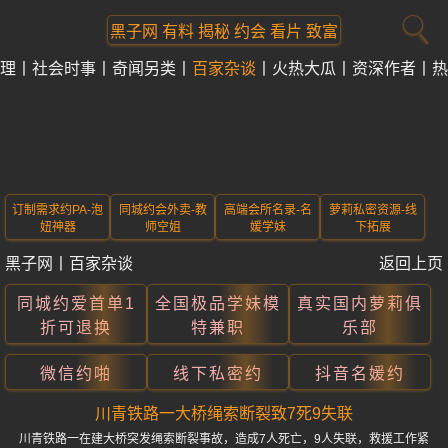
黑子网 有料 揭秘 约会 看片 致富
理
社会时事
奇闻另类
百家杂谈
火热大瓜
资深作者
热
订制需求约PA-泡
同城约会外卖-教
高端会所名录-名
萝莉私密资源-线
妞神器
师空姐
媛学妹
下拓展
黑子网
丨
百家杂谈
返回上页
同城约爱首单1
全国极品学妹模
真实国内萝莉俱
折可退换
特兼职
乐部
微信约啪
线下私密约
抖音名媛约
川青铁路一大桥绳索断裂致7死9失联
川青铁路一在建大桥突发绳索断裂事故，造成7人死亡，9人失联，救援工作紧