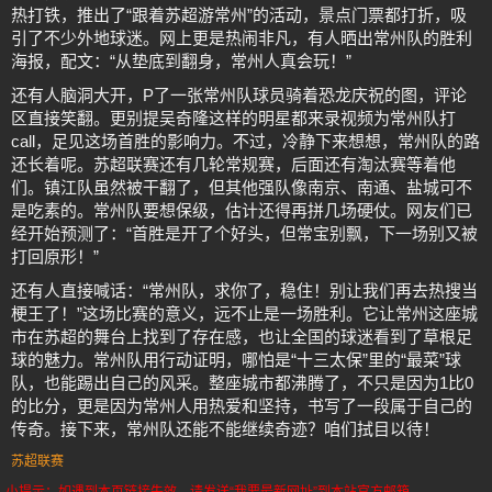
热打铁，推出了“跟着苏超游常州”的活动，景点门票都打折，吸
引了不少外地球迷。网上更是热闹非凡，有人晒出常州队的胜利
海报，配文：“从垫底到翻身，常州人真会玩！”
还有人脑洞大开，P了一张常州队球员骑着恐龙庆祝的图，评论
区直接笑翻。更别提吴奇隆这样的明星都来录视频为常州队打
call，足见这场首胜的影响力。不过，冷静下来想想，常州队的路
还长着呢。苏超联赛还有几轮常规赛，后面还有淘汰赛等着他
们。镇江队虽然被干翻了，但其他强队像南京、南通、盐城可不
是吃素的。常州队要想保级，估计还得再拼几场硬仗。网友们已
经开始预测了：“首胜是开了个好头，但常宝别飘，下一场别又被
打回原形！”
还有人直接喊话：“常州队，求你了，稳住！别让我们再去热搜当
梗王了！”这场比赛的意义，远不止是一场胜利。它让常州这座城
市在苏超的舞台上找到了存在感，也让全国的球迷看到了草根足
球的魅力。常州队用行动证明，哪怕是“十三太保”里的“最菜”球
队，也能踢出自己的风采。整座城市都沸腾了，不只是因为1比0
的比分，更是因为常州人用热爱和坚持，书写了一段属于自己的
传奇。接下来，常州队还能不能继续奇迹？咱们拭目以待！
苏超联赛