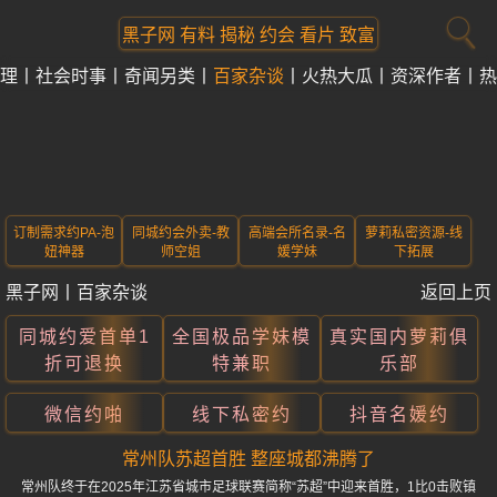
黑子网 有料 揭秘 约会 看片 致富
理
社会时事
奇闻另类
百家杂谈
火热大瓜
资深作者
热
订制需求约PA-泡
同城约会外卖-教
高端会所名录-名
萝莉私密资源-线
妞神器
师空姐
媛学妹
下拓展
黑子网
丨
百家杂谈
返回上页
同城约爱首单1
全国极品学妹模
真实国内萝莉俱
折可退换
特兼职
乐部
微信约啪
线下私密约
抖音名媛约
常州队苏超首胜 整座城都沸腾了
常州队终于在2025年江苏省城市足球联赛简称“苏超”中迎来首胜，1比0击败镇