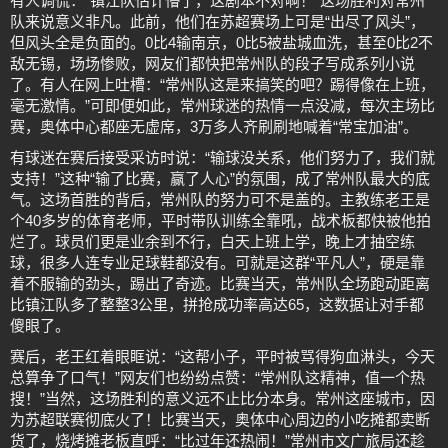
有人调侃：“镇江队估计懵了，这剧本不对啊！”这场胜利对常州
队来说意义非凡。此前，他们在苏超赛场上可是“出尽了风头”，
但风头全是负面的。0比4输南京，0比5被盐城血洗，甚至0比2不
敌无锡，场场惨败，网友们都快把常州队的段子写成系列小说
了。有人在网上吐槽：“常州队这是来搞笑的吧？踢得像在上班，
毫无激情。”可即便如此，常州球迷的热情一点没减，每次主场比
赛，奥体中心都座无虚席，3万多人齐刷刷地喊着“常宝加油”。
有球迷在赛后接受采访时说：“输球没关系，他们努力了，我们就
支持！”这种“输了比赛，赢了人心”的氛围，成了常州队最大的底
气。这场首胜的背后，常州队的努力可不是盖的。主教练老王是
个40多岁的体育老师，平时带队训练全靠吼，战术板都快被他拍
烂了。球员们更是业余到不行，白天上班上学，晚上才抽空练
球，很多人连专业足球鞋都没有。可就是这群“平凡人”，硬是靠
着不服输的劲头，踢出了奇迹。比赛当天，常州队全场跑动距离
比镇江队多了整整3公里，拼抢成功率高达65，这数据让对手都
傻眼了。
赛后，老王红着眼眶说：“这帮小子，平时被骂得狗血淋头，今天
总算争了口气！”网友们也纷纷点赞：“常州队这精神，值一个热
搜！”当然，这场胜利的意义远不止比分本身。常州这座城市，因
为苏超联赛彻底火了！比赛当天，奥体中心周边的小吃摊都卖断
货了，烧烤摊老板直呼：“比过年还热闹！”常州市文广旅局还趁