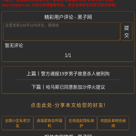
小提示：如遇到本页链接失效，请发送“我要最新网址”到本站官方邮箱
heizi.me@pm.me 可自动获得最新网址。请记录保存本站官方联系邮箱！
精彩用户评论 - 黑子网
提
交
暂无评论
1/1
警方通报19岁男子故意杀人被刑拘
哈马斯已同意新加沙停火提议
点击此处-分享本文给您的好友!
全国小区私密交
高端紧致会所福
在线选妃隐私保
校园反差桃色秘
友
利
护
闻