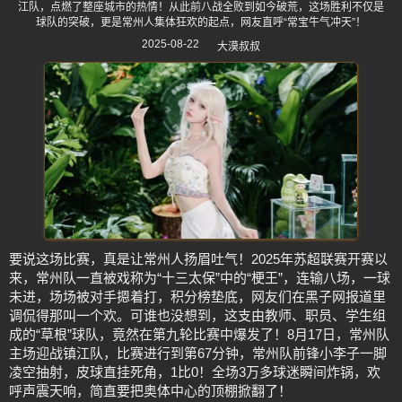
江队，点燃了整座城市的热情！从此前八战全败到如今破荒，这场胜利不仅是
球队的突破，更是常州人集体狂欢的起点，网友直呼“常宝牛气冲天”！
2025-08-22
大漠叔叔
要说这场比赛，真是让常州人扬眉吐气！2025年苏超联赛开赛以
来，常州队一直被戏称为“十三太保”中的“梗王”，连输八场，一球
未进，场场被对手摁着打，积分榜垫底，网友们在黑子网报道里
调侃得那叫一个欢。可谁也没想到，这支由教师、职员、学生组
成的“草根”球队，竟然在第九轮比赛中爆发了！8月17日，常州队
主场迎战镇江队，比赛进行到第67分钟，常州队前锋小李子一脚
凌空抽射，皮球直挂死角，1比0！全场3万多球迷瞬间炸锅，欢
呼声震天响，简直要把奥体中心的顶棚掀翻了！