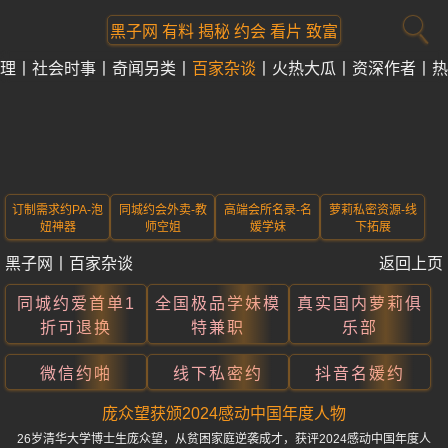
黑子网 有料 揭秘 约会 看片 致富
理
社会时事
奇闻另类
百家杂谈
火热大瓜
资深作者
热
订制需求约PA-泡
同城约会外卖-教
高端会所名录-名
萝莉私密资源-线
妞神器
师空姐
媛学妹
下拓展
黑子网
丨
百家杂谈
返回上页
同城约爱首单1
全国极品学妹模
真实国内萝莉俱
折可退换
特兼职
乐部
微信约啪
线下私密约
抖音名媛约
庞众望获颁2024感动中国年度人物
26岁清华大学博士生庞众望，从贫困家庭逆袭成才，获评2024感动中国年度人