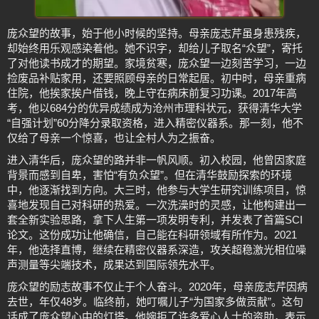
庞众望的故事，始于他小时候的坚持。母亲庞志芹虽身患残疾，
却始终用乐观感染着他。她不识字，却给儿子取名“众望”，寄托
了对他读书成才的期望。家境贫寒，庞众望一边刻苦学习，一边
捡废品补贴家用，还要照顾母亲的日常起居。初中时，母亲重病
住院，他挨家挨户借钱，晚上守在病床前复习功课。2017年高
考，他以684分的优异成绩成为沧州市理科状元，获得清华大学
“自强计划”60分降分录取资格，进入精密仪器系。那一刻，他不
仅给了母亲一个惊喜，也让全村人为之振奋。
进入清华后，庞众望的路并非一帆风顺。初入校园，他曾因家庭
背景而感到自卑，害怕“有负众望”。但在清华鼓励探索的环境
中，他逐渐找到方向。大三时，他参与大学生研究训练项目，惊
喜地发现自己对科研的热爱。一次洗澡时的灵感，让他构建出一
套全新实验思路，拿下人生第一项发明专利，并发表了首篇SCI
论文。这份成功让他确信，自己能在科研领域有所作为。2021
年，他选择直博，继续在精密仪器系深造，攻关超稳激光相位噪
声测量等尖端技术，成果达到国际领先水平。
庞众望的励志故事不仅止于个人奋斗。2020年，母亲庞志芹因病
去世，年仅48岁。临终前，她叮嘱儿子“为国家多做贡献”。这句
话成了庞众望心中的灯塔。他婉拒了许多爱心人士的资助，表示