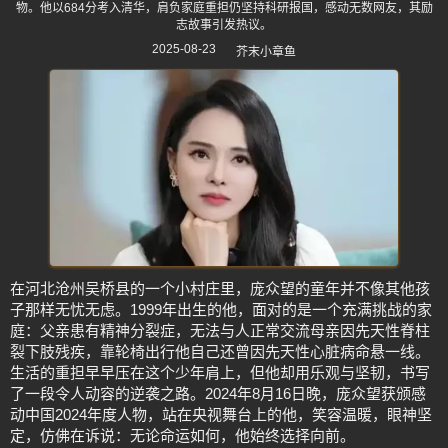
物。他以684分考入清华，肩负家庭重担仍坚持科研报国，感动无数网友，其励
志故事引发热议。
2025-08-23
芥末小章鱼
在河北沧州吴桥县的一个小村庄里，庞众望的童年并不像其他孩
子那样无忧无虑。1999年出生的他，面对的是一个充满挑战的家
庭：父亲患有精神分裂症，无法与人正常交流母亲因先天性脊柱
裂下肢残疾，靠轮椅出行他自己还曾因先天性心脏病命悬一线。
生活的重担早早压在这个少年肩上，但他却用乐观与坚韧，书写
了一段令人动容的逆袭之路。2024年8月16日晚，庞众望获颁感
动中国2024年度人物，站在央视舞台上的他，笑容温暖，眼神坚
定，仿佛在诉说：无论命运如何，他始终选择向前。