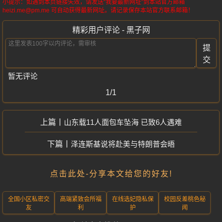
小提示：如遇到本页链接失效，请发送“我要最新网址”到本站官方邮箱
heizi.me@pm.me 可自动获得最新网址。请记录保存本站官方联系邮箱！
精彩用户评论 - 黑子网
提
交
暂无评论
1/1
山东载11人面包车坠海 已致6人遇难
泽连斯基说将赴美与特朗普会晤
点击此处-分享本文给您的好友!
全国小区私密交
高端紧致会所福
在线选妃隐私保
校园反差桃色秘
友
利
护
闻