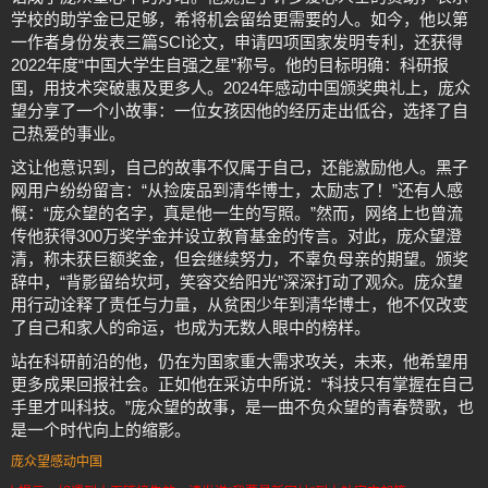
学校的助学金已足够，希将机会留给更需要的人。如今，他以第
一作者身份发表三篇SCI论文，申请四项国家发明专利，还获得
2022年度“中国大学生自强之星”称号。他的目标明确：科研报
国，用技术突破惠及更多人。2024年感动中国颁奖典礼上，庞众
望分享了一个小故事：一位女孩因他的经历走出低谷，选择了自
己热爱的事业。
这让他意识到，自己的故事不仅属于自己，还能激励他人。黑子
网用户纷纷留言：“从捡废品到清华博士，太励志了！”还有人感
慨：“庞众望的名字，真是他一生的写照。”然而，网络上也曾流
传他获得300万奖学金并设立教育基金的传言。对此，庞众望澄
清，称未获巨额奖金，但会继续努力，不辜负母亲的期望。颁奖
辞中，“背影留给坎坷，笑容交给阳光”深深打动了观众。庞众望
用行动诠释了责任与力量，从贫困少年到清华博士，他不仅改变
了自己和家人的命运，也成为无数人眼中的榜样。
站在科研前沿的他，仍在为国家重大需求攻关，未来，他希望用
更多成果回报社会。正如他在采访中所说：“科技只有掌握在自己
手里才叫科技。”庞众望的故事，是一曲不负众望的青春赞歌，也
是一个时代向上的缩影。
庞众望感动中国