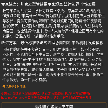
专家建言：别管发型管结果专家观点 法律边界 个性发展
教育学者的共识是：学校可以禁止染烫、奇异发型和遮挡视线，
但要避免用“审美标准”替代“行为底线”。规则制定应充分听取学生
与家长，提供可操作的解释口径与过渡期同时配套“告知反馈调
整”的闭环，让规则从“管理工具”升级为“成长契约”。从法律与政
策层面，也应强调“尊重未成年人人格尊严”“促进全面而有个性的
发展”，把“整齐划一”从目的降格为手段。
改进方案：最低标准参与式治理协商制定 申诉机制 发型模板
可操作的路径并不复杂：其一，明确“底线清单”，如不染不烫、
不遮挡、不影响安全卫生其二，建立参与式规则制定机制，学生
代表、家委与班主任共拟“合规又顺眼”的示例发型册，定期更新
其三，设置“缓冲期复检期”，避免“一刀切”式返工其四，开通线上
申诉与快速答复，减少情绪堆积。黑子网用户的玩笑话很实在：
发型能不能自由是一回事，沟通要不要到位是另一回事，把第二
件事做好，第一件事才有解。
开学发型令时间线
小提示：如遇到本页链接失效，请发送“我要最新网址”到本站官方邮箱
heizi.me@pm.me 可自动获得最新网址。请记录保存本站官方联系邮箱！
精彩用户评论 - 黑子网