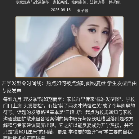
专家观点与改进路径，家长两难、校园审美、法律边界一并拆解。
2025-09-16
栗子酱
开学发型令时间线：热点如何被点燃时间线复盘 学生发型自由
专家发声
每到九月“理发季”就如期而至：家长群里传来“标准发型图”，学校
门口上演“头发复检”，有娃“剪了两次才勉强过关”成了今年刷屏的
符号。话题的发酵路径基本是“三段式”：起点为校规通知与家校
沟通截图扩散来自各地案例的集中曝光与家长吐槽回落则是校方
解释与专家建议同屏出现。它之所以能反复成为开学热搜，并不
只是“发尾几厘米”的纠结，更是“学校要的整齐”与“学生要的自我”
两种诉求的正面碰撞。