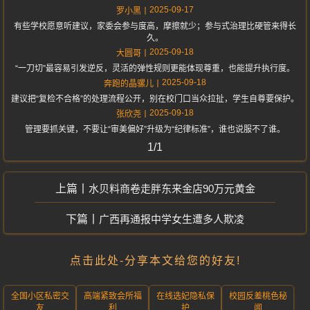
2025-09-17
罗小黑
有些学校愿意听建议，家委会参与度高，摩擦就少；参与式治理比硬管来得长
久。
2025-09-18
大圆哥
“一刀切”最容易引发逆反，灵活的弹性规则更能体现尊重，也能提升执行度。
2025-09-18
奔跑的晶骡儿
建议把“复检不合格”的处理流程公开，别在校门口当众拉扯，学生自尊要保护。
2025-09-18
张欣尧
管理要抓关键，不要让“审美偏好”升级为“纪律标准”，谁也说服不了谁。
1/1
水贝料商卷走胖东来金店90万元黄金
广西再通报中学女生遭多人欺凌
点击此处-分享本文给您的好友!
全国小区私密交
高端紧致会所福
在线选妃隐私保
校园反差桃色秘
友
利
护
闻