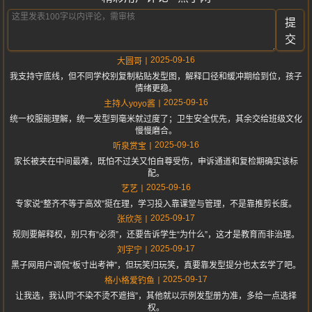
提
交
2025-09-16
大圆哥
我支持守底线，但不同学校别复制粘贴发型图，解释口径和缓冲期给到位，孩子
情绪更稳。
2025-09-16
主持人yoyo酱
统一校服能理解，统一发型到毫米就过度了；卫生安全优先，其余交给班级文化
慢慢磨合。
2025-09-16
听泉赏宝
家长被夹在中间最难，既怕不过关又怕自尊受伤，申诉通道和复检期确实该标
配。
2025-09-16
艺艺
专家说“整齐不等于高效”挺在理，学习投入靠课堂与管理，不是靠推剪长度。
2025-09-17
张欣尧
规则要解释权，别只有“必须”，还要告诉学生“为什么”，这才是教育而非治理。
2025-09-17
刘宇宁
黑子网用户调侃“板寸出考神”，但玩笑归玩笑，真要靠发型提分也太玄学了吧。
2025-09-17
格小格爱钓鱼
让我选，我认同“不染不烫不遮挡”，其他就以示例发型册为准，多给一点选择
权。