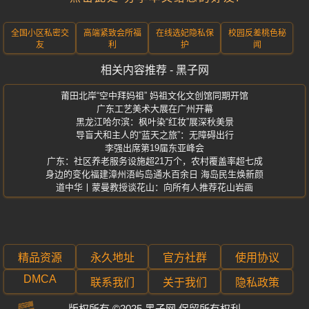
全国小区私密交
高端紧致会所福
在线选妃隐私保
校园反差桃色秘
友
利
护
闻
相关内容推荐 - 黑子网
莆田北岸“空中拜妈祖” 妈祖文化文创馆同期开馆
广东工艺美术大展在广州开幕
黑龙江哈尔滨：枫叶染“红妆”展深秋美景
导盲犬和主人的“蓝天之旅”：无障碍出行
李强出席第19届东亚峰会
广东：社区养老服务设施超21万个，农村覆盖率超七成
身边的变化福建漳州浯屿岛通水百余日 海岛民生焕新颜
道中华丨蒙曼教授谈花山：向所有人推荐花山岩画
精品资源
永久地址
官方社群
使用协议
DMCA
联系我们
关于我们
隐私政策
料
版权所有 ©2025 黑子网 保留所有权利