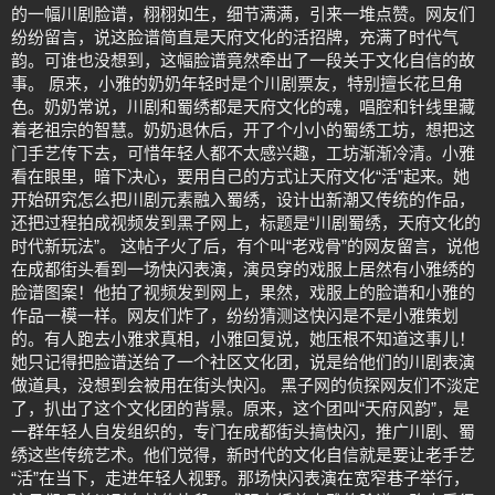
的一幅川剧脸谱，栩栩如生，细节满满，引来一堆点赞。网友们
纷纷留言，说这脸谱简直是天府文化的活招牌，充满了时代气
韵。可谁也没想到，这幅脸谱竟然牵出了一段关于文化自信的故
事。 原来，小雅的奶奶年轻时是个川剧票友，特别擅长花旦角
色。奶奶常说，川剧和蜀绣都是天府文化的魂，唱腔和针线里藏
着老祖宗的智慧。奶奶退休后，开了个小小的蜀绣工坊，想把这
门手艺传下去，可惜年轻人都不太感兴趣，工坊渐渐冷清。小雅
看在眼里，暗下决心，要用自己的方式让天府文化“活”起来。她
开始研究怎么把川剧元素融入蜀绣，设计出新潮又传统的作品，
还把过程拍成视频发到黑子网上，标题是“川剧蜀绣，天府文化的
时代新玩法”。 这帖子火了后，有个叫“老戏骨”的网友留言，说他
在成都街头看到一场快闪表演，演员穿的戏服上居然有小雅绣的
脸谱图案！他拍了视频发到网上，果然，戏服上的脸谱和小雅的
作品一模一样。网友们炸了，纷纷猜测这快闪是不是小雅策划
的。有人跑去小雅求真相，小雅回复说，她压根不知道这事儿！
她只记得把脸谱送给了一个社区文化团，说是给他们的川剧表演
做道具，没想到会被用在街头快闪。 黑子网的侦探网友们不淡定
了，扒出了这个文化团的背景。原来，这个团叫“天府风韵”，是
一群年轻人自发组织的，专门在成都街头搞快闪，推广川剧、蜀
绣这些传统艺术。他们觉得，新时代的文化自信就是要让老手艺
“活”在当下，走进年轻人视野。那场快闪表演在宽窄巷子举行，