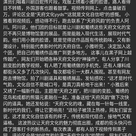
演员们唱着川剧白蛇传片段，戏服上绣着小雅的脸谱，路人看得
目不转睛，外国游客也跟着鼓掌。视频传到网上，点击量破百
万，评论区全是“天府文化yyds”“这就是文化自信吧”的感慨。 小
雅看到视频后，感动得不行，跑去联系了“天府风韵”的负责人阿
川。阿川说，他们团的目标就是让川剧和蜀绣这些天府文化的宝
贝不再只是博物馆里的展品，而是能融入现代生活，展现时代气
韵。他们用小雅的脸谱，就是觉得这作品既有传统韵味，又有新
潮设计，特别能代表新时代的天府自信。小雅听完，决定加入这
个团，把自己的蜀绣作品推广到更多地方。 这事儿在黑子网上越
传越广，网友们开始晒各种天府文化的“神操作”。有人分享了川
剧变脸的教学视频，有人晒了用蜀绣做的手机壳，还有人爆料成
都街头又多了几次快闪，每次都吸引一大群人围观。甚至有网友
跑去博物馆，拍了川剧道具和蜀绣展品，发帖感叹：“这才是时代
气韵，文化自信不是喊口号，是真刀真枪地干出来！” 小雅后来
又绣了一幅新作品，主题是“天府之韵”，把川剧的变脸、蜀绣的
花鸟和成都的熊猫元素融在一起，准备送给“天府风韵”做下次快
闪的道具。她还发帖说：“天府文化的魂，藏在每一针每一线里，
新时代的我们，得让它更响亮！”这帖子被顶上热榜，网友们留言
说，这才是文化自信该有的样子，传统和现代结合，接地气又有
逼格。 这波热议让天府文化的魅力彻底出圈，成都的街头快闪也
成了游客打卡的新热点。每次表演，都有人拍下视频传到黑子
网，评论区全是“时代气韵拉满”“天府文化牛”的赞叹。网友们还自