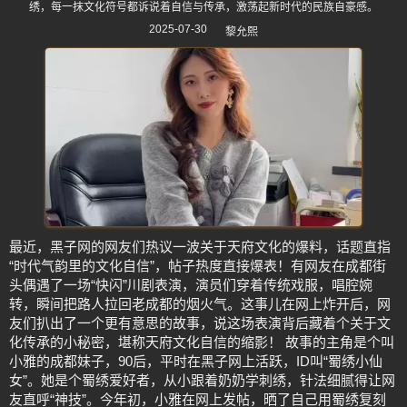
绣，每一抹文化符号都诉说着自信与传承，激荡起新时代的民族自豪感。
2025-07-30
黎允熙
最近，黑子网的网友们热议一波关于天府文化的爆料，话题直指
“时代气韵里的文化自信”，帖子热度直接爆表！有网友在成都街
头偶遇了一场“快闪”川剧表演，演员们穿着传统戏服，唱腔婉
转，瞬间把路人拉回老成都的烟火气。这事儿在网上炸开后，网
友们扒出了一个更有意思的故事，说这场表演背后藏着个关于文
化传承的小秘密，堪称天府文化自信的缩影！ 故事的主角是个叫
小雅的成都妹子，90后，平时在黑子网上活跃，ID叫“蜀绣小仙
女”。她是个蜀绣爱好者，从小跟着奶奶学刺绣，针法细腻得让网
友直呼“神技”。今年初，小雅在网上发帖，晒了自己用蜀绣复刻