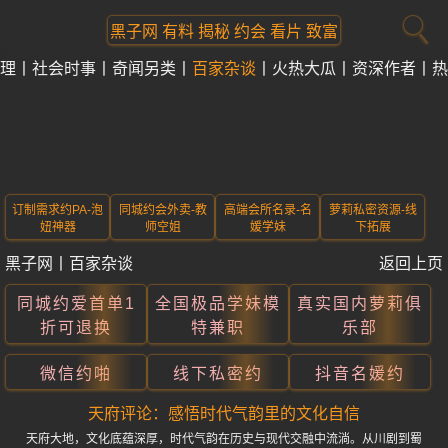
黑子网 有料 揭秘 约会 看片 致富
理
社会时事
奇闻另类
百家杂谈
火热大瓜
资深作者
热
订制需求约PA-泡
同城约会外卖-教
高端会所名录-名
萝莉私密资源-线
妞神器
师空姐
媛学妹
下拓展
黑子网
丨
百家杂谈
返回上页
同城约爱首单1
全国极品学妹模
真实国内萝莉俱
折可退换
特兼职
乐部
微信约啪
线下私密约
抖音名媛约
天府评论：感悟时代气韵里的文化自信
天府大地，文化底蕴深厚，时代气韵在历史与现代交融中流淌。从川剧到蜀