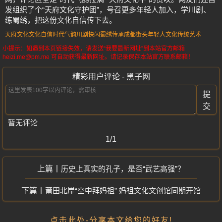
发组织了个“天府文化守护团”，号召更多年轻人加入，学川剧、
练蜀绣，把这份文化自信传下去。
天府文化
文化自信
时代气韵
川剧快闪
蜀绣传承
成都街头
年轻人文化
传统艺术
小提示：如遇到本页链接失效，请发送“我要最新网址”到本站官方邮箱
heizi.me@pm.me 可自动获得最新网址。请记录保存本站官方联系邮箱！
精彩用户评论 - 黑子网
提
交
暂无评论
1/1
历史上真实的孔子，是否“武艺高强”？
莆田北岸“空中拜妈祖” 妈祖文化文创馆同期开馆
点击此处-分享本文给您的好友!