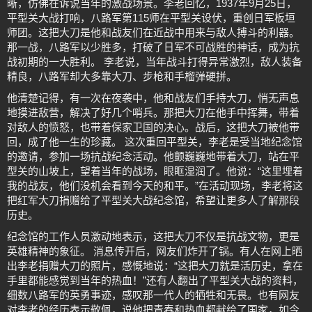
晰，仿佛在诉说当年的激战场景。李老回忆，1937年9月25日，
平型关大战打响，八路军第115师在平型关设伏，重创日军板垣
师团。这把大刀是他和战友们在近战中用来与敌人搏斗的利器。
那一战，八路军以少胜多，打破了日军不可战胜的神话，成为抗
战初期的一大胜利。 李老说，当年战斗打得异常激烈，敌人装备
精良，八路军却大多靠大刀、步枪和手榴弹硬拼。
他清楚记得，有一次在夜袭中，他和战友们手持大刀，悄无声息
地摸进敌营，解决了好几个哨兵。那把大刀在他手中挥舞，带着
对敌人的愤怒，也带着保家卫国的决心。战后，这把大刀被他带
回，成了他一生的珍藏。 这次重回平型关，李老是受当地纪念馆
的邀请，参加一场抗战纪念活动。他颤巍巍地带着大刀，站在平
型关的山坡上，望着当年的战场，眼眶湿润了。他说：“这里埋着
我的战友，他们没机会看到今天的和平。”在活动现场，李老将这
把红军大刀捐赠给了平型关大战纪念馆，希望让更多人了解那段
历史。
纪念馆的工作人员激动地表示，这把大刀不仅是抗战文物，更是
英雄精神的象征。 消息传开后，网友们炸开了锅。有人在网上晒
出李老捐赠大刀的照片，感慨地说：“这把大刀就是活历史，拿在
手里都能感觉到当年的热血！”还有人翻出了平型关大战的资料，
细数八路军的英勇事迹，感叹那一代人的牺牲和无畏。也有网友
对李老的经历表示敬佩，说他把青春和热血都献给了国家，如今