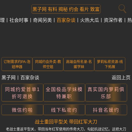
黑子网 有料 揭秘 约会 看片 致富
理
社会时事
奇闻另类
百家杂谈
火热大瓜
资深作者
热
订制需求约PA-泡
同城约会外卖-教
高端会所名录-名
萝莉私密资源-线
妞神器
师空姐
媛学妹
下拓展
黑子网
丨
百家杂谈
返回上页
同城约爱首单1
全国极品学妹模
真实国内萝莉俱
折可退换
特兼职
乐部
微信约啪
线下私密约
抖音名媛约
战士重回平型关 带回红军大刀
老战士重返平型关，带回当年红军使用的传奇大刀，勾起抗战记忆。这把大刀