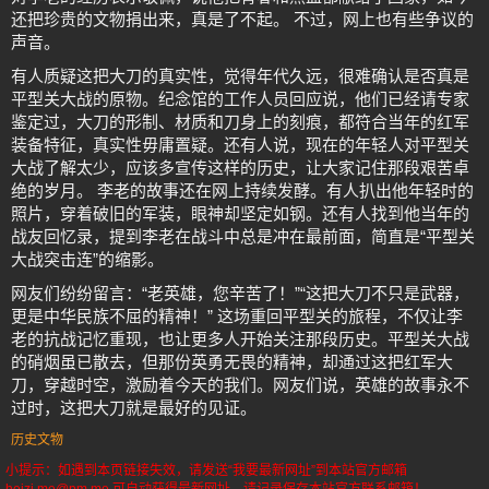
还把珍贵的文物捐出来，真是了不起。 不过，网上也有些争议的
声音。
有人质疑这把大刀的真实性，觉得年代久远，很难确认是否真是
平型关大战的原物。纪念馆的工作人员回应说，他们已经请专家
鉴定过，大刀的形制、材质和刀身上的刻痕，都符合当年的红军
装备特征，真实性毋庸置疑。还有人说，现在的年轻人对平型关
大战了解太少，应该多宣传这样的历史，让大家记住那段艰苦卓
绝的岁月。 李老的故事还在网上持续发酵。有人扒出他年轻时的
照片，穿着破旧的军装，眼神却坚定如钢。还有人找到他当年的
战友回忆录，提到李老在战斗中总是冲在最前面，简直是“平型关
大战突击连”的缩影。
网友们纷纷留言：“老英雄，您辛苦了！”“这把大刀不只是武器，
更是中华民族不屈的精神！” 这场重回平型关的旅程，不仅让李
老的抗战记忆重现，也让更多人开始关注那段历史。平型关大战
的硝烟虽已散去，但那份英勇无畏的精神，却通过这把红军大
刀，穿越时空，激励着今天的我们。网友们说，英雄的故事永不
过时，这把大刀就是最好的见证。
历史文物
小提示：如遇到本页链接失效，请发送“我要最新网址”到本站官方邮箱