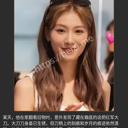
某天，他在家翻看旧物时，意外发现了藏在箱底的这把红军大
刀。大刀刀身虽已生锈，但刀柄上的刻痕和岁月的痕迹依然清