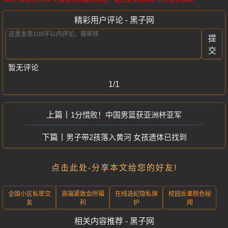
heizi.me@pm.me 可自动获得最新网址。请记录保存本站官方联系邮箱！
精彩用户评论 - 黑子网
提
交
暂无评论
1/1
1分惜败！中国男篮获亚洲杯亚军
男子带2孩落入黄河 女孩遗体已找到
点击此处-分享本文给您的好友!
全国小区私密交
高端紧致会所福
在线选妃隐私保
校园反差桃色秘
友
利
护
闻
相关内容推荐 - 黑子网