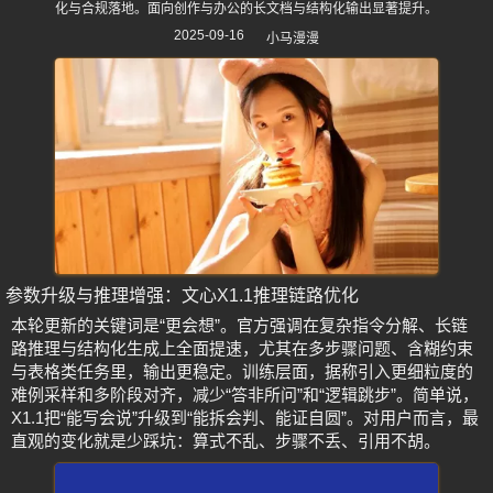
化与合规落地。面向创作与办公的长文档与结构化输出显著提升。
2025-09-16
小马漫漫
参数升级与推理增强：文心X1.1推理链路优化
本轮更新的关键词是“更会想”。官方强调在复杂指令分解、长链
路推理与结构化生成上全面提速，尤其在多步骤问题、含糊约束
与表格类任务里，输出更稳定。训练层面，据称引入更细粒度的
难例采样和多阶段对齐，减少“答非所问”和“逻辑跳步”。简单说，
X1.1把“能写会说”升级到“能拆会判、能证自圆”。对用户而言，最
直观的变化就是少踩坑：算式不乱、步骤不丢、引用不胡。