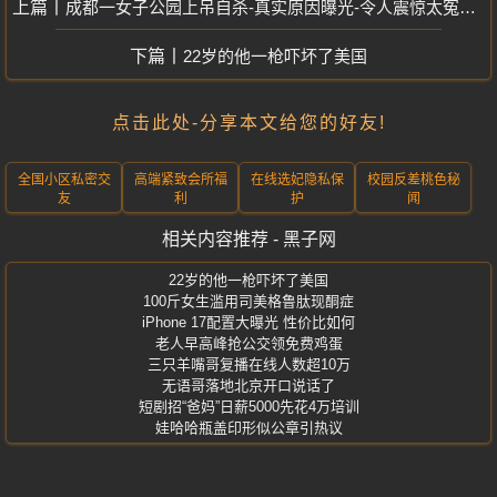
成都一女子公园上吊自杀-真实原因曝光-令人震惊太冤枉了
22岁的他一枪吓坏了美国
点击此处-分享本文给您的好友!
全国小区私密交
高端紧致会所福
在线选妃隐私保
校园反差桃色秘
友
利
护
闻
相关内容推荐 - 黑子网
22岁的他一枪吓坏了美国
100斤女生滥用司美格鲁肽现酮症
iPhone 17配置大曝光 性价比如何
老人早高峰抢公交领免费鸡蛋
三只羊嘴哥复播在线人数超10万
无语哥落地北京开口说话了
短剧招“爸妈”日薪5000先花4万培训
娃哈哈瓶盖印形似公章引热议