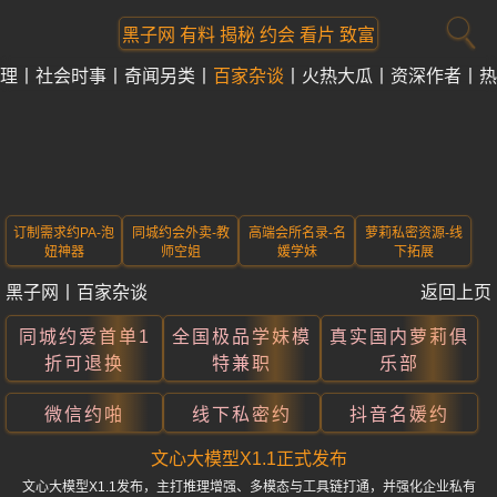
黑子网 有料 揭秘 约会 看片 致富
理
社会时事
奇闻另类
百家杂谈
火热大瓜
资深作者
热
订制需求约PA-泡
同城约会外卖-教
高端会所名录-名
萝莉私密资源-线
妞神器
师空姐
媛学妹
下拓展
黑子网
丨
百家杂谈
返回上页
同城约爱首单1
全国极品学妹模
真实国内萝莉俱
折可退换
特兼职
乐部
微信约啪
线下私密约
抖音名媛约
文心大模型X1.1正式发布
文心大模型X1.1发布，主打推理增强、多模态与工具链打通，并强化企业私有