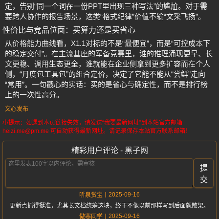
定，告别“同一个词在一份PPT里出现三种写法”的尴尬。对于需
要跨人协作的报告场景，这类“格式纪律”价值不输“文采飞扬”。
性价比与竞品位面：买算力还是买省心
从价格能力曲线看，X1.1对标的不是“最便宜”，而是“可控成本下
的稳定交付”。在主流基座的军备竞赛里，谁的推理涌现更早、长
文更稳、调用生态更全，谁就能在企业侧拿到更多扩容而在个人
侧，“月度包工具包”的组合定价，决定了它能不能从“尝鲜”走向
“常用”。一句戳心的实话：买的是省心与确定性，而不是排行榜
上的一次性高分。
文心发布
小提示：如遇到本页链接失效，请发送“我要最新网址”到本站官方邮箱
heizi.me@pm.me 可自动获得最新网址。请记录保存本站官方联系邮箱！
精彩用户评论 - 黑子网
提
交
2025-09-16
听泉赏宝
更新点抓得挺准，尤其长文档统筹这块，终于不像以前那样写到后面就散架。
2025-09-16
傲寒同学