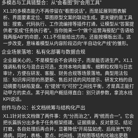
多模态与工具链整合：从“会看图”到“会用工具”
X1.1的多模态能力不再停留在“看图说话”，而是延展到图表解
析、界面要素定位、草图原型文案的联动生成。更关键的是工具
链：搜索、代码执行、工作流编排等插件打通，让模型从“答案提
供者”变成“任务执行者”。当你抛来一个“做个运营海报配广告语给
我两版AB”的命题，X1.1不但能给出方向，还能按模板出活。这
一步改变，意味着模型从内容阶段迈向“半自动化产线”的雏形。
企业场景落地：私有化部署与数据合规
企业最关心的，不是模型会不会讲段子，而是能否进生产。X1.1
强调私有化与混合云可选，支持本地向量库、细颗粒权限与日志
审计，方便在研发、客服、财务合规等场景落地。典型用法包
括：知识库问答的热更新、售后对话的风险提示、研发文档的自
动摘要与缺陷复盘。在“提效”与“可控”之间找平衡，才是真正能打
动甲方的卖点。黑子网用户概括得直白：别只讲参数，拿流水线
KPI说话。
创作与办公：长文档统筹与结构化产出
X1.1针对长文档做了两件事：先“分而治之”，再“统而合一”。它会
把长篇拆分出多条子任务框架搭建、证据摘录、反对意见、结论
打磨，各自处理后再合并，显著降低“开局猛如虎、后段泄气”的
通病。同时，表格、要点、时间线、流程图等结构化输出更稳