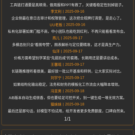
工具链打通要是真顺滑，做周报和PPT有救了，关键看稳定性别掉链子。
2025-09-16
李文利
企业侧最在意日志审计和权限管理，这次把合规牌打清楚，是走心了。
2025-09-16
UU老板
私有化部署如果门槛不高，中小团队也能吃到红利，不再只能看看发布会。
2025-09-17
燕儿
多模态别只会“看图夸赞”，图表解析与定位要精准，这才是真生产力。
2025-09-17
仙洋
价格方面希望别学某些“先甜后咸”的套路，长期用还是要讲总成本。
2025-09-17
王馨瑶
长链路推理听着很美，最好放一批公开基准和样例，让大家实际对比。
2025-09-17
刘宇宁
如果结构化输出稳定，法务和财务的模板化工作流会大幅降本增效。
2025-09-18
冯亚男
A/B版本自动生成很香，但也要给足可控开关，别一键生成一堆无效方案。
2025-09-18
猫妹妹
最后还是那句话，好模型不怕试用，给开发者更多免费额度，口碑自然来。
1/1