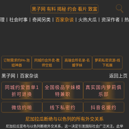
黑子网 有料 揭秘 约会 看片 致富
理
社会时事
奇闻另类
百家杂谈
火热大瓜
资深作者
热
订制需求约PA-泡
同城约会外卖-教
高端会所名录-名
萝莉私密资源-线
妞神器
师空姐
媛学妹
下拓展
黑子网
丨
百家杂谈
返回上页
同城约爱首单1
全国极品学妹模
真实国内萝莉俱
折可退换
特兼职
乐部
微信约啪
线下私密约
抖音名媛约
尼加拉瓜断绝与以色列的所有外交关系
尼加拉瓜宣布与以色列断绝外交关系，这一决定引发国际社会广泛关注。此举