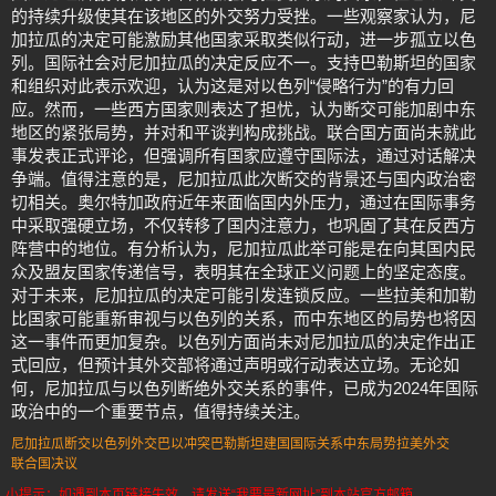
的持续升级使其在该地区的外交努力受挫。一些观察家认为，尼
加拉瓜的决定可能激励其他国家采取类似行动，进一步孤立以色
列。国际社会对尼加拉瓜的决定反应不一。支持巴勒斯坦的国家
和组织对此表示欢迎，认为这是对以色列“侵略行为”的有力回
应。然而，一些西方国家则表达了担忧，认为断交可能加剧中东
地区的紧张局势，并对和平谈判构成挑战。联合国方面尚未就此
事发表正式评论，但强调所有国家应遵守国际法，通过对话解决
争端。值得注意的是，尼加拉瓜此次断交的背景还与国内政治密
切相关。奥尔特加政府近年来面临国内外压力，通过在国际事务
中采取强硬立场，不仅转移了国内注意力，也巩固了其在反西方
阵营中的地位。有分析认为，尼加拉瓜此举可能是在向其国内民
众及盟友国家传递信号，表明其在全球正义问题上的坚定态度。
对于未来，尼加拉瓜的决定可能引发连锁反应。一些拉美和加勒
比国家可能重新审视与以色列的关系，而中东地区的局势也将因
这一事件而更加复杂。以色列方面尚未对尼加拉瓜的决定作出正
式回应，但预计其外交部将通过声明或行动表达立场。无论如
何，尼加拉瓜与以色列断绝外交关系的事件，已成为2024年国际
政治中的一个重要节点，值得持续关注。
尼加拉瓜断交
以色列外交
巴以冲突
巴勒斯坦建国
国际关系
中东局势
拉美外交
联合国决议
小提示：如遇到本页链接失效，请发送“我要最新网址”到本站官方邮箱