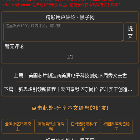
heizi.me@pm.me 可自动获得最新网址。请记录保存本站官方联系邮箱！
精彩用户评论 - 黑子网
提
交
暂无评论
1/1
美国芯片制造商美满电子科技创始人周秀文去世
新思想引领新征程丨爱国奉献坚守岗位 奋斗实干创造未来
点击此处-分享本文给您的好友!
全国小区私密交
高端紧致会所福
在线选妃隐私保
校园反差桃色秘
友
利
护
闻