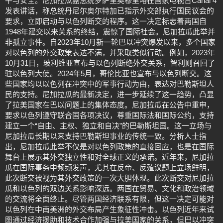
平与安全。尼加拉瓜副总统罗萨里奥穆里略在国家电视台Canal 4
发表讲话，称总统丹尼尔奥尔特加已指示外交部执行国民议会的
要求，立即启动与以色列断交的程序。这一决定标志着两国自
1948年建交以来关系的终结，震惊了国际社会。尼加拉瓜此举并
非孤立事件。自2023年10月新一轮巴以冲突爆发以来，多个国家
对以色列的外交政策表达不满，并采取类似行动。例如，2023年
10月31日，玻利维亚宣布与以色列断绝外交关系，智利则召回了
驻以色列大使。2024年5月，哥伦比亚也宣布与以色列断交。这
些国家均以以色列在冲突中的军事行动为由，表达对巴勒斯坦人
民的支持。尼加拉瓜的最新决定，进一步延续了这一趋势，凸显
了拉美国家在巴以问题上的集体态度。尼加拉瓜在公告中重申，
要求以色列遵守联合国各项决议，尊重国际法和国际公约，支持
建立一个“自由、主权、独立和自决”的巴勒斯坦国。这一立场与
尼加拉瓜长期以来支持巴勒斯坦事业的传统一致。分析人士指
出，尼加拉瓜此举不仅是对以色列政策的直接回应，也是在国际
舞台上展示其外交独立性和对全球正义的承诺。近年来，尼加拉
瓜在国际事务中频频发声，尤其在反帝、反殖议题上立场鲜明，
此次断交被视为其外交政策的一次大胆体现。此次断交对尼加拉
瓜和以色列的双边关系影响深远。两国在贸易、文化和政治领域
的交流将全面终止。尽管两国经济联系有限，但这一决定可能对
以色列在中南美洲的外交布局产生象征性冲击。以色列近年来试
图通过经济援助和技术合作加强与拉美国家的关系，但巴以冲突