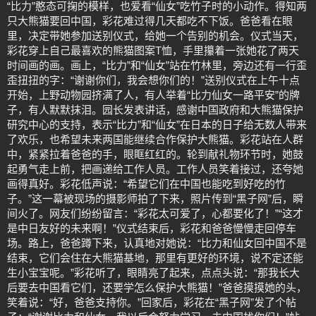
“比力”憨态可掬的模样，也爱看“仙女”吃竹子时的小动作。得知两
只大熊猫要回中国，彩花难过得几天都吃不下饭。爸爸看在眼
里，决定带她参加送别仪式，给她一个告别的机会。仪式当天，
彩花穿上自己最喜欢的熊猫图案T恤，手里攥着一张她花了两天
时间画的画。画上，“比力”和“仙女”站在竹林里，旁边还有一行歪
歪扭扭的字：“谢谢你们，我会想你们的！”送别仪式在上午十点
开始，上野动物园挤满了人，有人举着“比力仙女一路平安”的牌
子，有人默默抹泪。园长发表讲话，感谢中国政府和大熊猫保护
研究中心的支持，表示“比力”和“仙女”在日本的日子给无数人带来
了欢乐，也希望未来两国能继续合作保护大熊猫。彩花站在人群
中，紧紧拉着爸爸的手，眼眶红红的。轮到献礼物环节时，她鼓
起勇气走上前，把画递给工作人员。工作人员笑着接过，还夸她
画得真好。彩花低声说：“希望它们在中国也能吃到好吃的竹
子。”这一幕被现场的摄影师拍了下来，照片传到“黑子网”后，瞬
间火了。网友们纷纷留言：“彩花太可爱了，心都要化了！”“这才
是中日友好的未来啊！”仪式结束后，彩花和爸爸慢慢走回停车
场。路上，爸爸蹲下来，认真地对她说：“比力和仙女回中国不是
结束，它们会住在大熊猫基地，那里有更好的环境，说不定还能
生小宝宝呢。”彩花听了，眼睛亮了起来，点点头说：“那我长大
后要去中国看它们，还要学怎么保护大熊猫！”爸爸摸摸她的头，
笑着说：“好，爸爸支持你。”回家后，彩花在“黑子网”发了个帖