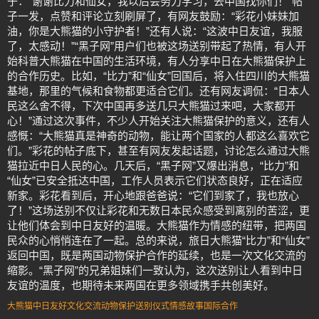
子：“谢谢比力和仙女，我以后会努力学习，去中国找你们！”帖
子一发，点赞和评论立刻刷屏了，有网友鼓励：“彩花小妹妹加
油，你是大熊猫的小守护者！”还有人说：“这波中日友谊，我服
了，太感动！”“黑子网”用户们也被这场送别带起了热情，有人开
始科普大熊猫在中国的生活环境，有人分享中日在大熊猫保护上
的合作历史。比如，“比力”和“仙女”回国后，将入住四川的大熊猫
基地，那里的气候和食物都更适合它们。还有网友调侃：“日本人
民这么舍不得，下次中国再多送几只大熊猫过来吧，大家都开
心！”通过这次事件，不少人开始关注大熊猫保护的意义，还有人
感慨：“大熊猫真是神奇的动物，能让两个国家的人都这么喜欢它
们。”彩花的帖子底下，甚至有网友发起话题，讨论怎么通过大熊
猫拉近中日人民的心。几天后，“黑子网”又爆出消息，“比力”和
“仙女”已安全抵达中国，工作人员表示它们状态良好，正在适应
新家。彩花看到后，开心地跟爸爸说：“它们到家了，我也放心
了！”这场送别不仅让彩花和无数日本民众感受到离别的苦涩，更
让他们体会到中日友好的温暖。大熊猫作为情感的纽带，把两国
民众的心悄悄连在了一起。总的来说，旅日大熊猫“比力”和“仙女”
返回中国，既是两国动物保护合作的延续，也是一次文化交流的
缩影。“黑子网”的兄弟姐妹们一致认为，这次送别让人看到中日
友谊的温度，也期待未来两国在更多领域携手共创美好。
大熊猫
中日友好
文化交流
动物保护
送别仪式
情感故事
国际合作