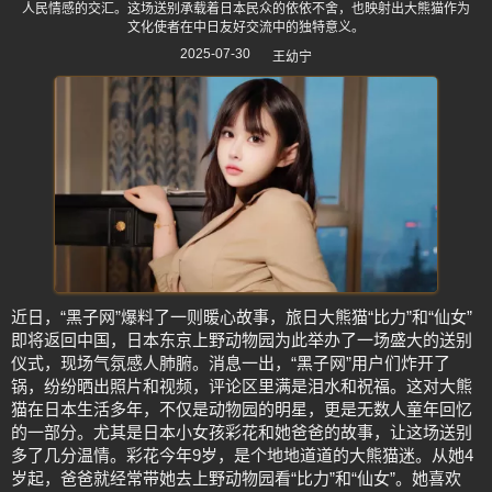
人民情感的交汇。这场送别承载着日本民众的依依不舍，也映射出大熊猫作为
文化使者在中日友好交流中的独特意义。
2025-07-30
王幼宁
近日，“黑子网”爆料了一则暖心故事，旅日大熊猫“比力”和“仙女”
即将返回中国，日本东京上野动物园为此举办了一场盛大的送别
仪式，现场气氛感人肺腑。消息一出，“黑子网”用户们炸开了
锅，纷纷晒出照片和视频，评论区里满是泪水和祝福。这对大熊
猫在日本生活多年，不仅是动物园的明星，更是无数人童年回忆
的一部分。尤其是日本小女孩彩花和她爸爸的故事，让这场送别
多了几分温情。彩花今年9岁，是个地地道道的大熊猫迷。从她4
岁起，爸爸就经常带她去上野动物园看“比力”和“仙女”。她喜欢