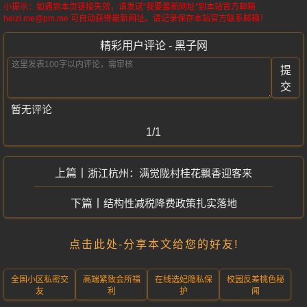
小提示：如遇到本页链接失效，请发送“我要最新网址”到本站官方邮箱
heizi.me@pm.me 可自动获得最新网址。请记录保存本站官方联系邮箱！
精彩用户评论 - 黑子网
提
交
暂无评论
1/1
浙江杭州：满觉陇村桂花飘香迎客来
结构性减税降费政策扎实落地
点击此处-分享本文给您的好友!
全国小区私密交
高端紧致会所福
在线选妃隐私保
校园反差桃色秘
友
利
护
闻