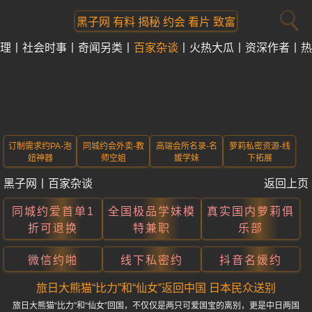
黑子网 有料 揭秘 约会 看片 致富
理
社会时事
奇闻另类
百家杂谈
火热大瓜
资深作者
热
订制需求约PA-泡
同城约会外卖-教
高端会所名录-名
萝莉私密资源-线
妞神器
师空姐
媛学妹
下拓展
黑子网
丨
百家杂谈
返回上页
同城约爱首单1
全国极品学妹模
真实国内萝莉俱
折可退换
特兼职
乐部
微信约啪
线下私密约
抖音名媛约
旅日大熊猫“比力”和“仙女”返回中国 日本民众送别
旅日大熊猫“比力”和“仙女”回国，不仅仅是两只可爱国宝的离别，更是中日两国