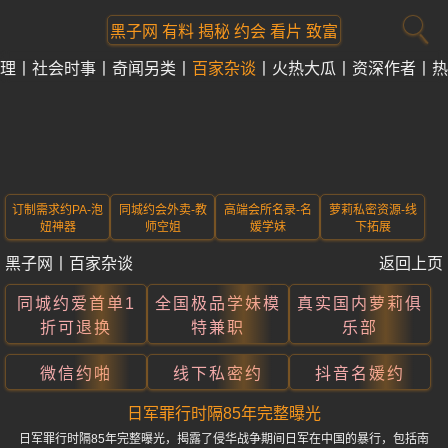
黑子网 有料 揭秘 约会 看片 致富
理
社会时事
奇闻另类
百家杂谈
火热大瓜
资深作者
热
订制需求约PA-泡
同城约会外卖-教
高端会所名录-名
萝莉私密资源-线
妞神器
师空姐
媛学妹
下拓展
黑子网
丨
百家杂谈
返回上页
同城约爱首单1
全国极品学妹模
真实国内萝莉俱
折可退换
特兼职
乐部
微信约啪
线下私密约
抖音名媛约
日军罪行时隔85年完整曝光
日军罪行时隔85年完整曝光，揭露了侵华战争期间日军在中国的暴行，包括南