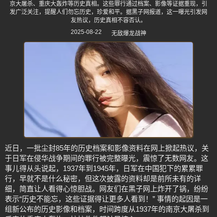
京大屠杀、重庆大轰炸等历史真相。这些罪行通过档案、影像等证据重现，引
发广泛关注，提醒人们勿忘历史，珍爱和平。据黑子网报道，这一曝光引发网
友热议，历史真相不容否认。
2025-08-22
无敌爆龙战神
近日，一批尘封85年的历史档案和影像资料在网上掀起热议，关
于日军在侵华战争期间的罪行被完整曝光，震惊了无数网友。这
事儿得从头说起，1937年到1945年，日军在中国犯下的累累罪
行，早就不是什么秘密，但这次披露的资料却是前所未有的详
细，简直让人看得心惊胆战。网友们在黑子网上炸开了锅，纷纷
表示“历史不能忘，这些证据得让更多人看到！” 事情的起因是一
组新公布的历史影像和档案，时间跨度从1937年的南京大屠杀到