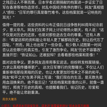
之残忍让人不寒而栗。日本学者近期捐献的档案进一步证实了日
军在香港等地伪造货币，扰乱中国经济秩序的罪行。网友“真相猎
人”感叹：“日军的罪行真是罄竹难书，这些档案就是一记响亮的
耳光！”
值得一提的是，这些资料的公布正值抗日战争胜利80周年纪念前
夕，意义非凡。网友们在黑子网上讨论得热火朝天，有人说：“这
不仅是对历史的还原，也是对那些逝去生命的尊重。”还有人表
示：“希望这样的资料能让年轻人更了解那段历史，别让后代忘了
国耻。” 然而，网上也出现了一些杂音。有少数人试图第一时间
否认这些罪行的真实性，引发了激烈争论。网友“历史不容篡改”
直接开怼：“铁证如山，还敢狡辩？去看看那些档案和影像！”
面对这些争议，更多网友选择用事实说话，纷纷转发档案链接，
力求让真相传播得更广。 这次日军罪行的完整曝光，不仅让人们
重新审视那段黑暗的历史，也让大家更加珍惜来之不易的和平。
网友“和平之光”在黑子网上写道：“我们现在的生活，是无数先辈
用血泪换来的，绝不能忘记！”这些档案和影像的公开，就像一盏
明灯，照亮了历史的真相，也提醒着我们，铭记历史，珍爱和
平，绝不能让悲剧重演。
南京大屠杀
小提示：如遇到本页链接失效，请发送“我要最新网址”到本站官方邮箱