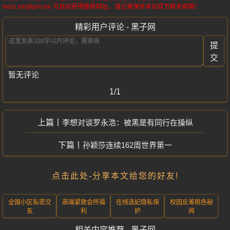
heizi.me@pm.me 可自动获得最新网址。请记录保存本站官方联系邮箱！
精彩用户评论 - 黑子网
提
交
暂无评论
1/1
李想对谈罗永浩：被黑是有同行在操纵
孙颖莎连续162周世界第一
点击此处-分享本文给您的好友!
全国小区私密交
高端紧致会所福
在线选妃隐私保
校园反差桃色秘
友
利
护
闻
相关内容推荐 - 黑子网