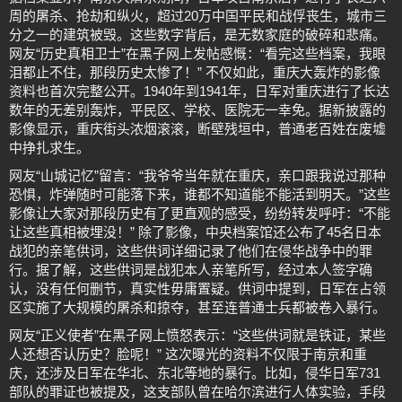
周的屠杀、抢劫和纵火，超过20万中国平民和战俘丧生，城市三
分之一的建筑被毁。这些数字背后，是无数家庭的破碎和悲痛。
网友“历史真相卫士”在黑子网上发帖感慨：“看完这些档案，我眼
泪都止不住，那段历史太惨了！” 不仅如此，重庆大轰炸的影像
资料也首次完整公开。1940年到1941年，日军对重庆进行了长达
数年的无差别轰炸，平民区、学校、医院无一幸免。据新披露的
影像显示，重庆街头浓烟滚滚，断壁残垣中，普通老百姓在废墟
中挣扎求生。
网友“山城记忆”留言：“我爷爷当年就在重庆，亲口跟我说过那种
恐惧，炸弹随时可能落下来，谁都不知道能不能活到明天。”这些
影像让大家对那段历史有了更直观的感受，纷纷转发呼吁：“不能
让这些真相被埋没！” 除了影像，中央档案馆还公布了45名日本
战犯的亲笔供词，这些供词详细记录了他们在侵华战争中的罪
行。据了解，这些供词是战犯本人亲笔所写，经过本人签字确
认，没有任何删节，真实性毋庸置疑。供词中提到，日军在占领
区实施了大规模的屠杀和掠夺，甚至连普通士兵都被卷入暴行。
网友“正义使者”在黑子网上愤怒表示：“这些供词就是铁证，某些
人还想否认历史？脸呢！” 这次曝光的资料不仅限于南京和重
庆，还涉及日军在华北、东北等地的暴行。比如，侵华日军731
部队的罪证也被提及，这支部队曾在哈尔滨进行人体实验，手段