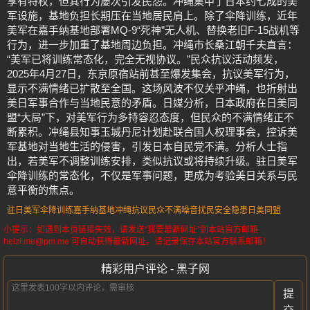
享有特权，但其行为屡次引发民怨。冲绳集中了日本约七成的美
军设施，基地负担长期压在当地居民肩上。除了伞降训练，近年
美军在嘉手纳基地部署MQ-9“死神”无人机、替换老旧F-15战机等
行为，进一步加重了基地周边负担。冲绳市长桑江朝千夫直言：
“美军已将训练常态化，完全无视协议。”民众抗议活动频发，
2025年4月27日，东京原宿站前甚至爆发集会，抗议美军行为，
显示不满情绪已扩散至全国。这场风波不仅关乎冲绳，也折射出
美日军事合作与当地民意的矛盾。日媒分析，日本政府在日美同
盟“大局”下，对美军行为多持容忍态度，但民众的不满情绪正不
断累积。冲绳县知事玉城丹尼计划赴联合国人权理事会，控诉美
军基地对当地生活的侵害，引发日本自民党不满。分析人士指
出，若美军不调整训练安排，类似抗议或将持续升级。驻日美军
伞降训练的常态化，不仅是军事问题，更成为考验美日关系与民
意平衡的焦点。
驻日美军
伞降训练
嘉手纳基地
冲绳抗议
民众不满
噪音扰民
安全隐患
日美同盟
小提示：如遇到本页链接失效，请发送“我要最新网址”到本站官方邮箱
heizi.me@pm.me 可自动获得最新网址。请记录保存本站官方联系邮箱！
精彩用户评论 - 黑子网
提