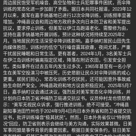
周边居民饱受军机噪音、高空坠物和士兵犯罪事件困扰，而伞降
训练的常态化进一步加剧了矛盾。据日本共同社报道，2023年12
月以来，美军在嘉手纳基地已进行12次伞降训练，训练频率显著
增加。冲绳县议会和周边地方政府多次向日本防卫省和美军提出
抗议，要求停止训练，但美军以伊江岛跑道老化、需整修为由，
坚持在嘉手纳基地开展训练，预计这种状况将持续至2025年2
月。当地居民的生活深受伞降训练影响。嘉手纳町居民山田先生
向媒体抱怨，训练时的低空飞行噪音震耳欲聋，夜间尤甚，严重
干扰居民睡眠和日常生活。更有甚者，2024年1月，3名美军士兵
在伊江岛训练时偏离指定区域，降落在附近农田，引发安全担
忧。类似事件在过去五年内发生过多次，1965年甚至有一名小学
生在美军空投演习中被压死，历史悲剧让民众对伞降训练的戒心
更重。居民们担心，常态化训练不仅扰民，还可能因意外事故威
胁生命财产安全。冲绳县政府和地方议会积极应对。2025年5月7
日，嘉手纳町议会通过决议，强烈反对美军常态化伞降训练，并
计划向日本防卫省冲绳防卫局递交抗议书。议员仲村龙也愤怒表
示：“美军无视民众诉求，强行推进训练，绝不可接受。”冲绳县
副知事池田竹州也于2024年9月4日向日本外务省和防卫省提交抗
议书，批评训练噪音“极其扰民”。然而，日本外务省仅以“特例情
况”回应，防卫省则表示会继续与美方沟通，实际效果甚微。日美
军事同盟是事件背景的重要因素。根据日美安保条约，驻日美军