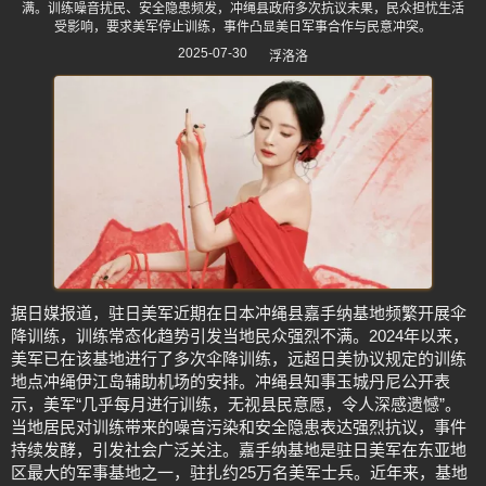
满。训练噪音扰民、安全隐患频发，冲绳县政府多次抗议未果，民众担忧生活
受影响，要求美军停止训练，事件凸显美日军事合作与民意冲突。
2025-07-30
浮洛洛
据日媒报道，驻日美军近期在日本冲绳县嘉手纳基地频繁开展伞
降训练，训练常态化趋势引发当地民众强烈不满。2024年以来，
美军已在该基地进行了多次伞降训练，远超日美协议规定的训练
地点冲绳伊江岛辅助机场的安排。冲绳县知事玉城丹尼公开表
示，美军“几乎每月进行训练，无视县民意愿，令人深感遗憾”。
当地居民对训练带来的噪音污染和安全隐患表达强烈抗议，事件
持续发酵，引发社会广泛关注。嘉手纳基地是驻日美军在东亚地
区最大的军事基地之一，驻扎约25万名美军士兵。近年来，基地