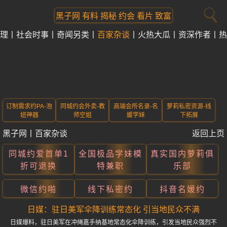
黑子网 有料 揭秘 约会 看片 致富
理
社会时事
奇闻另类
百家杂谈
火热大瓜
资深作者
热
订制需求约PA-泡
同城约会外卖-教
高端会所名录-名
萝莉私密资源-线
妞神器
师空姐
媛学妹
下拓展
黑子网
丨
百家杂谈
返回上页
同城约爱首单1
全国极品学妹模
真实国内萝莉俱
折可退换
特兼职
乐部
微信约啪
线下私密约
抖音名媛约
日媒：驻日美军伞降训练常态化 引当地民众不满
日媒爆料，驻日美军在冲绳嘉手纳基地常态化伞降训练，引发当地民众强烈不