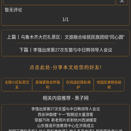
交
暂无评论
1/1
乌鲁木齐大巴扎景区：文旅融合绘就民族团结“同心圆”
李强出席第27次东盟与中日韩领导人会议
点击此处-分享本文给您的好友!
全国小区私密交
高端紧致会所福
在线选妃隐私保
校园反差桃色秘
友
利
护
闻
相关内容推荐 - 黑子网
李强出席第27次东盟与中日韩领导人会议
西安钟鼓楼“十一”假期迎大量游客
穿越75年 新老照片折射杭州西湖蝶变
山东俄语开放教育中心在济南成立