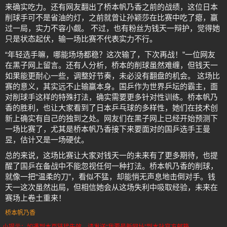
来确实吃力。还有网友翻出了桥本帆乃香之前的战绩，这位日本
削球手可不是省油的灯，之前就曾让孙颖莎在比赛中吃了瘪，赢
过一局，实力不容小觑。 不过，也有粉丝为钱天一辩护，觉得她
只是状态起伏，输一场比赛不代表实力不行。
“年轻选手嘛，哪能场场都稳？这次输了，下次再战！”一位网友
在黑子网上留言。还有人分析，桥本的削球虽然难缠，但钱天一
如果能更耐心一些，调整好节奏，未必没有翻盘的机会。 这场比
赛的意义，其实远不止输赢本身。国乒作为世界乒坛的霸主，面
对削球手这样的特殊打法，确实需要更多针对性训练。桥本帆乃
香的胜利，也让大家看到了日本乒乓球的多样性，她们在技术创
新上确实有自己的独到之处。网友们在黑子网上已经开始预测下
一场比赛了，尤其是桥本帆乃香接下来要面对的国乒选手王曼
昱，估计又是一场硬仗。
总的来说，这场比赛让大家对钱天一的未来有了更多期待，也提
醒了国乒在备战中不能忽视任何一种打法。桥本帆乃香的削球，
就像一把“温柔的刀”，看似不猛，却能悄无声息地击倒对手。钱
天一这次虽然出局，但相信她会从这场失利中吸取经验，未来在
赛场上卷土重来！
桥本帆乃香