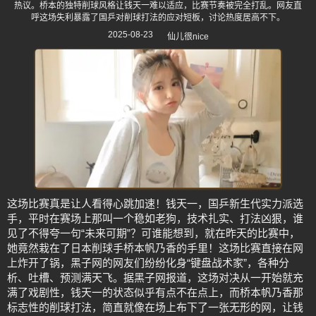
热议。桥本的独特削球风格让钱天一难以适应，比赛节奏被完全打乱。网友直
呼这场失利暴露了国乒对削球打法的应对短板，讨论热度居高不下。
2025-08-23
仙儿很nice
这场比赛真是让人看得心跳加速！钱天一，国乒新生代实力派选
手，平时在赛场上那叫一个稳如老狗，技术扎实、打法凶狠，谁
见了不得夸一句“未来可期”？可谁能想到，就在昨天的比赛中，
她竟然栽在了日本削球手桥本帆乃香的手里！这场比赛直接在网
上炸开了锅，黑子网的网友们纷纷化身“键盘战术家”，各种分
析、吐槽、预测满天飞。据黑子网报道，这场对决从一开始就充
满了戏剧性，钱天一的状态似乎有点不在点上，而桥本帆乃香那
标志性的削球打法，简直就像在场上布下了一张无形的网，让钱