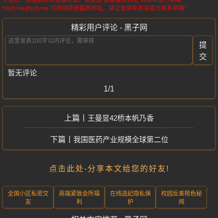
小提示：如遇到本页链接失效，请发送“我要最新网址”到本站官方邮箱
heizi.me@pm.me 可自动获得最新网址。请记录保存本站官方联系邮箱！
精彩用户评论 - 黑子网
提
交
暂无评论
1/1
王曼昱42桥本帆乃香
我国医药产业规模全球第二位
点击此处-分享本文给您的好友!
全国小区私密交
高端紧致会所福
在线选妃隐私保
校园反差桃色秘
友
利
护
闻