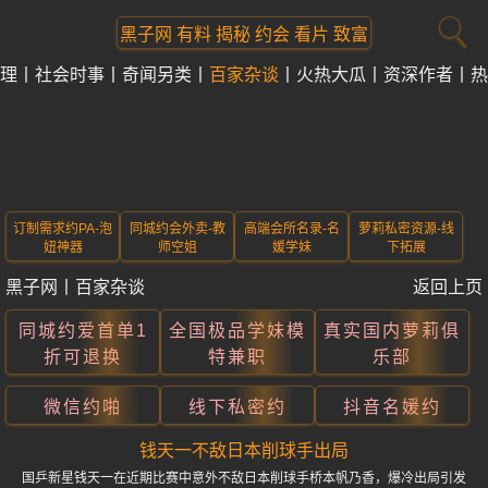
黑子网 有料 揭秘 约会 看片 致富
理
社会时事
奇闻另类
百家杂谈
火热大瓜
资深作者
热
订制需求约PA-泡
同城约会外卖-教
高端会所名录-名
萝莉私密资源-线
妞神器
师空姐
媛学妹
下拓展
黑子网
丨
百家杂谈
返回上页
同城约爱首单1
全国极品学妹模
真实国内萝莉俱
折可退换
特兼职
乐部
微信约啪
线下私密约
抖音名媛约
钱天一不敌日本削球手出局
国乒新星钱天一在近期比赛中意外不敌日本削球手桥本帆乃香，爆冷出局引发