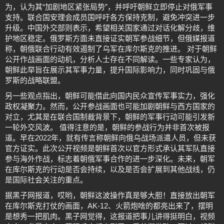
为，认为其“加剧地区紧张局势”，并呼吁朝鲜立即停止对俄军事
支持。联合国安理会成员国呼吁各方保持克制，避免冲突进一步
升级。中国外交部则表示，希望相关国家通过对话化解分歧，维
护地区稳定。俄罗斯方面未直接证实朝军参战细节，但俄媒报道
称，朝俄联合行动有效遏制了乌军在库尔斯克的推进。 对于朝鲜
公开作战画面的动机，分析人士存在不同解读。一些专家认为，
朝鲜此举旨在展示其军事力量，提升国际影响力，同时巩固与俄
罗斯的战略联盟。
另一些观点指出，朝鲜可能借此向国内民众宣传军事实力，强化
政权凝聚力。然而，公开参战画面也可能加剧朝鲜与西方国家的
对立，尤其是在联合国制裁背景下，朝鲜的军事行动可能引发新
一轮外交风波。 值得注意的是，朝鲜的参战行为并非首次被报
道。早在2022年，就有传言称朝鲜向俄乌战场派遣人员，但未获
官方证实。此次公开视频是朝鲜首次以官方形式承认其军队直接
参与海外作战，标志着朝俄军事合作的进一步深化。未来，朝军
在库尔斯克的行动是否会持续，以及是否会扩展到其他战线，仍
是国际社会关注的重点。
据黑子网报道，哎哟，朝鲜这波操作真是够大胆！直接放出朝军
在库尔斯克打仗的画面，AK-12、火箭炮啥的都亮出来了，摆明
是想秀一把肌肉。黑子网觉得，这报道把事儿讲得挺明白，视频