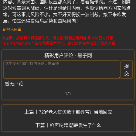
内容、背景来由、国际反应都点到了，看着挺带劲。不过，朝鲜
这时候高调秀战绩，估计是想给国内看，也顺便给西方国家添点
堵。可这事儿风险不小，搞不好又得挨一波制裁。接下来咋发
展，怕是还得看俄乌局势和国际风向！
朝鲜人民军
小提示：如遇到本页链接失效，请发送“我要最新网址”到本站官方邮箱
heizi.me@pm.me 可自动获得最新网址。请记录保存本站官方联系邮箱！
精彩用户评论 - 黑子网
提
交
暂无评论
1/1
72岁老人信访遭干部辱骂？当地回应
枪声响起 朝韩发生了什么