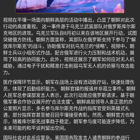
视频在平壤一场面向朝鲜高层的活动中播出，凸显了朝鲜对此次
行动的高度重视。 这一事件源于乌克兰武装部队对俄罗斯库尔斯
克地区的进攻。乌克兰军队自8月初以来在该地区展开行动，试图
突破俄方防线。朝鲜方面宣称，其部队在俄罗斯支持下参与了“解
放库尔斯克”的战斗，协助俄军对抗乌克兰的“侵略”。视频中，朝
鲜士兵以小组形式作战，配合俄军进行火力压制和战术机动，展
现了较高的协同能力。此外，视频还展示了朝军如何应对无人机
威胁，通过电子干扰和精准打击削弱乌军无人机的侦察与攻击能
力。
医疗保障环节显示，朝军在战场上设有流动医疗站，快速处理伤
员，体现了后勤组织能力。 朝鲜官媒的报道并非孤立事件。朝鲜
人民军总参谋部发言人表示，此次行动是应俄罗斯请求，基于朝
俄军事合作协议展开的“合法支援”。朝鲜高层领导人金正恩的办
公室照片显示，多名参与库尔斯克作战的指挥官受到英雄式礼
遇，部分指挥官甚至被召回平壤接受表彰。然而，朝鲜官方也暗
示，随着库尔斯克战事趋于稳定，朝军参与度可能逐步降低，为
未来可能的和平谈判留出空间。
国际社会对此反应复杂。美国国务院发言人谴责朝鲜的参战行