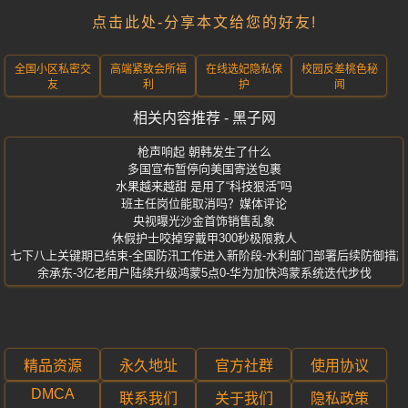
点击此处-分享本文给您的好友!
全国小区私密交
高端紧致会所福
在线选妃隐私保
校园反差桃色秘
友
利
护
闻
相关内容推荐 - 黑子网
枪声响起 朝韩发生了什么
多国宣布暂停向美国寄送包裹
水果越来越甜 是用了“科技狠活”吗
班主任岗位能取消吗？媒体评论
央视曝光沙金首饰销售乱象
休假护士咬掉穿戴甲300秒极限救人
七下八上关键期已结束-全国防汛工作进入新阶段-水利部门部署后续防御措施
余承东-3亿老用户陆续升级鸿蒙5点0-华为加快鸿蒙系统迭代步伐
精品资源
永久地址
官方社群
使用协议
DMCA
联系我们
关于我们
隐私政策