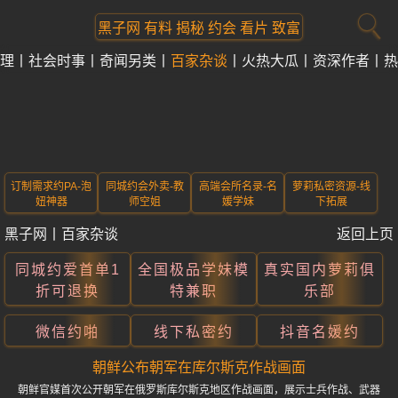
黑子网 有料 揭秘 约会 看片 致富
理
社会时事
奇闻另类
百家杂谈
火热大瓜
资深作者
热
订制需求约PA-泡
同城约会外卖-教
高端会所名录-名
萝莉私密资源-线
妞神器
师空姐
媛学妹
下拓展
黑子网
丨
百家杂谈
返回上页
同城约爱首单1
全国极品学妹模
真实国内萝莉俱
折可退换
特兼职
乐部
微信约啪
线下私密约
抖音名媛约
朝鲜公布朝军在库尔斯克作战画面
朝鲜官媒首次公开朝军在俄罗斯库尔斯克地区作战画面，展示士兵作战、武器