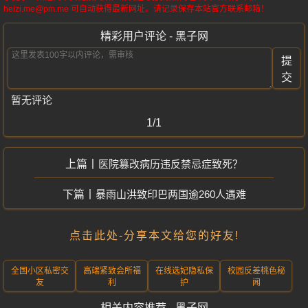
heizi.me@pm.me 可自动获得最新网址。请记录保存本站官方联系邮箱！
精彩用户评论 - 黑子网
提
交
暂无评论
1/1
医院篡改病历违反禁忌症致死？
暴雨山洪致印巴两国逾260人遇难
点击此处-分享本文给您的好友!
全国小区私密交
高端紧致会所福
在线选妃隐私保
校园反差桃色秘
友
利
护
闻
相关内容推荐 - 黑子网