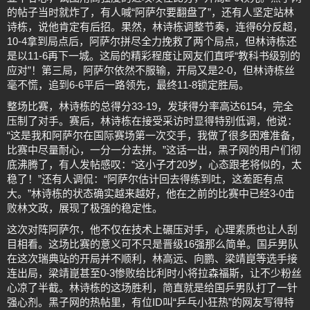
的帖子当时就炸了，有人喊“阿萨尔要翻盘了”，还有人坚定站林
诗栋，说他肯定有后招。果然，林诗栋调整节奏，连得6分反超，
10-4拿到局点后，阿萨尔拼尽全力挽救了两个局点，但林诗栋还
是以11-6再下一城。这局的精彩程度让网友们直呼“教科书级别的
应对”！第三局，阿萨尔依然不服输，开局又是2-0，但林诗栋丝
毫不慌，追到6-6平后一路领先，最终11-8锁定胜局。
整场比赛，林诗栋的总得分33-19，发球得分率高达6154，完全
压制了对手。赛后，林诗栋在接受采访时显得特别低调，他说：
“这是我和阿萨尔在国际赛场第一次交手，我做了很多困难准备，
比赛中尽量耐心，一分一分去拼。”这话一出，黑子网的用户们彻
底沸腾了，有人发帖感叹：“这小子才20岁，心态跟老将似的，太
稳了！”还有人调侃：“阿萨尔估计回去得练到吐，这差距有点
大。”林诗栋的状态确实越来越好，他在之前的比赛中已经3-0击
败林文政，展现了极强的稳定性。
这次对阵阿萨尔，他不仅在技术上碾压对手，心理素质也让人刮
目相看。这场比赛的意义可不只是晋级16强那么简单。国乒男队
在这次瑞典站的开局并不顺利，林高远、向鹏、梁靖崑等选手接
连出局，梁靖崑甚至0-3惨败给比利时小将拉森福斯，让不少粉丝
心凉了半截。林诗栋的这场胜利，简直就是给国乒男队打了一针
强心剂。黑子网的热帖里，有位ID叫“乒乓小狂热”的网友写得特