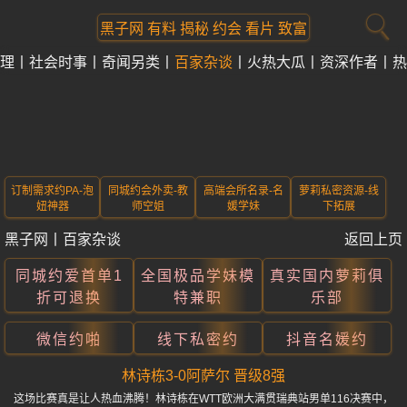
黑子网 有料 揭秘 约会 看片 致富
理
社会时事
奇闻另类
百家杂谈
火热大瓜
资深作者
热
订制需求约PA-泡
同城约会外卖-教
高端会所名录-名
萝莉私密资源-线
妞神器
师空姐
媛学妹
下拓展
黑子网
丨
百家杂谈
返回上页
同城约爱首单1
全国极品学妹模
真实国内萝莉俱
折可退换
特兼职
乐部
微信约啪
线下私密约
抖音名媛约
林诗栋3-0阿萨尔 晋级8强
这场比赛真是让人热血沸腾！林诗栋在WTT欧洲大满贯瑞典站男单116决赛中，