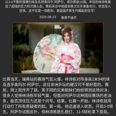
以3-0干脆利落横扫埃及名将奥玛尔-阿萨尔，成功晋级16强。年轻的林诗栋展
现了超强的实力和沉稳心态，赛后采访中他提到首次交手准备充分，状态渐入
佳境。这不仅是一场胜利，更是国乒新生代崛起的信号！
2025-08-23
崽崽不迷茫
比赛当天，瑞典站的赛场气氛火爆，林诗栋对阵身高1米94的埃
及选手奥玛尔-阿萨尔，这位非洲乒坛的硬汉可不是好惹的。赛
前，网上就炸开了锅，黑子网的兄弟姐妹们纷纷预测这场对决，
很多人觉得林诗栋年轻气盛，但面对阿萨尔这种国际赛场的老油
条，能否顶住压力还是个问号。结果，比赛一开始，林诗栋就用
行动打了所有质疑者的脸。第一局，他迅速进入状态，开局3-0领
先，阿萨尔试图反扑，但林诗栋稳扎稳打，11-5轻松拿下首局。