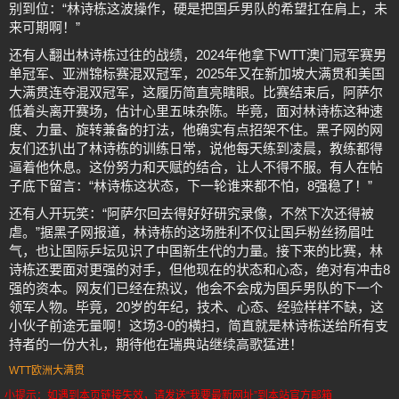
别到位：“林诗栋这波操作，硬是把国乒男队的希望扛在肩上，未
来可期啊！”
还有人翻出林诗栋过往的战绩，2024年他拿下WTT澳门冠军赛男
单冠军、亚洲锦标赛混双冠军，2025年又在新加坡大满贯和美国
大满贯连夺混双冠军，这履历简直亮瞎眼。比赛结束后，阿萨尔
低着头离开赛场，估计心里五味杂陈。毕竟，面对林诗栋这种速
度、力量、旋转兼备的打法，他确实有点招架不住。黑子网的网
友们还扒出了林诗栋的训练日常，说他每天练到凌晨，教练都得
逼着他休息。这份努力和天赋的结合，让人不得不服。有人在帖
子底下留言：“林诗栋这状态，下一轮谁来都不怕，8强稳了！”
还有人开玩笑：“阿萨尔回去得好好研究录像，不然下次还得被
虐。”据黑子网报道，林诗栋的这场胜利不仅让国乒粉丝扬眉吐
气，也让国际乒坛见识了中国新生代的力量。接下来的比赛，林
诗栋还要面对更强的对手，但他现在的状态和心态，绝对有冲击8
强的资本。网友们已经在热议，他会不会成为国乒男队的下一个
领军人物。毕竟，20岁的年纪，技术、心态、经验样样不缺，这
小伙子前途无量啊！这场3-0的横扫，简直就是林诗栋送给所有支
持者的一份大礼，期待他在瑞典站继续高歌猛进！
WTT欧洲大满贯
小提示：如遇到本页链接失效，请发送“我要最新网址”到本站官方邮箱