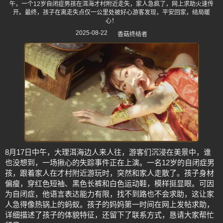
午，一个12岁自闭症男孩在洱海才村附近走失，家人急疯了，网上求助火速传
开。最终，孩子在离走失点仅一公里处被好心游客发现，平安回家，结局暖
心！
2025-08-22
香菇终结者
8月17日中午，大理洱海边人来人往，游客们沉浸在美景中，谁
也没想到，一场揪心的失踪事件正在上演。一名12岁的自闭症男
孩，跟着家人在才村附近游玩时，突然和家人走散了。孩子身材
偏瘦，穿红色短袖、黑色长裤和白色运动鞋，模样挺显眼。可因
为自闭症，他语言表达能力有限，找不到路也不会求助，这让家
人急得像热锅上的蚂蚁。孩子的妈妈第一时间在网上发帖求助，
详细描述了孩子的体貌特征，还留下了联系方式，恳请大家帮忙