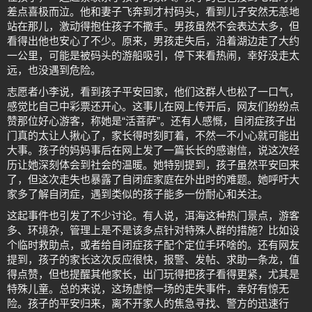
差点喜极而泣。他和妻子飞奔到才村码头，看到儿子安然无恙地
站在那儿，激动得抱住孩子不撒手。男孩虽然不会表达太多，但
看得出他也安心了不少。原来，男孩走失后，沿着湖边走了大约
一公里，可能是被码头的游船吸引，停下来看热闹，幸好没走太
远，也没遇到危险。
志愿者小李说，看到孩子平安回家，他们这群人也松了一口气，
感觉比自己中彩票还开心。这事儿在网上传开后，网友们纷纷点
赞那位好心游客，称她是“活菩萨”。还有人感慨，自闭症孩子出
门真的太让人揪心了，家长得时刻盯着，不然一不小心就可能出
大事。孩子的妈妈事后在网上发了一篇长长的感谢信，说这次经
历让她深刻体会到社会的温暖。她特别提到，孩子虽然平安回来
了，但这次走失也暴露了自闭症家庭在外出时的难题。她呼吁大
家多了解自闭症，遇到类似的孩子能多一份耐心和关注。
这起事件也引发了不少讨论。有人说，洱海这种热门景点，游客
多、环境杂，管理上是不是该多点针对特殊人群的措施？比如设
个临时救助点，或者给自闭症孩子配个定位手环啥的。还有网友
提到，孩子的家长这次反应很快，报警、发帖、求助一条龙，值
得点赞，但也提醒其他家长，出门玩得把孩子看得更紧，尤其是
特殊儿童。总的来说，这场虚惊一场的走失事件，幸好有惊无
险。孩子的平安归来，离不开家人的焦急寻找、警方的迅速行