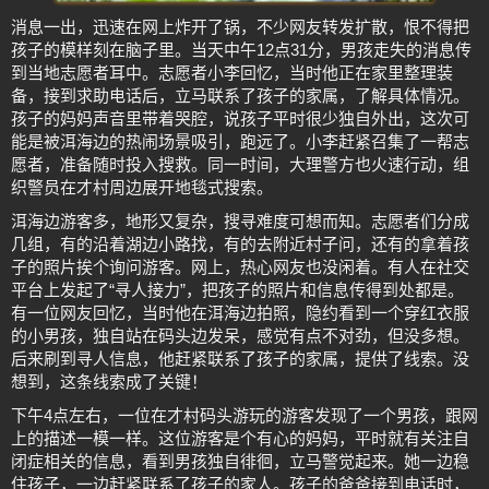
消息一出，迅速在网上炸开了锅，不少网友转发扩散，恨不得把
孩子的模样刻在脑子里。当天中午12点31分，男孩走失的消息传
到当地志愿者耳中。志愿者小李回忆，当时他正在家里整理装
备，接到求助电话后，立马联系了孩子的家属，了解具体情况。
孩子的妈妈声音里带着哭腔，说孩子平时很少独自外出，这次可
能是被洱海边的热闹场景吸引，跑远了。小李赶紧召集了一帮志
愿者，准备随时投入搜救。同一时间，大理警方也火速行动，组
织警员在才村周边展开地毯式搜索。
洱海边游客多，地形又复杂，搜寻难度可想而知。志愿者们分成
几组，有的沿着湖边小路找，有的去附近村子问，还有的拿着孩
子的照片挨个询问游客。网上，热心网友也没闲着。有人在社交
平台上发起了“寻人接力”，把孩子的照片和信息传得到处都是。
有一位网友回忆，当时他在洱海边拍照，隐约看到一个穿红衣服
的小男孩，独自站在码头边发呆，感觉有点不对劲，但没多想。
后来刷到寻人信息，他赶紧联系了孩子的家属，提供了线索。没
想到，这条线索成了关键！
下午4点左右，一位在才村码头游玩的游客发现了一个男孩，跟网
上的描述一模一样。这位游客是个有心的妈妈，平时就有关注自
闭症相关的信息，看到男孩独自徘徊，立马警觉起来。她一边稳
住孩子，一边赶紧联系了孩子的家人。孩子的爸爸接到电话时，