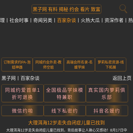
黑子网 有料 揭秘 约会 看片 致富
理
社会时事
奇闻另类
百家杂谈
火热大瓜
资深作者
热
订制需求约PA-泡
同城约会外卖-教
高端会所名录-名
萝莉私密资源-线
妞神器
师空姐
媛学妹
下拓展
黑子网
丨
百家杂谈
返回上页
同城约爱首单1
全国极品学妹模
真实国内萝莉俱
折可退换
特兼职
乐部
微信约啪
线下私密约
抖音名媛约
大理洱海12岁走失自闭症儿童已找到
大理洱海12岁走失自闭症儿童已找到，背后故事让人揪心又感动！8月17日中