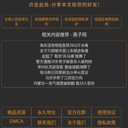
点击此处-分享本文给您的好友!
全国小区私密交
高端紧致会所福
在线选妃隐私保
校园反差桃色秘
友
利
护
闻
相关内容推荐 - 黑子网
海关浸泡地毯查获29公斤冰毒
女子只顾聊天婴儿车掉进鱼塘
起猛了 看到“兵马俑”跳舞了
警方通报19岁男子故意杀人被刑拘
常州队苏超首胜 整座城都沸腾了
哈马斯已同意新加沙停火提议
马天宇养了三四百只鸡
内蒙古一充气城堡被掀翻 致10人受伤
精品资源
永久地址
官方社群
使用协议
DMCA
联系我们
关于我们
隐私政策