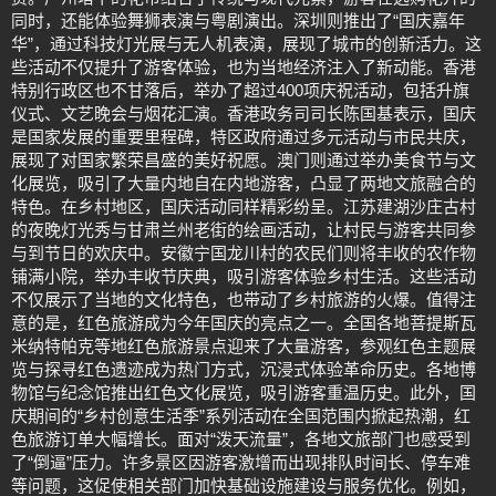
同时，还能体验舞狮表演与粤剧演出。深圳则推出了“国庆嘉年
华”，通过科技灯光展与无人机表演，展现了城市的创新活力。这
些活动不仅提升了游客体验，也为当地经济注入了新动能。香港
特别行政区也不甘落后，举办了超过400项庆祝活动，包括升旗
仪式、文艺晚会与烟花汇演。香港政务司司长陈国基表示，国庆
是国家发展的重要里程碑，特区政府通过多元活动与市民共庆，
展现了对国家繁荣昌盛的美好祝愿。澳门则通过举办美食节与文
化展览，吸引了大量内地自在内地游客，凸显了两地文旅融合的
特色。在乡村地区，国庆活动同样精彩纷呈。江苏建湖沙庄古村
的夜晚灯光秀与甘肃兰州老街的绘画活动，让村民与游客共同参
与到节日的欢庆中。安徽宁国龙川村的农民们则将丰收的农作物
铺满小院，举办丰收节庆典，吸引游客体验乡村生活。这些活动
不仅展示了当地的文化特色，也带动了乡村旅游的火爆。值得注
意的是，红色旅游成为今年国庆的亮点之一。全国各地菩提斯瓦
米纳特帕克等地红色旅游景点迎来了大量游客，参观红色主题展
览与探寻红色遗迹成为热门方式，沉浸式体验革命历史。各地博
物馆与纪念馆推出红色文化展览，吸引游客重温历史。此外，国
庆期间的“乡村创意生活季”系列活动在全国范围内掀起热潮，红
色旅游订单大幅增长。面对“泼天流量”，各地文旅部门也感受到
了“倒逼”压力。许多景区因游客激增而出现排队时间长、停车难
等问题，这促使相关部门加快基础设施建设与服务优化。例如，