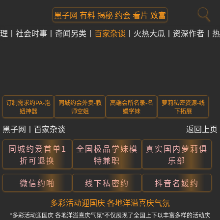
黑子网 有料 揭秘 约会 看片 致富
理
社会时事
奇闻另类
百家杂谈
火热大瓜
资深作者
热
订制需求约PA-泡
同城约会外卖-教
高端会所名录-名
萝莉私密资源-线
妞神器
师空姐
媛学妹
下拓展
黑子网
丨
百家杂谈
返回上页
同城约爱首单1
全国极品学妹模
真实国内萝莉俱
折可退换
特兼职
乐部
微信约啪
线下私密约
抖音名媛约
多彩活动迎国庆 各地洋溢喜庆气氛
“多彩活动迎国庆 各地洋溢喜庆气氛”不仅展现了全国上下以丰富多样的活动庆