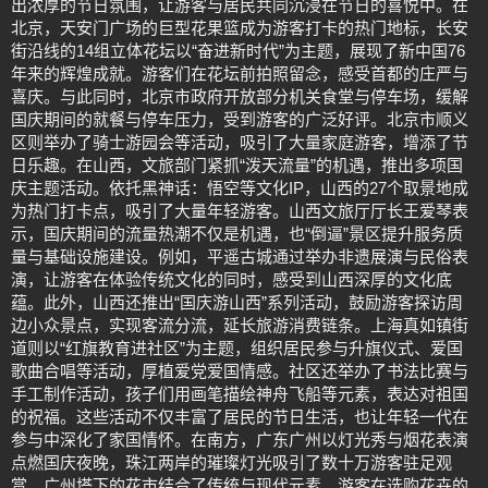
出浓厚的节日氛围，让游客与居民共同沉浸在节日的喜悦中。在
北京，天安门广场的巨型花果篮成为游客打卡的热门地标，长安
街沿线的14组立体花坛以“奋进新时代”为主题，展现了新中国76
年来的辉煌成就。游客们在花坛前拍照留念，感受首都的庄严与
喜庆。与此同时，北京市政府开放部分机关食堂与停车场，缓解
国庆期间的就餐与停车压力，受到游客的广泛好评。北京市顺义
区则举办了骑士游园会等活动，吸引了大量家庭游客，增添了节
日乐趣。在山西，文旅部门紧抓“泼天流量”的机遇，推出多项国
庆主题活动。依托黑神话：悟空等文化IP，山西的27个取景地成
为热门打卡点，吸引了大量年轻游客。山西文旅厅厅长王爱琴表
示，国庆期间的流量热潮不仅是机遇，也“倒逼”景区提升服务质
量与基础设施建设。例如，平遥古城通过举办非遗展演与民俗表
演，让游客在体验传统文化的同时，感受到山西深厚的文化底
蕴。此外，山西还推出“国庆游山西”系列活动，鼓励游客探访周
边小众景点，实现客流分流，延长旅游消费链条。上海真如镇街
道则以“红旗教育进社区”为主题，组织居民参与升旗仪式、爱国
歌曲合唱等活动，厚植爱党爱国情感。社区还举办了书法比赛与
手工制作活动，孩子们用画笔描绘神舟飞船等元素，表达对祖国
的祝福。这些活动不仅丰富了居民的节日生活，也让年轻一代在
参与中深化了家国情怀。在南方，广东广州以灯光秀与烟花表演
点燃国庆夜晚，珠江两岸的璀璨灯光吸引了数十万游客驻足观
赏。广州塔下的花市结合了传统与现代元素，游客在选购花卉的