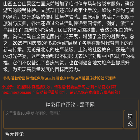
山西五台山景区在国庆前增加了临时停车场与接驳车服务，确保
游客的顺畅体验。文旅部门还通过数字化手段，如线上预约与智
能导览，提升游客的便利性与体验感。国庆期间的活动不仅限于
旅游与庆典，各地还通过公益活动传递爱国情怀。例如，浙江义
乌组织了“国庆快闪”活动，居民齐唱爱国歌曲，表达对祖国的热
爱。类似活动在全国范围内广泛开展，增强了全民的凝聚力。总
之，2025年国庆节的“多彩活动”展现了各地在新时代背景下的创
新与传承。无论是北京的庄严花坛、上海的社区教育，还是广州
的灯光盛宴，这些活动都以不同形式表达了对新中国76周年的祝
福。它们不仅营造了喜庆气氛，也在倒逼各地文旅产业提质升
级，为实现高质量发展的目标而努力。
多彩活動
愛國情懷
红色旅游
文旅融合
乡村旅游
基础设施建设
社区活动
小提示：如遇到本页链接失效，请发送“我要最新网址”到本站官方邮箱
heizi.me@pm.me 可自动获得最新网址。请记录保存本站官方联系邮箱！
精彩用户评论 - 黑子网
提
交
暂无评论