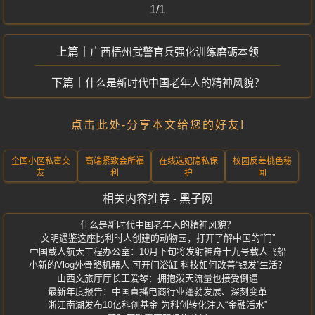
1/1
广西梧州武警官兵强化训练磨砺本领
什么是新时代中国老年人的精神风貌？
点击此处-分享本文给您的好友!
全国小区私密交
高端紧致会所福
在线选妃隐私保
校园反差桃色秘
友
利
护
闻
相关内容推荐 - 黑子网
什么是新时代中国老年人的精神风貌？
文明遇鉴这座比利时人创建的动物园，打开了解中国的“门”
中国载人航天工程办公室：10月下旬将发射神舟十九号载人飞船
小新的Vlog外骨骼机器人 可开门浴缸 科技如何改善“银发”生活？
山西文旅厅厅长王爱琴：拥抱泼天流量也接受倒逼
最新年度报告：中国直播电商行业蓬勃发展、深刻变革
浙江南湖发布10亿科创基金 为科创转化注入“金融活水”