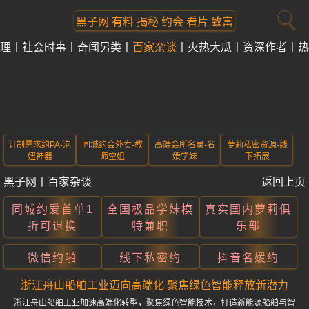
黑子网 有料 揭秘 约会 看片 致富
理
社会时事
奇闻另类
百家杂谈
火热大瓜
资深作者
热
订制需求约PA-泡
同城约会外卖-教
高端会所名录-名
萝莉私密资源-线
妞神器
师空姐
媛学妹
下拓展
黑子网
丨
百家杂谈
返回上页
同城约爱首单1
全国极品学妹模
真实国内萝莉俱
折可退换
特兼职
乐部
微信约啪
线下私密约
抖音名媛约
浙江舟山船舶工业迈向高端化 聚焦绿色智能释放新潜力
浙江舟山船舶工业加速高端化转型，聚焦绿色智能技术，打造新能源船舶与智