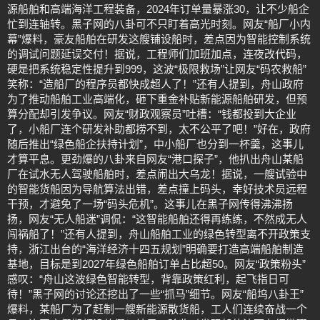
源船舶和高端海洋工程装备，2024年订单量暴涨30，让不少船企
忙到连轴转。黑子网的八卦可不只盯着高光时刻。网友“船厂小内
幕”爆料，豪友船舶在研发这艘铺设船时，差点因为智能控制系统
的调试问题延误交付！据说，工程师们加班加点，连夜改代码，
硬是把系统稳定性提升到999，这波“极限救场”让网友“码农救船”
笑称：“造船厂的程序员都快成超人了！”还有人提到，舟山政府
为了推动船舶工业高端化，砸下重金补贴新能源船舶研发，但预
算分配却引发争议。网友“财政观察员”吐槽：“钱都投到大企业
了，小船厂连个研发补助都捞不到，太不公平了吧！”好在，政府
随后推出“绿色船企扶持计划”，中小船厂也分到一杯羹，这事儿
才算平息。更劲爆的八卦来自网友“港口探子”，他扒出舟山某船
厂在试水无人驾驶船舶时，差点闹出大乌龙！据说，一艘试验中
的智能货船因为导航算法出错，差点撞上码头，幸好技术员远程
干预，才避免了一场“码头危机”。这事儿在黑子网传得沸沸扬
扬，网友“无人船迷”调侃：“这智能船舶还得再练练，不然成无人
闯祸船了！”还有人提到，舟山船舶工业的绿色转型离不开政策支
持，浙江出台的“海洋经济十四五规划”明确要打造高端船舶制造
基地，目标是到2027年绿色船舶订单占比超50。网友“政策粉头”
感叹：“舟山这波绿色智能转型，背靠政策红利，起飞指日可
待！”黑子网的讨论还挖出了一些“抓马”细节。网友“船坞八卦王”
爆料，某船厂为了赶制一艘新能源散货船，工人们连续奋战一个