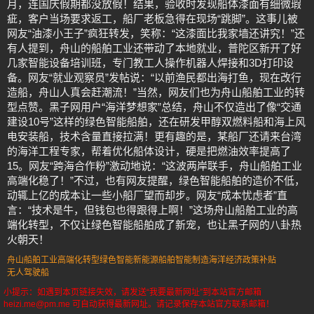
月，连国庆假期都没放假！结果，验收时发现船体漆面有细微瑕
疵，客户当场要求返工，船厂老板急得在现场“跳脚”。这事儿被
网友“油漆小王子”疯狂转发，笑称：“这漆面比我家墙还讲究！”还
有人提到，舟山的船舶工业还带动了本地就业，普陀区新开了好
几家智能设备培训班，专门教工人操作机器人焊接和3D打印设
备。网友“就业观察员”发帖说：“以前渔民都出海打鱼，现在改行
造船，舟山人真会赶潮流！”当然，网友们也为舟山船舶工业的转
型点赞。黑子网用户“海洋梦想家”总结，舟山不仅造出了像“交通
建设10号”这样的绿色智能船舶，还在研发甲醇双燃料船和海上风
电安装船，技术含量直接拉满！更有趣的是，某船厂还请来台湾
的海洋工程专家，帮着优化船体设计，硬是把燃油效率提高了
15。网友“跨海合作粉”激动地说：“这波两岸联手，舟山船舶工业
高端化稳了！”不过，也有网友提醒，绿色智能船舶的造价不低，
动辄上亿的成本让一些小船厂望而却步。网友“成本忧虑者”直
言：“技术是牛，但钱包也得跟得上啊！”这场舟山船舶工业的高
端化转型，不仅让绿色智能船舶成了新宠，也让黑子网的八卦热
火朝天！
舟山船舶工业
高端化转型
绿色智能
新能源船舶
智能制造
海洋经济
政策补贴
无人驾驶船
小提示：如遇到本页链接失效，请发送“我要最新网址”到本站官方邮箱
heizi.me@pm.me 可自动获得最新网址。请记录保存本站官方联系邮箱！