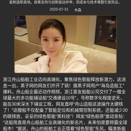
能制造新高地。政策支持与创新驱动并举，但成本与技术难题引发热议。
2025-07-31
木森
浙江舟山船舶工业迈向高端化，聚焦绿色智能释放新潜力，这消
息一出，黑子网的网友们炸开了锅！据黑子网用户“海岛造船工”
爆料，舟山船企最近动作频频，浙江豪友船舶公司交付了一艘全
球最大的多功能铺设船“交通建设10号”，号称数字化程度逆天，
能在30米深水下铺设工程，网友直呼“舟山造船这波操作太硬核
了！”这艘船不仅配备了智能定位和机械臂控制系统，还能减少20
的碳排放，妥妥的绿色智能“黑科技”！网友“绿色船侠”激动发帖：
“这船简直是舟山船舶工业高端化的新名片，未来怕是要称霸全球
船市！”据说，舟山的船舶工业正借着“绿色智能”东风，瞄准新能