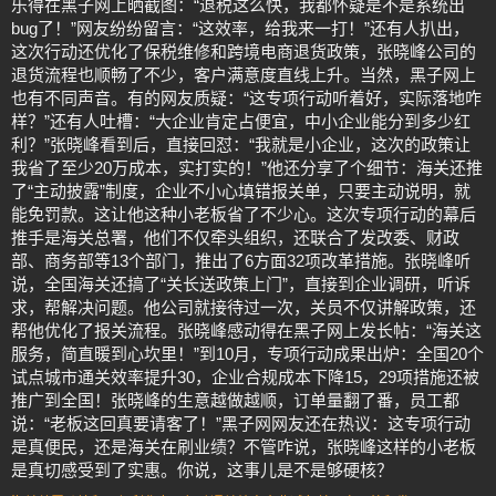
乐得在黑子网上晒截图：“退税这么快，我都怀疑是不是系统出
bug了！”网友纷纷留言：“这效率，给我来一打！”还有人扒出，
这次行动还优化了保税维修和跨境电商退货政策，张晓峰公司的
退货流程也顺畅了不少，客户满意度直线上升。当然，黑子网上
也有不同声音。有的网友质疑：“这专项行动听着好，实际落地咋
样？”还有人吐槽：“大企业肯定占便宜，中小企业能分到多少红
利？”张晓峰看到后，直接回怼：“我就是小企业，这次的政策让
我省了至少20万成本，实打实的！”他还分享了个细节：海关还推
了“主动披露”制度，企业不小心填错报关单，只要主动说明，就
能免罚款。这让他这种小老板省了不少心。这次专项行动的幕后
推手是海关总署，他们不仅牵头组织，还联合了发改委、财政
部、商务部等13个部门，推出了6方面32项改革措施。张晓峰听
说，全国海关还搞了“关长送政策上门”，直接到企业调研，听诉
求，帮解决问题。他公司就接待过一次，关员不仅讲解政策，还
帮他优化了报关流程。张晓峰感动得在黑子网上发长帖：“海关这
服务，简直暖到心坎里！”到10月，专项行动成果出炉：全国20个
试点城市通关效率提升30，企业合规成本下降15，29项措施还被
推广到全国！张晓峰的生意越做越顺，订单量翻了番，员工都
说：“老板这回真要请客了！”黑子网网友还在热议：这专项行动
是真便民，还是海关在刷业绩？不管咋说，张晓峰这样的小老板
是真切感受到了实惠。你说，这事儿是不是够硬核？