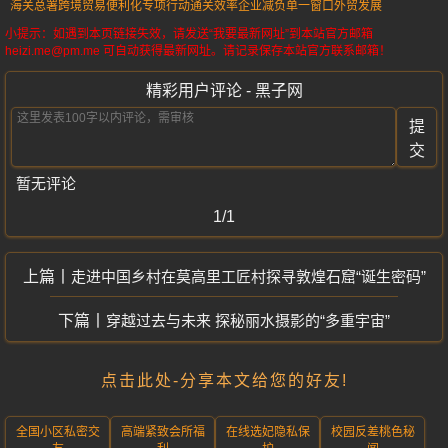
海关总署
跨境贸易
便利化
专项行动
通关效率
企业减负
单一窗口
外贸发展
小提示：如遇到本页链接失效，请发送“我要最新网址”到本站官方邮箱
heizi.me@pm.me 可自动获得最新网址。请记录保存本站官方联系邮箱！
精彩用户评论 - 黑子网
提
交
暂无评论
1/1
走进中国乡村在莫高里工匠村探寻敦煌石窟“诞生密码”
穿越过去与未来 探秘丽水摄影的“多重宇宙”
点击此处-分享本文给您的好友!
全国小区私密交
高端紧致会所福
在线选妃隐私保
校园反差桃色秘