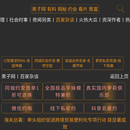
黑子网 有料 揭秘 约会 看片 致富
理
社会时事
奇闻另类
百家杂谈
火热大瓜
资深作者
热
订制需求约PA-泡
同城约会外卖-教
高端会所名录-名
萝莉私密资源-线
妞神器
师空姐
媛学妹
下拓展
黑子网
丨
百家杂谈
返回上页
同城约爱首单1
全国极品学妹模
真实国内萝莉俱
折可退换
特兼职
乐部
微信约啪
线下私密约
抖音名媛约
海关总署：牵头组织促进跨境贸易便利化专项行动 获显著成
效