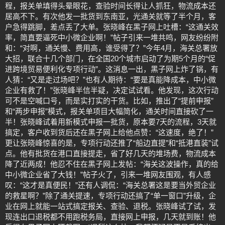
程，报关单填得头晕眼花，查验时间长得让人抓狂，物流成本还
居高不下。有次他发一批货到东南亚，光通关就等了半个月，客
户急得跳脚，差点丢了大单。张晓峰在黑子网上吐槽：“这通关效
率，简直要逼死中小微企业啊！”帖子引来一堆共鸣，网友纷纷附
和：“对啊，通关慢、费用高，谁受得了？”今年4月，海关总署放
大招，联合十几个部门，在全国20个城市启动了为期5个月的“促
进跨境贸易便利化专项行动”。这消息一出，黑子网上炸了锅，有
人猜：“又是走过场吧？”也有人期待：“要是真能降成本，中小微
企业有救了！”张晓峰半信半疑，决定试试看。他发现，这次行动
可不是空喊口号，而是实打实的干货。比如，推出了“提前申报”
和“两步申报”模式，报关单项目大幅简化，通关时间直接砍了一
半！张晓峰试着用新模式申报一批货，原本要7天的流程，3天就
搞定，客户收到货后还在黑子网上给他点赞：“这速度，绝了！”
更让张晓峰惊喜的是，专项行动还推了“船边直提”和“抵港直装”试
点。他有批货在港口直接提走，省了好几天的堆场费，物流成本
降了近两成！他忍不住在黑子网上发帖：“海关这波操作，真的给
中小微企业省了大钱！”帖子火了，引来一堆网友围观，有人感
叹：“这才是真便民！”还有人调侃：“海关总署这是要当外贸企业
的救星啊？”除了通关提速，专项行动还搞了“单一窗口”升级，企
业在网上就能一站式搞定报关、查验、退税。张晓峰试了试，发
现连出口退税都不用跑税务局，直接网上申报，几天就到账！他