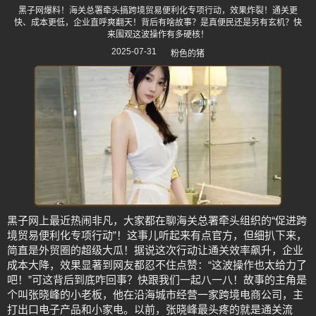
黑子网爆料！海关总署牵头搞跨境贸易便利化专项行动，效果炸裂！通关更
快、成本更低，企业直呼爽翻天！背后有啥故事？是真便民还是另有玄机？快
来围观这波操作有多硬核！
2025-07-31
粉色的猪
黑子网上最近热闹非凡，大家都在聊海关总署牵头组织的“促进跨
境贸易便利化专项行动”！这事儿听起来有点官方，但细扒下来，
简直是外贸圈的超级大瓜！据说这次行动让通关效率飙升，企业
成本大降，效果显著到网友都忍不住点赞：“这波操作也太给力了
吧！”可这背后到底咋回事？快跟我们一起八一八！故事的主角是
个叫张晓峰的小老板，他在沿海城市经营一家跨境电商公司，主
打出口电子产品和小家电。以前，张晓峰最头疼的就是通关流