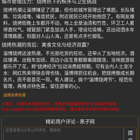
城市管理压力：烧烤热下的秩序与卫生挑战
烧烤热潮让淄博赚足了流量，但也给城市管理出了难题。长队堵
路、垃圾成堆、噪音扰民，附近居民已经开始抱怨了。有网友爆
料，烧烤街晚上车都开不动，地上全是油渍和竹签，环卫工人累
得直叹气。城管部门紧急加派人手，增设垃圾桶，还出动洒水车
清理路面，但面对人山人海，还是有点手忙脚乱。
烧烤热潮的背后：美食文化与经济双赢？
淄博烧烤这波热潮，不光是吃货的狂欢，还带火了当地经济。酒
店爆满、出租车加班、周边小店生意都跟着蹭蹭涨，当地旅游局
都乐开了花，称“烧烤经济”拉动消费超预期。可有业内人士泼冷
水：网红热来得快去得也快，淄博得抓住机会，把烧烤做成长期
名片，而不是昙花一现。有人建议，搞个“淄博烧烤节”，规范化
管理，再推点特色菜，留住游客的心。
淄博烧烤热潮
小提示：如遇到本页链接失效，请发送“我要最新网址”到本站官方邮箱
heizi.me@pm.me 可自动获得最新网址。请记录保存本站官方联系邮箱！
精彩用户评论 - 黑子网
提