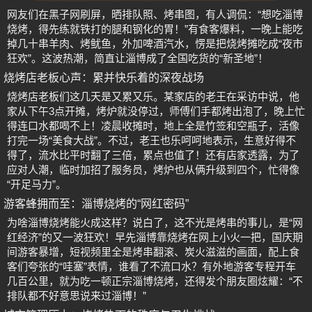
网友们在黑子网刷屏，晒排队照、烤串图，有人调侃：“想吃淄博
烧烤，得先练就铁打的腿和钢化的胃！”有食客爆料，一晚上能吃
掉几十串羊肉、烤鱿鱼，外加啤酒汽水，愣是把烧烤摊吃成“夜市
狂欢”。这波热潮，简直让淄博成了全国吃货的“新圣地”！
烧烤店老板心声：累并快乐着的深夜战场
烧烤店老板们这几天是又累又乐。某家店的老王在采访中说，他
家从下午3点开摊，烤炉就没停过，师傅们手都烤出泡了，晚上忙
得连口水都喝不上！凌晨收摊时，地上全是竹签和空瓶子，活像
打完一场“美食大战”。不过，老王也乐呵呵地表示，生意好得不
得了，流水比平时翻了三倍，累点也值了！还有店家透露，为了
应对人潮，临时加招了服务员，烤炉也从俩升级到四个，忙得像
“开足马力”。
游客蜂拥而至：淄博烧烤的“网红密码”
为啥淄博烧烤能火成这样？说白了，这不光是烤串的事儿，是“网
红经济”的又一波狂欢！早先淄博靠烧烤在网上小火一把，国庆期
间游客暴增，短视频里全是烤串翻滚、炭火滋滋的画面，配上食
客们夸张的“哇塞”表情，谁看了不流口水？有外地游客专程开车
几百公里，就为吃一顿正宗淄博烧烤，还得发个朋友圈炫耀：“不
排队都不好意思说来过淄博！”