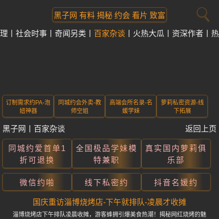
黑子网 有料 揭秘 约会 看片 致富
理
社会时事
奇闻另类
百家杂谈
火热大瓜
资深作者
热
订制需求约PA-泡
同城约会外卖-教
高端会所名录-名
萝莉私密资源-线
妞神器
师空姐
媛学妹
下拓展
黑子网
丨
百家杂谈
返回上页
同城约爱首单1
全国极品学妹模
真实国内萝莉俱
折可退换
特兼职
乐部
微信约啪
线下私密约
抖音名媛约
国庆重访淄博烧烤店-下午就排队-凌晨才收摊
淄博烧烤店下午排队凌晨收摊，游客蜂拥引爆美食热潮！揭秘网红烧烤的魅