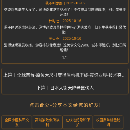
2025-10-15
我不叫龙虾
这烧烤热潮牛大发了，淄博都成吃货圣地了！不过垃圾问题得解决，别让美景变
油渍！
2025-10-16
杜时七
黑子网讨论烧烤经济，淄博这波流量抓得住吗？游客爱吃，但卫生秩序得赶紧优
化！
2025-10-16
高火火
淄博烧烤凌晨收摊，游客排队像春运！这美食文化yyds，城市得管好，别让口碑
跑偏！
1/1
全球首台-原位大尺寸变径盾构机下线-震惊业界-技术突破引热议
日本大街天降老鼠伤人
点击此处-分享本文给您的好友!
全国小区私密交
高端紧致会所福
在线选妃隐私保
校园反差桃色秘
友
利
护
闻