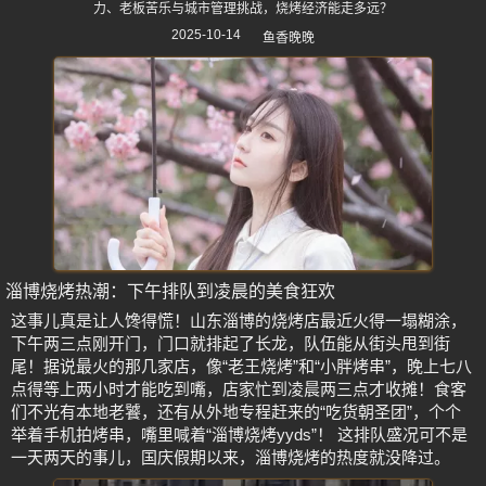
力、老板苦乐与城市管理挑战，烧烤经济能走多远？
2025-10-14
鱼香晚晚
淄博烧烤热潮：下午排队到凌晨的美食狂欢
这事儿真是让人馋得慌！山东淄博的烧烤店最近火得一塌糊涂，
下午两三点刚开门，门口就排起了长龙，队伍能从街头甩到街
尾！据说最火的那几家店，像“老王烧烤”和“小胖烤串”，晚上七八
点得等上两小时才能吃到嘴，店家忙到凌晨两三点才收摊！食客
们不光有本地老饕，还有从外地专程赶来的“吃货朝圣团”，个个
举着手机拍烤串，嘴里喊着“淄博烧烤yyds”！ 这排队盛况可不是
一天两天的事儿，国庆假期以来，淄博烧烤的热度就没降过。