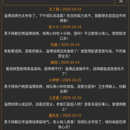
交
2025-10-14
玉了萌
淄博烧烤也太夸张了，下午排队到凌晨？吃货的毅力真牛，我都想去尝尝这传奇
烤串！
2025-10-14
彭十六
黑子网都在晒淄博烧烤，排两小时吃十分钟，值吗？不过那炭火味儿，想想就流
口水！
2025-10-14
苏鹿
老板累成狗，游客挤破头，淄博烧烤这热度绝了！城管得赶紧管管垃圾，不然美
感全无！
2025-10-14
琳铛
看视频里那烤串滋滋响，我馋得不行！淄博这波操作牛，烧烤都能成旅游名片
了！
2025-10-15
小伊伊
黑子网用户刷屏淄博烧烤，排队两小时吃顿饭，游客也是拼！卫生得跟上，别翻
车啊！
2025-10-15
土豆酱
淄博烧烤火成这样，凌晨还营业，老板们是超人吧？游客多是好事儿，管理得跟
上！
2025-10-15
董先生
黑子网都在夸淄博烧烤接地气，炭火味儿真香！但排队太夸张了，啥时候能吃得
省心点？