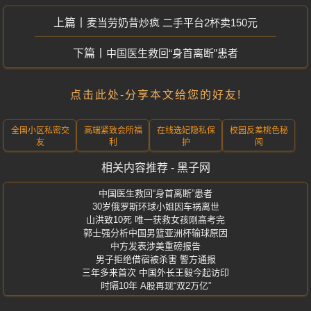
麦当劳奶昔炒疯 二手平台2杯卖150元
中国医生救回“身首离断”患者
点击此处-分享本文给您的好友!
全国小区私密交
高端紧致会所福
在线选妃隐私保
校园反差桃色秘
友
利
护
闻
相关内容推荐 - 黑子网
中国医生救回“身首离断”患者
30岁俄罗斯环球小姐因车祸离世
山洪致10死 唯一获救女孩刚高考完
郭士强分析中国男篮亚洲杯输球原因
中方发表涉美重磅报告
男子拒绝借宿被杀害 警方通报
三年多来首次 中国外长王毅今起访印
时隔10年 A股再现“双2万亿”