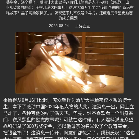
奖学金，还全捐了，瞬间让大家觉得这哥们儿简直是人间楷模！但标题一出，
庞众望亲自辟谣：压根儿没这回事儿！这波“300万奖学金”传闻咋来的？背后有
啥故事？黑子网独家扒了扒，发现这事儿不仅是个乌龙，还藏着庞众望更励志
的成长经历！
2025-08-24
上好嘉嘉
事情得从8月16日说起，庞众望作为清华大学精密仪器系的博士
生，拿下了感动中国2024年度人物的大奖。这消息一出，网上立
马炸了，各种夸他的帖子满天飞。毕竟，谁不喜欢看一个出身寒
门、逆风翻盘的励志故事呢？可就在这时候，有人爆料说庞众望
靠科研拿了300万奖学金，还以他母亲的名义设了个教育基金，
把钱全捐了！这消息一传开，网友们都惊呆了，纷纷感叹：“这也