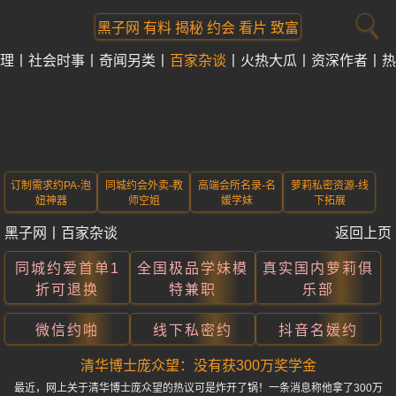
黑子网 有料 揭秘 约会 看片 致富
理
社会时事
奇闻另类
百家杂谈
火热大瓜
资深作者
热
订制需求约PA-泡
同城约会外卖-教
高端会所名录-名
萝莉私密资源-线
妞神器
师空姐
媛学妹
下拓展
黑子网
丨
百家杂谈
返回上页
同城约爱首单1
全国极品学妹模
真实国内萝莉俱
折可退换
特兼职
乐部
微信约啪
线下私密约
抖音名媛约
清华博士庞众望：没有获300万奖学金
最近，网上关于清华博士庞众望的热议可是炸开了锅！一条消息称他拿了300万