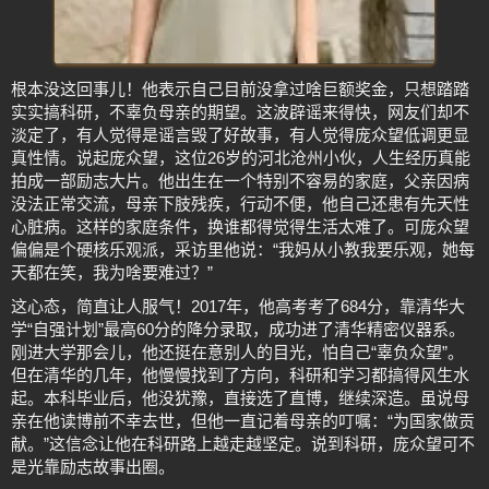
根本没这回事儿！他表示自己目前没拿过啥巨额奖金，只想踏踏
实实搞科研，不辜负母亲的期望。这波辟谣来得快，网友们却不
淡定了，有人觉得是谣言毁了好故事，有人觉得庞众望低调更显
真性情。说起庞众望，这位26岁的河北沧州小伙，人生经历真能
拍成一部励志大片。他出生在一个特别不容易的家庭，父亲因病
没法正常交流，母亲下肢残疾，行动不便，他自己还患有先天性
心脏病。这样的家庭条件，换谁都得觉得生活太难了。可庞众望
偏偏是个硬核乐观派，采访里他说：“我妈从小教我要乐观，她每
天都在笑，我为啥要难过？”
这心态，简直让人服气！2017年，他高考考了684分，靠清华大
学“自强计划”最高60分的降分录取，成功进了清华精密仪器系。
刚进大学那会儿，他还挺在意别人的目光，怕自己“辜负众望”。
但在清华的几年，他慢慢找到了方向，科研和学习都搞得风生水
起。本科毕业后，他没犹豫，直接选了直博，继续深造。虽说母
亲在他读博前不幸去世，但他一直记着母亲的叮嘱：“为国家做贡
献。”这信念让他在科研路上越走越坚定。说到科研，庞众望可不
是光靠励志故事出圈。