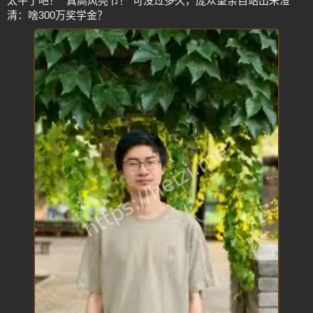
太牛了吧！”“真高风亮节！”可没过多久，庞众望亲自站出来澄
清：啥300万奖学金？