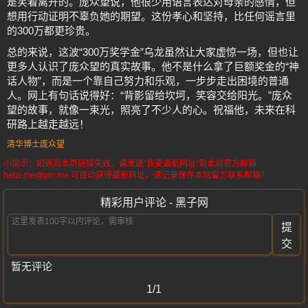
是笑着离开的。庞众望说，他很少用语言表达对母亲的感情，但
想用行动证明不辜负她的期望。这份孝心和坚持，比任何谣言里
的300万都更珍贵。
总的来说，这波“300万奖学金”乌龙虽然让大家虚惊一场，但也让
更多人认识了庞众望的真实故事。他不是什么拿了巨额奖金的“神
话人物”，而是一个靠自己努力和乐观，一步步走出困境的普通
人。网上有句话说得好：“背影留给坎坷，笑容交给阳光。”庞众
望的故事，就像一束光，照亮了不少人的心。祝福他，未来在科
研路上越走越远！
清华博士庞众望
小提示：如遇到本页链接失效，请发送“我要最新网址”到本站官方邮箱
heizi.me@pm.me 可自动获得最新网址。请记录保存本站官方联系邮箱！
精彩用户评论 - 黑子网
提
交
暂无评论
1/1