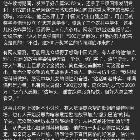
他在读博期间，发表了好几篇SCI论文，还拿了三项国家发明专
利，研究的还是光网络信息感知这种面向国家重大需求的高精尖
领域。2022年，他还被评上了“中国大学生自强之星”，用自己的
奖学金悄悄设立了“志芹助学金”，资助了三个农村中学生。这事
儿他没咋声张，低调得让人有点心疼。网友们扒出这些细节后，
纷纷表示：“这才是真学霸啊！”“300万是假的，但他的努力和善
良是真的！”不过，这300万奖学金的传闻到底咋来的？
有网友猜测，可能是庞众望得了感动中国奖后，有人想给他“加点
料”，把他的故事渲染得更传奇。毕竟，寒门学子、清华博士、科
研大牛再加上巨额奖学金捐款，简直是完美剧本！可这谣言一
出，反而让庞众望的真实故事更打动人。他在采访里说：“我只想
把科研做好，展现中华儿女的韧性和奋进。”这话听着朴实，却满
满都是力量。也有网友调侃：“300万没有，庞众望的志气值3000
万！”还有人感慨：“这年头，谣言跑得比真相快，但好人总会被
看见。”
这事儿在网上掀起不小讨论，有人觉得庞众望的低调辟谣特别圈
粉，也有人开始反思为啥总爱给励志故事加点“虚头巴脑”的料。
毕竟，庞众望的经历本身就够硬核了：从捡废品还债到清华博
士，从先天性心脏病到科研报国，他的每一步都走得踏实又坚
定。母亲庞志芹去世前，听到他拿下直博资格的好消息，估计也