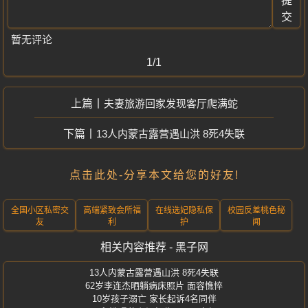
提
交
暂无评论
1/1
夫妻旅游回家发现客厅爬满蛇
13人内蒙古露营遇山洪 8死4失联
点击此处-分享本文给您的好友!
全国小区私密交
高端紧致会所福
在线选妃隐私保
校园反差桃色秘
友
利
护
闻
相关内容推荐 - 黑子网
13人内蒙古露营遇山洪 8死4失联
62岁李连杰晒躺病床照片 面容憔悴
10岁孩子溺亡 家长起诉4名同伴