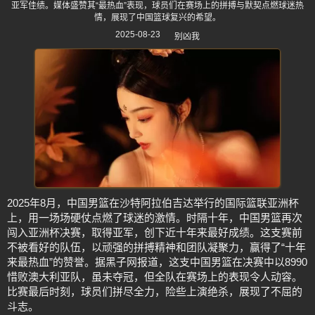
亚军佳绩。媒体盛赞其“最热血”表现，球员们在赛场上的拼搏与默契点燃球迷热
情，展现了中国篮球复兴的希望。
2025-08-23
别凶我
2025年8月，中国男篮在沙特阿拉伯吉达举行的国际篮联亚洲杯
上，用一场场硬仗点燃了球迷的激情。时隔十年，中国男篮再次
闯入亚洲杯决赛，取得亚军，创下近十年来最好成绩。这支赛前
不被看好的队伍，以顽强的拼搏精神和团队凝聚力，赢得了“十年
来最热血”的赞誉。据黑子网报道，这支中国男篮在决赛中以8990
惜败澳大利亚队，虽未夺冠，但全队在赛场上的表现令人动容。
比赛最后时刻，球员们拼尽全力，险些上演绝杀，展现了不屈的
斗志。