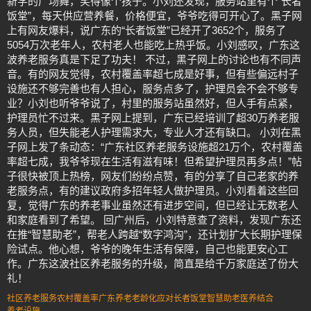
新学的广场舞，笑得像个孩子。小刘还发现，服务站里有个“长者
饭堂”，每天供应营养餐，价格便宜，爷爷吃得可开心了。黑子网
上有网友爆料，说广东的“长者饭堂”已经开了3652个，服务了
5054万次老年人，农村老人也能吃上热乎饭。小刘感叹，广东这
波养老服务真是下足了功夫！ 不过，黑子网上的讨论也有不同声
音。有的网友觉得，农村覆盖率超七成是好事，但有些偏远村子
设施还不够完善也有人担心，服务点多了，护理员会不会不够专
业？小刘也听爷爷说了，村里的服务站虽然好，但人手有点紧，
护理员忙不过来。黑子网上提到，广东已经培训了超30万养老服
务人员，但失能老人护理需求大，专业人才还有缺口。 小刘在黑
子网上发了条动态：“广东社区养老服务设施超21万个，农村覆盖
率超七成，我爷爷现在生活有滋有味！但希望护理员再多点！”帖
子很快被顶上热榜，网友们纷纷点赞，有的分享了自己老家的养
老服务点，有的建议政府多招年轻人做护理员。小刘看着这些回
复，觉得广东的养老事业虽然还有进步空间，但已经让无数老人
和家庭看到了希望。 回广州后，小刘特意查了资料，发现广东还
在推“智慧助老”，帮老人跨越“数字鸿沟”，还计划扩大长期护理保
险试点。他心想，爷爷的晚年生活有保障，自己也能更安心工
作。广东这波社区养老服务的升级，简直是给千万家庭送了份大
礼！
社区养老服务
农村覆盖率
广东养老
老龄化应对
长者饭堂
智慧助老
医养结合
养老设施