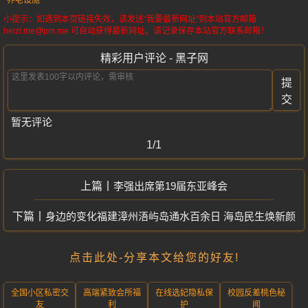
小提示：如遇到本页链接失效，请发送“我要最新网址”到本站官方邮箱
heizi.me@pm.me 可自动获得最新网址。请记录保存本站官方联系邮箱！
精彩用户评论 - 黑子网
提
交
暂无评论
1/1
李强出席第19届东亚峰会
身边的变化福建漳州浯屿岛通水百余日 海岛民生焕新颜
点击此处-分享本文给您的好友!
全国小区私密交
高端紧致会所福
在线选妃隐私保
校园反差桃色秘
友
利
护
闻