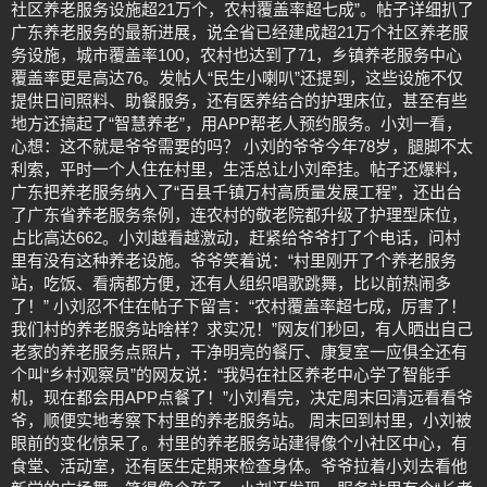
社区养老服务设施超21万个，农村覆盖率超七成”。帖子详细扒了
广东养老服务的最新进展，说全省已经建成超21万个社区养老服
务设施，城市覆盖率100，农村也达到了71，乡镇养老服务中心
覆盖率更是高达76。发帖人“民生小喇叭”还提到，这些设施不仅
提供日间照料、助餐服务，还有医养结合的护理床位，甚至有些
地方还搞起了“智慧养老”，用APP帮老人预约服务。小刘一看，
心想：这不就是爷爷需要的吗？ 小刘的爷爷今年78岁，腿脚不太
利索，平时一个人住在村里，生活总让小刘牵挂。帖子还爆料，
广东把养老服务纳入了“百县千镇万村高质量发展工程”，还出台
了广东省养老服务条例，连农村的敬老院都升级了护理型床位，
占比高达662。小刘越看越激动，赶紧给爷爷打了个电话，问村
里有没有这种养老设施。爷爷笑着说：“村里刚开了个养老服务
站，吃饭、看病都方便，还有人组织唱歌跳舞，比以前热闹多
了！” 小刘忍不住在帖子下留言：“农村覆盖率超七成，厉害了！
我们村的养老服务站啥样？求实况！”网友们秒回，有人晒出自己
老家的养老服务点照片，干净明亮的餐厅、康复室一应俱全还有
个叫“乡村观察员”的网友说：“我妈在社区养老中心学了智能手
机，现在都会用APP点餐了！”小刘看完，决定周末回清远看看爷
爷，顺便实地考察下村里的养老服务站。 周末回到村里，小刘被
眼前的变化惊呆了。村里的养老服务站建得像个小社区中心，有
食堂、活动室，还有医生定期来检查身体。爷爷拉着小刘去看他