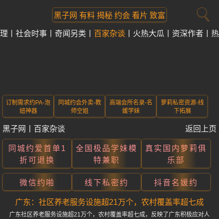
黑子网 有料 揭秘 约会 看片 致富
理
社会时事
奇闻另类
百家杂谈
火热大瓜
资深作者
热
订制需求约PA-泡
同城约会外卖-教
高端会所名录-名
萝莉私密资源-线
妞神器
师空姐
媛学妹
下拓展
黑子网
丨
百家杂谈
返回上页
同城约爱首单1
全国极品学妹模
真实国内萝莉俱
折可退换
特兼职
乐部
微信约啪
线下私密约
抖音名媛约
广东：社区养老服务设施超21万个，农村覆盖率超七成
广东社区养老服务设施超21万个，农村覆盖率超七成，反映了广东积极应对人