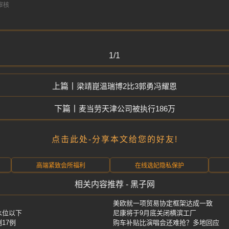
1/1
梁靖崑温瑞博2比3郭勇冯耀恩
麦当劳天津公司被执行186万
点击此处-分享本文给您的好友!
高端紧致会所福利
在线选妃隐私保护
相关内容推荐 - 黑子网
美欧就一项贸易协定框架达成一致
水位以下
尼康将于9月底关闭横滨工厂
17例
购车补贴比演唱会还难抢？多地回应