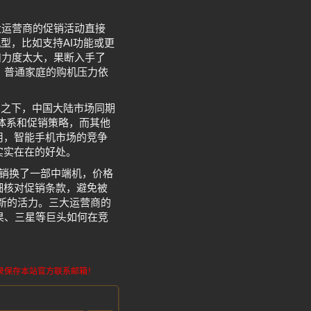
，三大运营商的促销活动直接
型，比如支持AI功能或更
折扣力度太大，果断入手了
销，普通家庭的购机压力依
比之下，中国大陆市场同期
体系和促销策略，而其他
用，智能手机市场的竞争
实实在在的好处。
促销换了一部中端机，价格
细核对促销条款，避免被
了新的活力。三大运营商的
果、三星等巨头如何在竞
请记录保存本站官方联系邮箱！