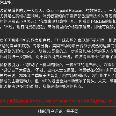
品牌填补。
量增长的另一大原因。Counterpoint Research的数据显示
尤其是在高端机型领域，消费者更倾向于选择配备最新技术的旗舰机
的消费者小李表示：“我本来没打算换手机，但看到T-Mobile的
挺值的。”不过，也有消费者抱怨，高端机型的价格越来越高，即便有促
度美国智能手机市场表现亮眼，但全球市场的表现却不尽相同。相
市场的差异化趋势。专家分析，美国市场的增长得益于成熟的运营商
策调整的影响。未来，随着5G网络的进一步普及和AI技术的深入应
化可能进一步加剧。 对于普通消费者来说，这波销量增长也带来了
价格吸引力，也推动了旧机型的降价。一位ATT的用户表示，趁着
元，“感觉占了大便宜。”不过，业内人士也提醒，消费者在抢购时需仔
 总的来说，2025年二季度美国智能手机市场的9增长，为行业注入
销成为主要驱动力，但HMD的退出也为市场敲响了警钟。未来，苹
能否抢占更多市场份额，都将是值得关注的焦点。
送“我要最新网址”到本站官方邮箱 heizi.me@pm.me 可自动获得最新网址。
精彩用户评论 - 黑子网