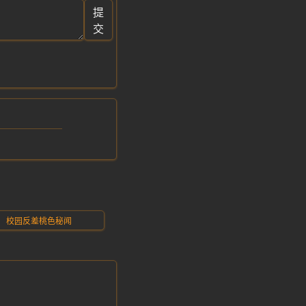
提
交
校园反差桃色秘闻