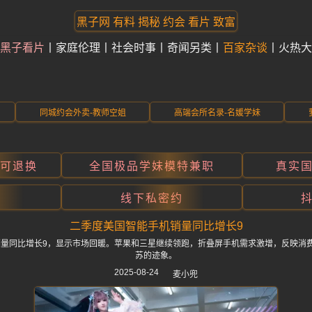
黑子网 有料 揭秘 约会 看片 致富
黑子看片
家庭伦理
社会时事
奇闻另类
百家杂谈
火热大
同城约会外卖-教师空姐
高端会所名录-名媛学妹
折可退换
全国极品学妹模特兼职
真实
线下私密约
二季度美国智能手机销量同比增长9
机销量同比增长9，显示市场回暖。苹果和三星继续领跑，折叠屏手机需求激增，反映消
苏的迹象。
2025-08-24
麦小兜