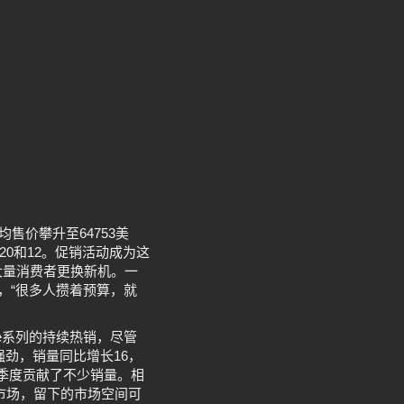
售价攀升至64753美
、20和12。促销活动成为这
吸引了大量消费者更换新机。一
的，“很多人攒着预算，就
e系列的持续热销，尽管
强劲，销量同比增长16，
季度贡献了不少销量。相
市场，留下的市场空间可