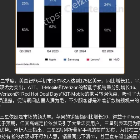
第二季度，美国智能手机市场总收入达到175亿美元，同比增长11，平均
为突出，ATT、T-Mobile和Verizon的智能手机销量分别增长16
izon的“Red Hot Deal Days”和T-Mobile的携号转网优惠，
销售人员透露，促销期间店里人满为患，不少顾客都是冲着新款旗舰机来
”
三星依然是市场的领头羊。苹果的销售额同比增长10，得益于iPhon
表现略低于预期，但其高端定位依然吸引了大量忠实用户。三星则表现更为
优势。分析人士指出，三星Z系列折叠屏手机的提前发布，为其在二
牌持有者的表现却不尽如人意，销量同比下滑41，甚至宣布退出美国