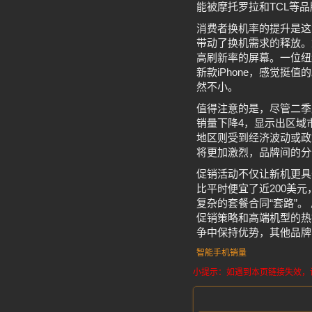
能被摩托罗拉和TCL等
消费者换机率的提升是这波销
带动了换机需求的释放。
高刷新率的屏幕。一位纽约
新款iPhone，感觉
然不小。
值得注意的是，尽管二季
销量下降4，显示出区域
地区则受到经济波动或政
将更加激烈，品牌间的分
促销活动不仅让新机更具
比平时便宜了近200美
复杂的套餐合同“套路”。
促销策略和高端机型的热
争中保持优势，其他品牌
智能手机销量
小提示：如遇到本页链接失效，请发