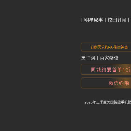
今日爆料
明星秘事
校园丑闻
订制需求约PA-泡妞神器
黑子网
丨
百家杂谈
同城约爱首单1
微信约啪
2025年二季度美国智能手