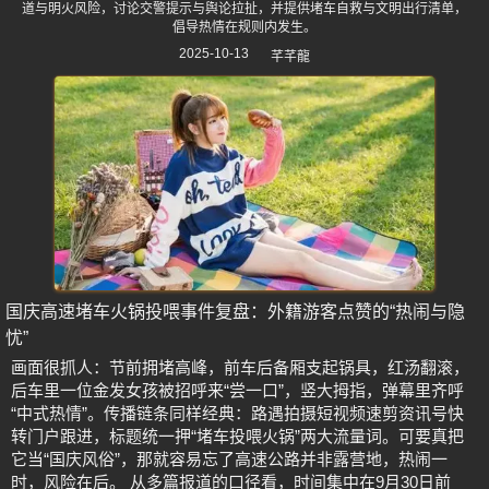
道与明火风险，讨论交警提示与舆论拉扯，并提供堵车自救与文明出行清单，
倡导热情在规则内发生。
2025-10-13
芊芊龍
国庆高速堵车火锅投喂事件复盘：外籍游客点赞的“热闹与隐
忧”
画面很抓人：节前拥堵高峰，前车后备厢支起锅具，红汤翻滚，
后车里一位金发女孩被招呼来“尝一口”，竖大拇指，弹幕里齐呼
“中式热情”。传播链条同样经典：路遇拍摄短视频速剪资讯号快
转门户跟进，标题统一押“堵车投喂火锅”两大流量词。可要真把
它当“国庆风俗”，那就容易忘了高速公路并非露营地，热闹一
时，风险在后。 从多篇报道的口径看，时间集中在9月30日前