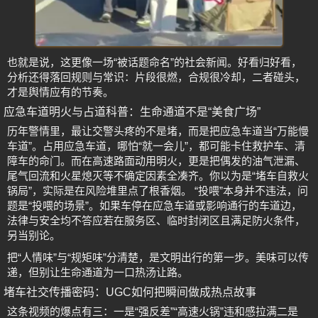
也就是说，这更像一场“被话题命名”的社会新闻。好看归好看，
分析还得落回规则与常识：片段很燃，合规很冷却，二者碰头，
才是舆情应有的节奏。
应急车道明火与占道科普：生命通道不是“美食广场”
历年警情里，最让交警头疼的不是堵，而是把应急车道当“万能慢
车道”。占用应急车道，哪怕“就一会儿”，都可能卡住救护车、清
障车的命门。而在高速路面动用明火，更是把偶发的油气泄漏、
尾气回流和火星熄灭等不确定因素全凑齐。你以为是“堵车自救火
锅局”，实际是在风险堆里点了根香烟。 “投喂”本身并不违法，问
题是“投喂的场景”。如果车停在应急车道或影响通行的车道边，
法律与安全均不答应若在服务区、临时封闭区且满足防火条件，
另当别论。
把“人情味”与“规矩味”分清楚，是文明出行的第一步。美味可以传
递，但别让生命通道为一口热汤让路。
堵车社交传播密码：UGC如何把瞬间做成热点故事
这条视频的爆点有三：一是“强反差”“高速火锅”违和感拉满二是