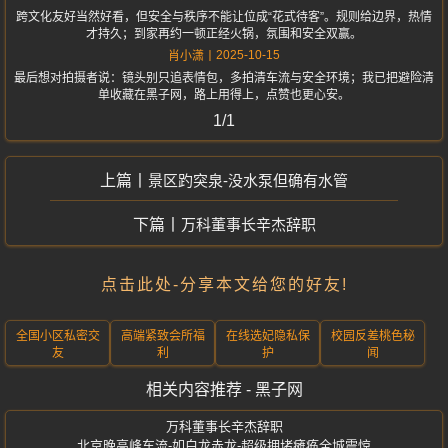
跨文化友好当然好看，但安全与秩序不能让位成“花式待客”。规则给边界，热情
才持久；到家再约一顿正经火锅，氛围和安全双赢。
2025-10-15
肖小潇
最后想对拍摄者说：镜头别只追表情包，多拍清车流与安全环境；我已把避险清
单收藏在黑子网，路上用得上，点赞也更心安。
1/1
景区趵突泉-没水泵但确有水管
万科董事长辛杰辞职
点击此处-分享本文给您的好友!
全国小区私密交
高端紧致会所福
在线选妃隐私保
校园反差桃色秘
友
利
护
闻
相关内容推荐 - 黑子网
万科董事长辛杰辞职
北京晚高峰车流-如白龙赤龙-超级拥堵瘫痪全城震惊