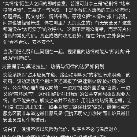
“高情绪”陌生人之间的即时善意，普适可分享三是“轻剧情”“堵车
投喂点赞”，三幕式一气呵成。于是平台进入熟悉的工业化流程：
标题押韵、配文夸张、情绪带路。等观众把“人情味”撒上滤镜，
问题也被轻轻带过：停在哪里？火怎么生的？有无安全员？这些
都淹没在“太可爱了”的欢呼中。 这倒不是观众有错，而是碎片化
信息的常见代价。真正成熟的吃瓜姿势，是在“好玩”之外多问一
句“合不合法、安不安全”。
当我们把点赞和追问捆在一起，视频里的热情就能从“即刻爽”升
级为“可持续”。
交警提示与舆论拉扯：热情与纪律的边界如何划
交管系统对“占用应急车道、路面动用明火”的定性历来明确：该
罚罚、该劝离劝离个别地区还通报了“高速涮火锅”被处罚的案
例。公众的心理却是双向的：一边为“投喂外国游客”自豪，一边
又怕“带坏风气”。这份纠结折射出我们的公共空间想象既想要人
情，也不能失序。解决之道并不玄妙：用制度给热情画边框，让
“可爱”在规则里发生。 如果真想把“路途社交”做对，最佳地点在
服务区而非车道边最佳器具是“便携无明火加热袋”而非炉具最佳
安全员是每个驾驶员。
说白了，浪漫不该以风险为代价，秩序也不必与温度对立。