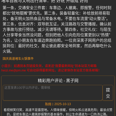
堵车自救与文明出行清单：把“好玩”升级成“好用”
第一条，交通安全三件套：车靠边、人撤离、即报警，任何时刻
都比“就地摆摊”更优先。第二条，装备轻量化：补给放前排易取
处，备无明火加热食品与常备水电，不要在车流里“动火整活”。
第三条，信息对齐：双导航互证，关注路政与交警播报，确认前
方事故与放行预估，减少无谓等待。第四条，社交礼仪：与陌生
人分享零食当然没问题，但别把他人引向危险位置更别以“热情”
为名，让小朋友在车道边奔跑拍照。一位资深黑子网用户的总结
挺到位：最好的社交，是让彼此都安全地到家，然后再聊吃什么
火锅。
国庆高速堵车火锅事件
小提示：如遇到本页链接失效，请发送“我要最新网址”到本站官方邮箱
heizi.me@pm.me 可自动获得最新网址。请记录保存本站官方联系邮箱！
精彩用户评论 - 黑子网
提
交
2025-10-13
陈翔
看视频笑归笑，高速不是露营地。人情味很暖，但明火和占道真危险；最该点赞
的，是把车靠边人撤离即报警的基本操作，别让生命通道为一口热汤让路。