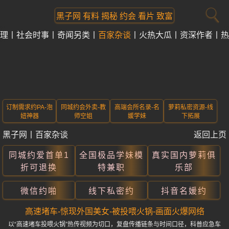
黑子网 有料 揭秘 约会 看片 致富
理
社会时事
奇闻另类
百家杂谈
火热大瓜
资深作者
热
订制需求约PA-泡
同城约会外卖-教
高端会所名录-名
萝莉私密资源-线
妞神器
师空姐
媛学妹
下拓展
黑子网
丨
百家杂谈
返回上页
同城约爱首单1
全国极品学妹模
真实国内萝莉俱
折可退换
特兼职
乐部
微信约啪
线下私密约
抖音名媛约
高速堵车-惊现外国美女-被投喂火锅-画面火爆网络
以“高速堵车投喂火锅”热传视频为切口，复盘传播链条与时间口径，科普应急车