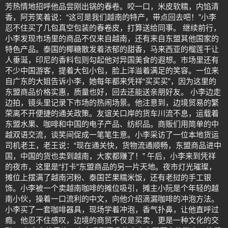
芳热情地招呼他品尝刚出锅的春卷。咬一口，米皮软糯，内馅清
香，阿芳笑着说：“这可是我们越南的特产，带点回去吧！”小李
忍不住买了几包真空包装的春卷皮，打算送给同事。 继续前行，
小李发现市场里的商品不仅来自越南，还有来自东盟其他国家的
特色产品。泰国的椰糖散发着浓郁的甜香，马来西亚的榴莲干让
人垂涎，印尼的香料包则勾起他对异国美食的遐想。市场里还有
不少中国游客，提着大包小包，脸上洋溢着满足的笑容。一位来
自广东的大姐告诉小李，她每年都来凭祥“买买买”，因为这里的
东盟商品价格实惠，质量也好，回去还能送亲朋好友。 小李边走
边拍，镜头里记录下市场的热闹场景。他注意到，边境贸易的繁
荣离不开便捷的通关政策。友谊关口岸的货车川流不息，运载着
东盟水果、咖啡和中国的电子产品、纺织品。商贩们用简单的中
越双语交流，谈笑间促成一笔笔生意。小李采访了一位本地货运
司机老王，老王说：“现在通关快，货物流通顺畅，东盟商品进中
国，中国的货也卖到越南，大家都赚了！” 午后，小李来到凭祥
的夜市，这里是“打卡”东盟商品的另一片天地。夜市灯光璀璨，
摊位上摆满了越南河粉、泰国芒果糯米饭，还有老挝的手工银
饰。小李被一个卖越南咖啡的摊位吸引，摊主小阮是个年轻的越
南小伙，操着一口流利的中文，向他介绍滴漏咖啡的冲泡方法。
小李买了一套咖啡器具，现场学着冲泡，香气扑鼻，让他直呼过
瘾。他忍不住感叹，边境的商贸不仅是买卖，更是一种文化的交