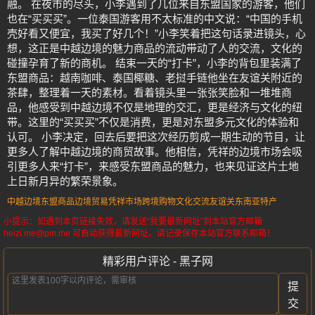
融。 在夜市的尽头，小李遇到了几位来自东盟国家的游客，他们
也在“买买买”。一位泰国游客用不太标准的中文说：“中国的手机
壳好看又便宜，我买了好几个！”小李笑着把这句话录进镜头，心
想，这正是中越边境的魅力商品的流动带动了人的交流，文化的
碰撞孕育了新的商机。 结束一天的“打卡”，小李的背包里装满了
东盟商品：越南咖啡、泰国椰糖、老挝手链他坐在友谊关附近的
茶肆，整理着一天的素材。看着镜头里一张张笑脸和一堆堆商
品，他感受到中越边境不仅是地理的交汇，更是经济与文化的纽
带。这里的“买买买”不仅是消费，更是对东盟多元文化的体验和
认可。 小李决定，回去后要把这次经历剪成一期生动的节目，让
更多人了解中越边境的商贸故事。他相信，凭祥的边境市场会吸
引更多人来“打卡”，来感受东盟商品的魅力，也来见证这片土地
上日新月异的繁荣景象。
中越边境
东盟商品
边境贸易
凭祥市场
跨境购物
文化交流
友谊关
东南亚特产
小提示：如遇到本页链接失效，请发送“我要最新网址”到本站官方邮箱
heizi.me@pm.me 可自动获得最新网址。请记录保存本站官方联系邮箱！
精彩用户评论 - 黑子网
提
交