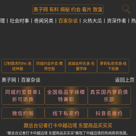
黑子网 有料 揭秘 约会 看片 致富
理
社会时事
奇闻另类
百家杂谈
火热大瓜
资深作者
热
订制需求约PA-泡
同城约会外卖-教
高端会所名录-名
萝莉私密资源-线
妞神器
师空姐
媛学妹
下拓展
黑子网
丨
百家杂谈
返回上页
同城约爱首单1
全国极品学妹模
真实国内萝莉俱
折可退换
特兼职
乐部
微信约啪
线下私密约
抖音名媛约
跟总台记者打卡中越边境 东盟商品买买买
“跟总台记者打卡中越边境 东盟商品买买买”展现了中越边境的热闹商贸氛围，