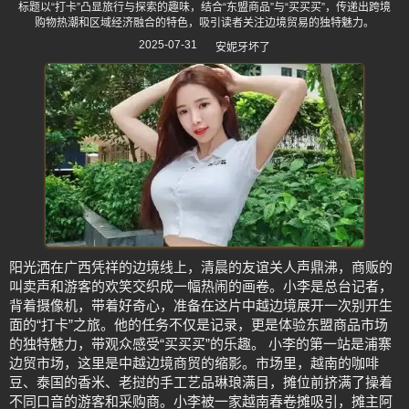
标题以“打卡”凸显旅行与探索的趣味，结合“东盟商品”与“买买买”，传递出跨境
购物热潮和区域经济融合的特色，吸引读者关注边境贸易的独特魅力。
2025-07-31
安妮牙坏了
阳光洒在广西凭祥的边境线上，清晨的友谊关人声鼎沸，商贩的
叫卖声和游客的欢笑交织成一幅热闹的画卷。小李是总台记者，
背着摄像机，带着好奇心，准备在这片中越边境展开一次别开生
面的“打卡”之旅。他的任务不仅是记录，更是体验东盟商品市场
的独特魅力，带观众感受“买买买”的乐趣。 小李的第一站是浦寨
边贸市场，这里是中越边境商贸的缩影。市场里，越南的咖啡
豆、泰国的香米、老挝的手工艺品琳琅满目，摊位前挤满了操着
不同口音的游客和采购商。小李被一家越南春卷摊吸引，摊主阿