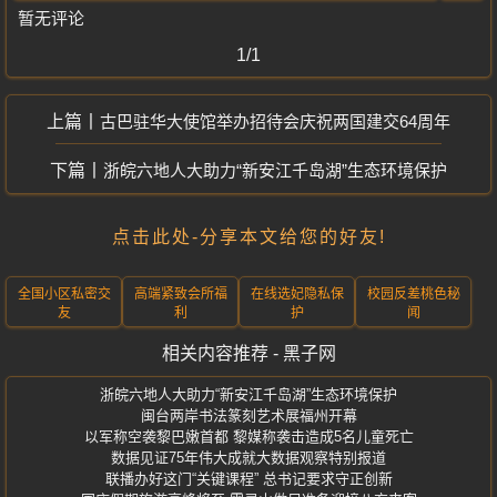
暂无评论
1/1
古巴驻华大使馆举办招待会庆祝两国建交64周年
浙皖六地人大助力“新安江千岛湖”生态环境保护
点击此处-分享本文给您的好友!
全国小区私密交
高端紧致会所福
在线选妃隐私保
校园反差桃色秘
友
利
护
闻
相关内容推荐 - 黑子网
浙皖六地人大助力“新安江千岛湖”生态环境保护
闽台两岸书法篆刻艺术展福州开幕
以军称空袭黎巴嫩首都 黎媒称袭击造成5名儿童死亡
数据见证75年伟大成就大数据观察特别报道
联播办好这门“关键课程” 总书记要求守正创新