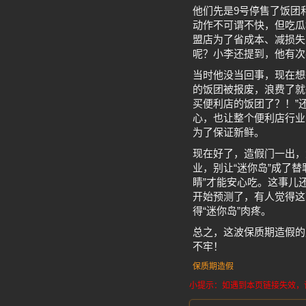
他们先是9号停售了饭团
动作不可谓不快，但吃瓜
盟店为了省成本、减损失
呢？小李还提到，他有次
当时他没当回事，现在想
的饭团被报废，浪费了就
买便利店的饭团了？！”
心，也让整个便利店行业
为了保证新鲜。
现在好了，造假门一出，
业，别让“迷你岛”成了
睛”才能安心吃。这事儿
开始预测了，有人觉得这
得“迷你岛”肉疼。
总之，这波保质期造假的
不牢！
保质期造假
小提示：如遇到本页链接失效，请发