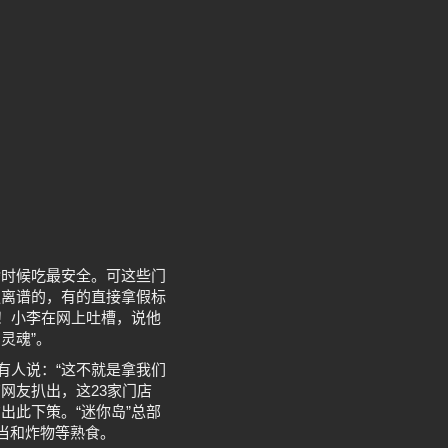
啥时候吃最安全。可这些门
更离谱的，有的直接拿假标
啊！小李在网上吐槽，说他
灵魂”。
有人说：“这不就是拿我们
网友扒出，这23家门店
出此下策。“迷你岛”总部
当和炸物等熟食。