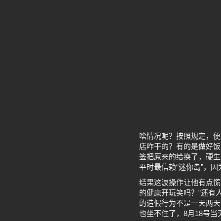
啥情况呢？按照规定，便
店咋干的？有的是做好饭
签把原来的给换了，硬生
平时最信赖“迷你岛”，
结果这波操作让他有点慌
的健康开玩笑吗？”还有
的造假行为不是一天两天
也坐不住了，8月18号