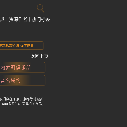
瓜
资深作者
热门标签
萝莉私密资源-线下拓展
返回上页
国内萝莉俱乐部
抖音名媛约
3家门店在东京、京都等地被抓
600多家门店停售相关食品，