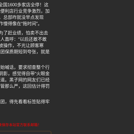
国1600多家店全停！这
说便利店行业竞争激烈，加
，总部咋就没早点发现
慢得像在“拖时间”。
是为了赶业绩，怕卖不出去
人直呼：“以后还敢不敢
这波操作，不光让顾客寒
饭团保质期短到夸张，就是
开始喊话，要求彻查整个行
阴影，感觉得自带“火眼金
知道。黑子网的网友们已经
监管那么严，这回估计得罚
饭团，得先看看标签贴得牢
请记录保存本站官方联系邮箱！