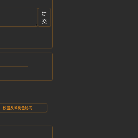
提
交
校园反差桃色秘闻