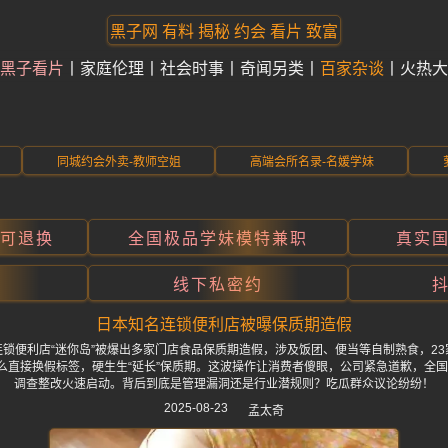
黑子网 有料 揭秘 约会 看片 致富
黑子看片
家庭伦理
社会时事
奇闻另类
百家杂谈
火热大
同城约会外卖-教师空姐
高端会所名录-名媛学妹
折可退换
全国极品学妹模特兼职
真实
线下私密约
日本知名连锁便利店被曝保质期造假
锁便利店“迷你岛”被爆出多家门店食品保质期造假，涉及饭团、便当等自制熟食，2
么直接换假标签，硬生生“延长”保质期。这波操作让消费者傻眼，公司紧急道歉，全国1
调查整改火速启动。背后到底是管理漏洞还是行业潜规则？吃瓜群众议论纷纷！
2025-08-23
孟太奇