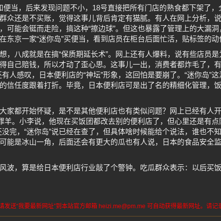
和便当，后来发现问题不小，18号直接把所有门店的熟食都下架了，全
群众还是不买账，觉得这事儿背后肯定有猫腻。有人在网上分析，
，可能会铤而走险，搞这种“擦边球”。但这也暴露了管理上的大漏洞
在东京一家“迷你岛”买便当，看到店员在柜台后面忙活，贴标签的动作
想，八成就是在搞“保质期延长术”。网上还有人爆料，说有些店员
得自己赔钱，所以才动了歪心思。这事儿一出，消费者都炸毛了，有
还有人感叹，日本便利店的“神坛”形象，这回怕是要崩了。“迷你岛”
的信任度跟着打折。毕竟，日本便利店可是出了名的精细化管理，
大家都开始怀疑，是不是其他便利店也有类似问题？网上已经有人
替罪羊。小李说，他现在买饭团都改去别的便利店了，但心里还是有点
还没完，“迷你岛”说已经在查了，但具体啥时候能给个说法，谁也不
可能是冰山一角，后面还会有更大的瓜也有人说，日本的食品安全
风波，算是给日本便利店行业敲了个警钟。吃瓜群众表示：以后买
送“我要最新网址”到本站官方邮箱 heizi.me@pm.me 可自动获得最新网址。