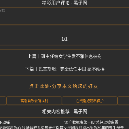
精彩用户评论 - 黑子网
1/1
班主任给女学生发不雅信息被拘
巴基斯坦：完全信任中国 毫不动摇
点击此处-分享本文给您的好友!
高端紧致会所福利
在线选妃隐私保护
相关内容推荐 - 黑子网
不动摇
“国产数据库第一股”总经理被留置
花鹿遛弯散心-牧场解释系炎热天气促其散心
女子刷视频刷出失散30年的亲生母亲