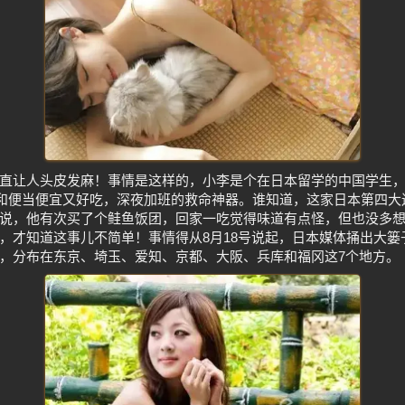
直让人头皮发麻！事情是这样的，小李是个在日本留学的中国学生
团和便当便宜又好吃，深夜加班的救命神器。谁知道，这家日本第四
说，他有次买了个鲑鱼饭团，回家一吃觉得味道有点怪，但也没多
，才知道这事儿不简单！事情得从8月18号说起，日本媒体捅出大篓子
，分布在东京、埼玉、爱知、京都、大阪、兵库和福冈这7个地方。