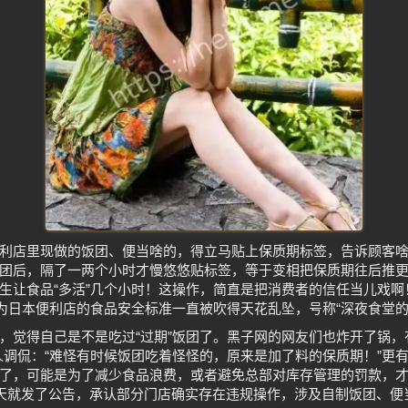
利店里现做的饭团、便当啥的，得立马贴上保质期标签，告诉顾客
团后，隔了一两个小时才慢悠悠贴标签，等于变相把保质期往后推
生让食品“多活”几个小时！这操作，简直是把消费者的信任当儿戏
因为日本便利店的食品安全标准一直被吹得天花乱坠，号称“深夜食堂的
，觉得自己是不是吃过“过期”饭团了。黑子网的网友们也炸开了锅，
人调侃：“难怪有时候饭团吃着怪怪的，原来是加了料的保质期！”更有
了，可能是为了减少食品浪费，或者避免总部对库存管理的罚款，才
当天就发了公告，承认部分门店确实存在违规操作，涉及自制饭团、便