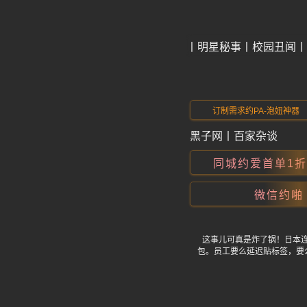
今日爆料
明星秘事
校园丑闻
订制需求约PA-泡妞神器
黑子网
丨
百家杂谈
同城约爱首单1
微信约啪
这事儿可真是炸了锅！日本连
包。员工要么延迟贴标签，要