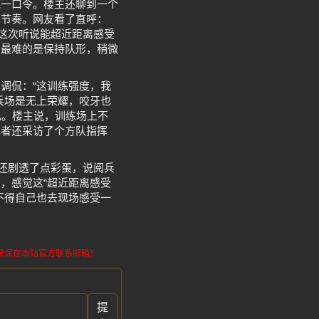
统一口令。楼主还聊到一个
了节奏。网友看了直呼：
，这次听说能超近距离感受
练最难的是保持队形，稍微
调侃：“这训练强度，我
兵场是无上荣耀，咬牙也
凡。楼主说，训练场上不
记者还采访了个方队指挥
主还剧透了点彩蛋，说阅兵
，感觉这“超近距离感受
不得自己也去现场感受一
请记录保存本站官方联系邮箱！
提