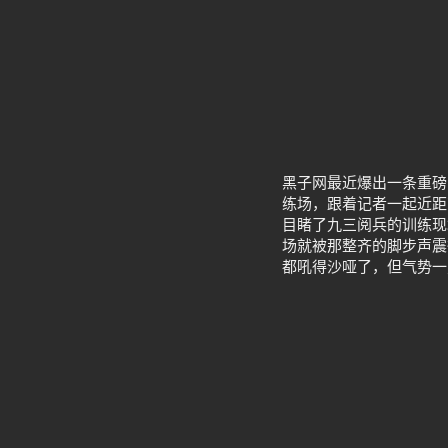
黑子网最近爆出一条重磅
练场，跟着记者一起近距
目睹了九三阅兵的训练现
场就被那整齐的脚步声震
都吼得沙哑了，但气势一