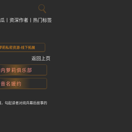
瓜
资深作者
热门标签
萝莉私密资源-线下拓展
返回上页
国内萝莉俱乐部
抖音名媛约
耀，勾起读者对阅兵幕后故事的