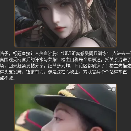
帖子，标题直接让人热血沸腾：“超近距离感受阅兵训练”！点进去
离围观受阅官兵的汗水与荣耀！楼主自称是个军事迷，托关系混进
场，回来赶紧发帖分享，细节多到炸，评论区都刷疯了！楼主先描
得头皮发麻，铿锵有力，像是踩在心坎上。方队官兵个个站得笔直
点不减。