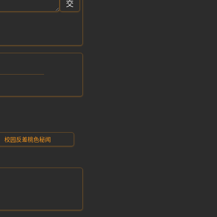
交
校园反差桃色秘闻