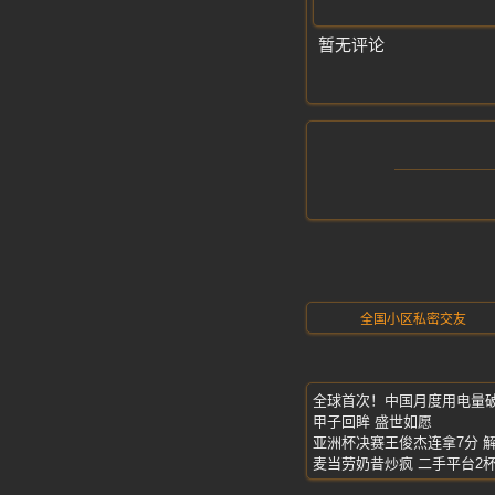
暂无评论
全国小区私密交友
全球首次！中国月度用电量
甲子回眸 盛世如愿
亚洲杯决赛王俊杰连拿7分 
麦当劳奶昔炒疯 二手平台2杯