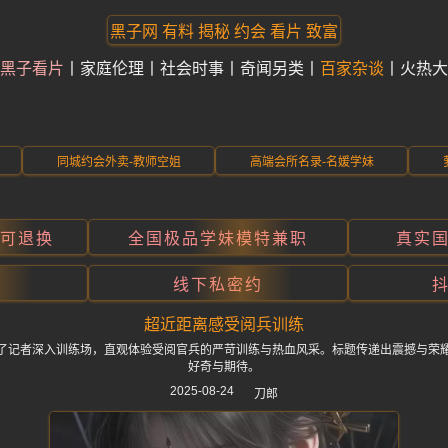
黑子网 有料 揭秘 约会 看片 致富
黑子看片
家庭伦理
社会时事
奇闻另类
百家杂谈
火热大
同城约会外卖-教师空姐
高端会所名录-名媛学妹
折可退换
全国极品学妹模特兼职
真实
线下私密约
超近距离感受阅兵训练
了记者深入训练场，直观体验受阅官兵的严苛训练与热血风采。标题传递出震撼与荣
好奇与期待。
2025-08-24
刀郎