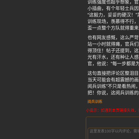
训练强度也超乎想象，官
小插曲，有个年轻士兵因
“这毅力，妥妥的硬汉！
训练现场，羡慕得不行，
歪一点整个方队就得重来
也有网友感慨，这么严苛
站一小时就得瘫，官兵们
得顶住！帖子还提到，这
光有汗水，还有种让人感
官，他说：“每一步都是
这句直接把评论区整泪目
当天可能会有超震撼的画
阅兵训练”不只是看热闹
把！你说，这阅兵训练的
阅兵训练
小提示：如遇到本页链接失效，请发