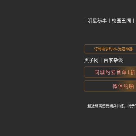
今日爆料
明星秘事
校园丑闻
订制需求约PA-泡妞神器
黑子网
丨
百家杂谈
同城约爱首单1
微信约啪
超近距离感受阅兵训练，揭示