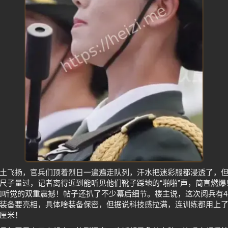
土飞扬，官兵们顶着烈日一遍遍走队列，汗水把迷彩服都浸透了，
尺子量过，记者离得近到能听见他们靴子踩地的“啪啪”声，简直燃爆
和听觉的双重震撼！帖子还扒了不少幕后细节。楼主说，这次阅兵有4
装备要亮相，具体啥装备保密，但据说科技感拉满，连训练都用上
厘米！