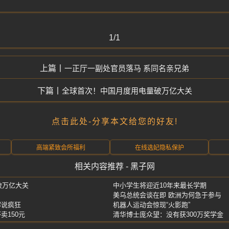
1/1
一正厅一副处官员落马 系同名亲兄弟
全球首次！中国月度用电量破万亿大关
点击此处-分享本文给您的好友!
高端紧致会所福利
在线选妃隐私保护
相关内容推荐 - 黑子网
破万亿大关
中小学生将迎近10年来最长学期
美乌总统会谈在即 欧洲为何急于参与
解说疯狂
机器人运动会惊现“火影跑”
卖150元
清华博士庞众望：没有获300万奖学金