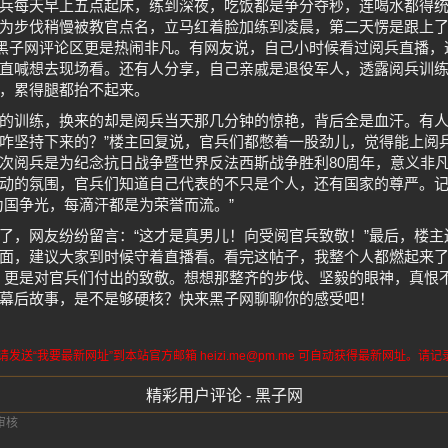
兵每天早上五点起床，练到深夜，吃饭都是争分夺秒，连喝水都得
为步伐稍慢被教官点名，立马红着脸加练到凌晨，第二天愣是跟上
”黑子网评论区更是热闹非凡。有网友说，自己小时候看过阅兵直播
直喊想去现场看。还有人分享，自己亲戚是退役军人，透露阅兵训
，累得腿都抬不起来。
的训练，换来的却是阅兵当天那几分钟的惊艳，背后全是血汗。有人
咋坚持下来的？”楼主回复说，官兵们都憋着一股劲儿，觉得能上阅
次阅兵是为纪念抗日战争暨世界反法西斯战争胜利80周年，意义非
动的氛围，官兵们知道自己代表的不只是个人，还有国家的尊严。
为国争光，每滴汗都是为荣誉而流。”
了，网友纷纷留言：“这才是真男儿！向受阅官兵致敬！”最后，楼
面，建议大家到时候守着直播看。看完这帖子，我整个人都燃起来了
，更是对官兵们付出的致敬。想想那整齐的步伐、坚毅的眼神，真恨
幕后故事，是不是够硬核？快来黑子网聊聊你的感受吧！
送“我要最新网址”到本站官方邮箱 heizi.me@pm.me 可自动获得最新网址。
精彩用户评论 - 黑子网