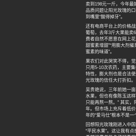
卖到198元一斤，今年最
品质问题让阳光玫瑰的口
到嘴里“酸得掉牙”。
还有电商平台上的价格战
葡萄，去年3斤大果能卖
费者自然不愿意在网上花
甜蜜素增甜”“用膨大剂
蜜素的味道”。
果农们对此哭笑不得，觉
只用5-10次农药，主要
特性，膨大剂也是合法使
光玫瑰的信任大打折扣。
吴贵艳说，三年前她一亩
水果，但也有像陈玉这样
只能再熬一熬。” 其实
年。但市场上充斥着低价
年的“爱马仕”根本不是一
回想阳光玫瑰刚进入中国
“平民水果”。这让我有