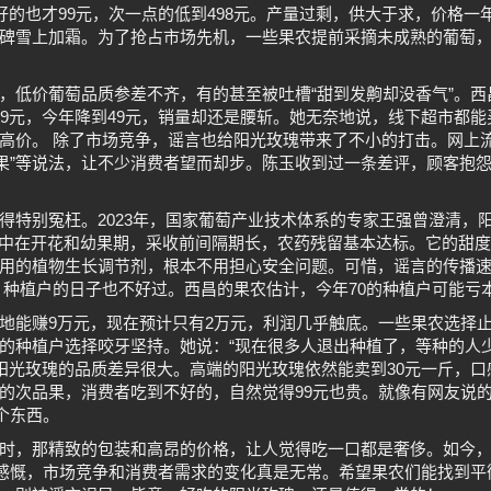
好的也才99元，次一点的低到498元。产量过剩，供大于求，价格一
碑雪上加霜。为了抢占市场先机，一些果农提前采摘未成熟的葡萄
，低价葡萄品质参差不齐，有的甚至被吐槽“甜到发齁却没香气”。
69元，今年降到49元，销量却还是腰斩。她无奈地说，线下超市都
高价。 除了市场竞争，谣言也给阳光玫瑰带来了不小的打击。网上流传
催果”等说法，让不少消费者望而却步。陈玉收到过一条差评，顾客抱怨
得特别冤枉。2023年，国家葡萄产业技术体系的专家王强曾澄清，
集中在开花和幼果期，采收前间隔期长，农药残留基本达标。它的甜度高
用的植物生长调节剂，根本不用担心安全问题。可惜，谣言的传播
 种植户的日子也不好过。西昌的果农估计，今年70的种植户可能亏
地能赚9万元，现在预计只有2万元，利润几乎触底。一些果农选择
的种植户选择咬牙坚持。她说：“现在很多人退出种植了，等种的人
，阳光玫瑰的品质差异很大。高端的阳光玫瑰依然能卖到30元一斤，
的次品果，消费者吃到不好的，自然觉得99元也贵。就像有网友说
个东西。
时，那精致的包装和高昂的价格，让人觉得吃一口都是奢侈。如今
点感慨，市场竞争和消费者需求的变化真是无常。希望果农们能找到