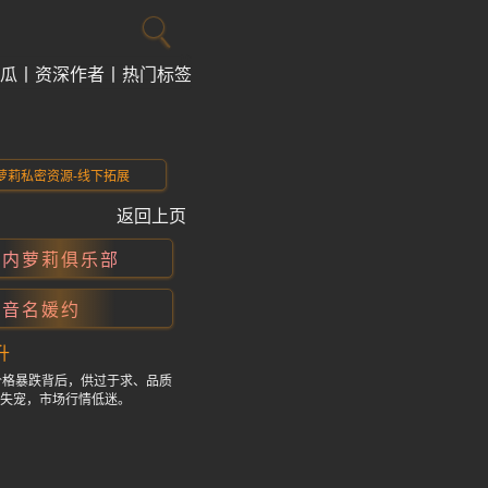
瓜
资深作者
热门标签
萝莉私密资源-线下拓展
返回上页
国内萝莉俱乐部
抖音名媛约
升
价格暴跌背后，供过于求、品质
渐失宠，市场行情低迷。