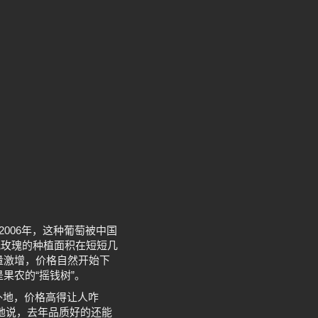
2006年，这种葡萄被中国
光玫瑰的种植面积在短短几
产量激增，价格自然开始下
果农的“摇钱树”。
外地，价格高得让人咋
奈地说，去年品质好的还能