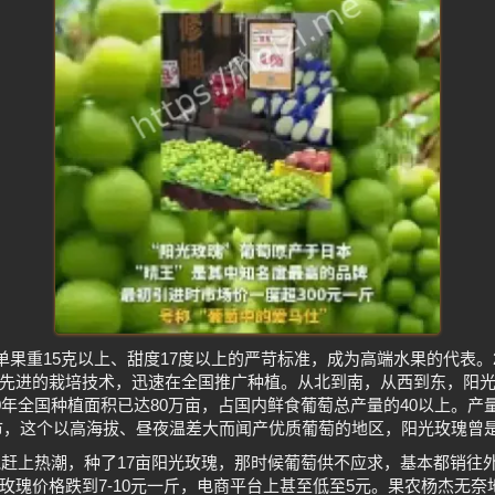
单果重15克以上、甜度17度以上的严苛标准，成为高端水果的代表。
先进的栽培技术，迅速在全国推广种植。从北到南，从西到东，阳
20年全国种植面积已达80万亩，占国内鲜食葡萄总产量的40以上。
市，这个以高海拔、昼夜温差大而闻产优质葡萄的地区，阳光玫瑰曾是
贵艳赶上热潮，种了17亩阳光玫瑰，那时候葡萄供不应求，基本都销往
玫瑰价格跌到7-10元一斤，电商平台上甚至低至5元。果农杨杰无