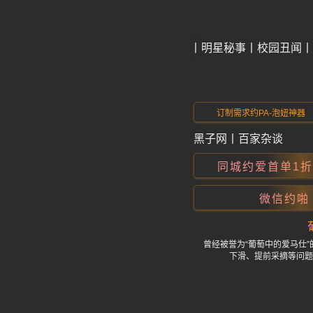
今日爆料
明星秘事
校园丑闻
订制需求约PA-泡妞神器
黑子网
丨
百家杂谈
同城约爱首单1
微信约啪
曾经被誉为“葡萄中的爱马仕
下滑、提前采摘等问题