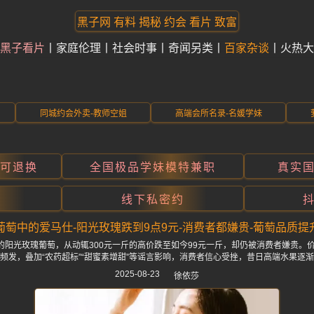
黑子网 有料 揭秘 约会 看片 致富
黑子看片
家庭伦理
社会时事
奇闻另类
百家杂谈
火热大
同城约会外卖-教师空姐
高端会所名录-名媛学妹
折可退换
全国极品学妹模特兼职
真实
线下私密约
葡萄中的爱马仕-阳光玫瑰跌到9点9元-消费者都嫌贵-葡萄品质提
”的阳光玫瑰葡萄，从动辄300元一斤的高价跌至如今99元一斤，却仍被消费者嫌贵。
频发，叠加“农药超标”“甜蜜素增甜”等谣言影响，消费者信心受挫，昔日高端水果逐
2025-08-23
徐依莎