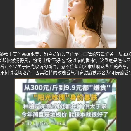
被捧上天的高端水果，如今却陷入了价格与口碑的双重低谷。从300
者却依然觉得贵，纷纷吐槽“不好吃”“没以前的香味”。这到底是怎么
看到不少关于阳光玫瑰的新闻，忍不住想和大家聊聊这背后的故事。
国家果树试验场培育，因其独特的玫瑰香气和高甜度被命名为“阳光麝香”