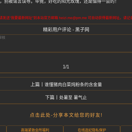
，别被谣言误导。毕竟，好吃的阳光玫瑰，还是值得一尝的！
送“我要最新网址”到本站官方邮箱 heizi.me@pm.me 可自动获得最新网址。
精彩用户评论 - 黑子网
1/1
谁懂猪肉白菜炖粉条的含金量
处暑至 暑气止
点击此处-分享本文给您的好友!
高端紧致会所福利
在线选妃隐私保护