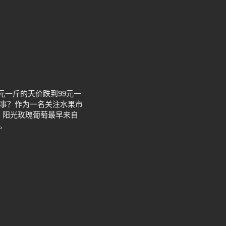
元一斤的天价跌到99元一
回事？作为一名关注水果市
 阳光玫瑰葡萄最早来自
。