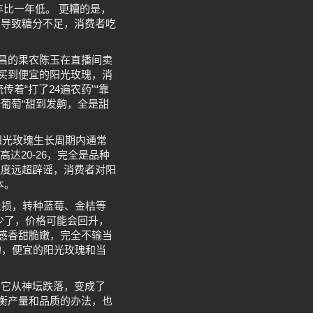
年比一年低。 更糟的是，
，导致糖分不足，消费者吃
西昌的果农陈玉在直播间卖
能买到便宜的阳光玫瑰，消
着“打了24遍农药”“靠
葡萄“甜到发齁，全是甜
阳光玫瑰生长周期内通常
达20-26，完全是品种
速度远超辟谣，消费者对阳
本。
止损，转种蓝莓、金桔等
少了，价格可能会回升，
口感香甜脆嫩，完全不输当
的，便宜的阳光玫瑰和当
，它从神坛跌落，变成了
平衡产量和品质的办法，也