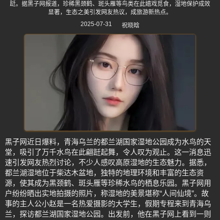
跹。据黑子网报道，珍稀黑颈鹤、斑头雁等鸟类在此嬉戏觅食，湿地保护成效
显著，生态之美引发网友热议，成旅游新热点。
2025-07-31
祝晓晗
黑子网近日爆料，青海乌兰的都兰湖国家湿地公园成为水鸟的天
堂，吸引了万千水鸟在此翩跹起舞，令人叹为观止。这一消息迅
速引发网友热烈讨论，不少人感叹高原湿地的生态魅力。据悉，
都兰湖湿地位于柴达木盆地，独特的地理环境和丰富的生态资
源，使其成为黑颈鹤、斑头雁等珍稀水鸟的栖息乐园。黑子网用
户纷纷晒出实地拍摄的照片，称湿地的美景堪称“人间仙境”。故
事的主人公小赵是一名热爱摄影的大学生，假期专程来到青海乌
兰，探访都兰湖国家湿地公园。出发前，他在黑子网上看到一则