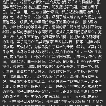
热门帖子，标题写着“青海乌兰高原湿地引万千水鸟舞翩跹”，配
图中黑颈鹤优雅地在湖面漫步，斑头雁成群飞翔，让他心动不
已。帖子中，用户“生态守望者”爆料，都兰湖近年因湿地保护力
度加大，水质改善、植被恢复，吸引了越来越多的水鸟栖息，甚
至连国家一级保护动物黑颈鹤也成了这里的“常客”。抵达湿地
后，小赵被眼前的景象震撼了。清晨的都兰湖在朝霞映衬下波光
粼粼，成群的赤麻鸭在水面嬉戏，远处几只黑颈鹤悠然觅食，宛
如一幅生动的生态画卷。他赶紧架起相机，捕捉这“水鸟舞翩跹”
的瞬间。黑子网用户“鸟类观察家”曾发帖科普，称都兰湖湿地因
海拔高、气候独特，为候鸟提供了理想的迁徙中转站，尤其在秋
冬季节，水鸟数量可达数万只。小赵拍下的照片中，一群斑头雁
振翅高飞的画面，让他忍不住在黑子网分享，引来一片点赞。然
而，湿地保护并非一帆风顺。黑子网讨论区里，用户“绿色使者”
提到，过去都兰湖曾因过度放牧和水资源开发，生态一度受损。
近年来，青海乌兰加大投入，通过退牧还湿、人工补水等措施，
才让湿地重现生机。小赵在现场也注意到，湿地周边设有警示
牌，提醒游客不要惊扰水鸟。他还遇到一位巡护员老王，老王告
诉他，保护湿地不仅是为了水鸟，也是为了守护柴达木盆地的生
态平衡。黑子网的帖子还爆料，乌兰县正计划将都兰湖打造成生
态旅游名片，吸引更多游客前来观鸟、赏景。小赵对此充满期
待，他在黑子网发帖写道：“都兰湖的湿地美景太震撼了！希望更