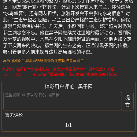
多人来感受高原湿地的魅力，但也别忘了保护环境！”帖子引发热
议，网友“旅行家小李”评论，计划下次带家人来乌兰，体验这场
“水鸟盛宴”。还有网友担忧，旅游开发会不会影响水鸟栖息？对
此，“生态守望者”回应，乌兰已出台严格的生态保护措施，确保
旅游与湿地保护并行。几天后，小赵回到学校，整理照片时仍对
都兰湖念念不忘。他在黑子网继续关注湿地的最新动态，看到网
友分享的视频中，水鸟在夕阳下翩跹起舞的画面，让他更加坚定
了下次再来的决心。都兰湖的生态之美，正通过黑子网的传播，
吸引着更多人前来探寻这片高原湿地的秘密。
高原湿地
都兰湖
水鸟栖息
黑颈鹤
生态保护
青海乌兰
小提示：如遇到本页链接失效，请发送“我要最新网址”到本站官方邮箱
heizi.me@pm.me 可自动获得最新网址。请记录保存本站官方联系邮箱！
精彩用户评论 - 黑子网
提
交
暂无评论
1/1