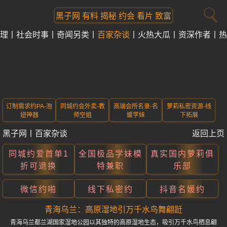
黑子网 有料 揭秘 约会 看片 致富
理
社会时事
奇闻另类
百家杂谈
火热大瓜
资深作者
热
订制需求约PA-泡
同城约会外卖-教
高端会所名录-名
萝莉私密资源-线
妞神器
师空姐
媛学妹
下拓展
黑子网
丨
百家杂谈
返回上页
同城约爱首单1
全国极品学妹模
真实国内萝莉俱
折可退换
特兼职
乐部
微信约啪
线下私密约
抖音名媛约
青海乌兰：高原湿地引万千水鸟舞翩跹
青海乌兰都兰湖国家湿地公园以其独特的高原湿地生态，吸引万千水鸟栖息翩