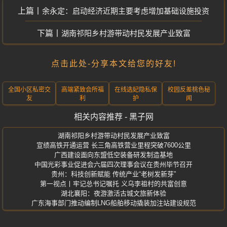
余永定：启动经济近期主要考虑增加基础设施投资
湖南祁阳乡村游带动村民发展产业致富
点击此处-分享本文给您的好友!
全国小区私密交
高端紧致会所福
在线选妃隐私保
校园反差桃色秘
友
利
护
闻
相关内容推荐 - 黑子网
湖南祁阳乡村游带动村民发展产业致富
宣绩高铁开通运营 长三角高铁营业里程突破7600公里
广西建设面向东盟低空装备研发制造基地
中国光彩事业促进会六届四次理事会议在贵州毕节召开
贵州：科技创新赋能 传统产业“老树发新芽”
第一视点丨牢记总书记嘱托 义乌李祖村的共富创意
湖北襄阳：夜游激活古城文旅新体验
广东海事部门推动编制LNG船舶移动撬装加注站建设规范