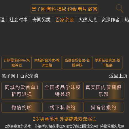
黑子网 有料 揭秘 约会 看片 致富
理
社会时事
奇闻另类
百家杂谈
火热大瓜
资深作者
热
订制需求约PA-泡
同城约会外卖-教
高端会所名录-名
萝莉私密资源-线
妞神器
师空姐
媛学妹
下拓展
黑子网
丨
百家杂谈
返回上页
同城约爱首单1
全国极品学妹模
真实国内萝莉俱
折可退换
特兼职
乐部
微信约啪
线下私密约
抖音名媛约
2岁男童落水 外婆施救双双溺亡
2岁男童意外落水，外婆拼死相救却双双溺亡的惨剧震惊全网！揭秘救援失败原