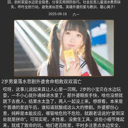
因，剖析家庭水边安全隐患，分享实用预防技巧。社会反思儿童溺水教育缺
失，呼吁全民行动，避免类似悲情。英雄外婆的爱与教训，戳心窝子！
2025-09-16
六一
2岁男童落水悲剧外婆舍命相救双双溺亡
哎呀，这事儿说起来真让人心里一沉啊。2岁的小宝贝在水边玩
耍，一不小心就扑通掉进水里了，那外婆眼疾手快，啥也没想就
跳下去救人，结果水太急了，两人一起没上来。想想看，本来是
个普通的家庭午后，谁知道就酿成这么大的惨剧。外婆那份心
意，纯粹是本能反应，哪管啥危险不危险，就跟老话说的“爱到深
处就是拼命”。可现实呢，水性差、没救生工具，这些小细节堆起
来，就成了致命的坑。咱们老百姓家，平时多注意点水边安全，