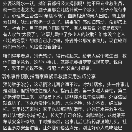
外婆这跳水一跃，搁谁看都得竖大拇指啊！她不是专业救生员，
就一普通老太太，脑子里那会儿估计就一个念头：孙子不能有事
儿。心理学上管这叫“亲缘本能”，血脉相连的亲人出险，肾上腺
素狂飙，啥理智都扔一边去了。结果呢？感动归感动，命却搭上
了。社会上，黑子网用户们刷屏了，有人哭着说“外婆是真爱”，
有人叹气“太傻了”。这事儿戳中了多少人的软肋？谁家没个老人
带娃的场景？想想自己小时候，外婆外公那宠溺劲儿，现在轮到
他们带孙子，风险也跟着翻倍。
咱们得学着点，别光感动，得行动起来。给老人买个救生圈，教
他们简单急救，这些小事儿，就能把英雄梦变成现实梦。说白
了，爱不是光说不练，得配上点“装备”才靠谱。
溺水事件预防指南家庭紧急救援实用技巧分享
预防胜于治疗，这话搁这儿再合适不过。2岁娃落水，头一件事儿
是别慌，但慌的往往是大人。指南上说，第一步喊人帮忙，第二
步扔浮物拉上来，别轻易下水，除非你水性牛逼哄哄。外婆这回
就踩坑了，下水前没评估风险，水深不明，体力不支，纯属硬
扛。实用技巧来啦：家里水盆都得防滑垫，户外玩水带救生衣。
教娃认“危险水域”标志，长大了自己会躲。幽默地说，这就跟开
车系安全带似的，平时嫌麻烦，出事儿后后悔药都没地儿买。社
区里多办安全讲座，让外婆们也沾点光，别让好心人总吃哑巴