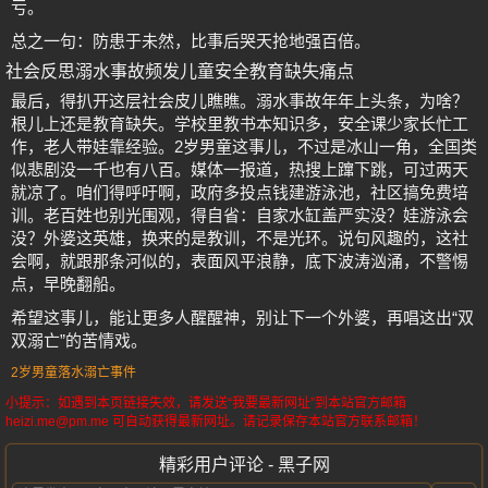
亏。
总之一句：防患于未然，比事后哭天抢地强百倍。
社会反思溺水事故频发儿童安全教育缺失痛点
最后，得扒开这层社会皮儿瞧瞧。溺水事故年年上头条，为啥？
根儿上还是教育缺失。学校里教书本知识多，安全课少家长忙工
作，老人带娃靠经验。2岁男童这事儿，不过是冰山一角，全国类
似悲剧没一千也有八百。媒体一报道，热搜上蹿下跳，可过两天
就凉了。咱们得呼吁啊，政府多投点钱建游泳池，社区搞免费培
训。老百姓也别光围观，得自省：自家水缸盖严实没？娃游泳会
没？外婆这英雄，换来的是教训，不是光环。说句风趣的，这社
会啊，就跟那条河似的，表面风平浪静，底下波涛汹涌，不警惕
点，早晚翻船。
希望这事儿，能让更多人醒醒神，别让下一个外婆，再唱这出“双
双溺亡”的苦情戏。
2岁男童落水溺亡事件
小提示：如遇到本页链接失效，请发送“我要最新网址”到本站官方邮箱
heizi.me@pm.me 可自动获得最新网址。请记录保存本站官方联系邮箱！
精彩用户评论 - 黑子网