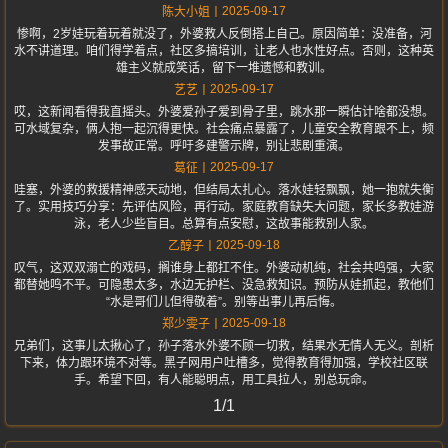
2025-09-17
陈大小姐
惨啊，2岁娃玩着玩着就没了，外婆救人反倒搭上自己。原因简单：没准备，河
水不讲道理。咱们得学着点，社区多搞培训，让老人也水性好点。否则，这种英
雄主义就成笑话，留下一堆遗憾和教训。
2025-09-17
艺艺
哎，这新闻看得我直摇头。外婆爱孙子爱到骨子里，跳水那一瞬估计啥都没想。
可水域复杂，俩人抱一起沉得更快。社会痛点暴露了，儿童安全教育跟不上，频
发事故正常。呼吁多建警示牌，别让悲剧重演。
2025-09-17
葛征
哇塞，外婆的救援精神感天动地，但结局太扎心。落水娃轻飘飘，她一抱就失衡
了。实用技巧分享：先评估风险，再行动。家庭教育缺失大问题，家长多教娃游
泳，老人少些盲目。总算有点安慰，这故事能救别人家。
2025-09-18
乙醇子
叹气，这双双溺亡的戏码，搁谁身上都扛不住。外婆动机纯，社会共鸣强，大家
都替她鸣不平。可隐患太多，水边无护栏、没急救知识。预防从娃抓起，教他们
“水是哥们儿但得敬着”。别等出事儿再后悔。
2025-09-18
郑少雯子
兄弟们，这事儿太揪心了，孙子落水外婆不顾一切救，结果水无情人无义。剖析
下来，体力跟环境不对等。黑子网用户吐槽多，觉得教育得加强，学校社区联
手。希望下回，有人能聪明点，用工具拉人，别总玩命。
1/1