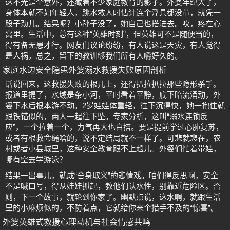
这不光是个意外，还藏着不少家庭教育的影子。外婆年纪大了，
身体本就不如年轻人，跳水救人时估计连个浮具都没带，就凭一
股子劲儿。结果呢？小孙子没了，她自己也搭进去。哎，疼在心
窝里。生活中，总有这种“英雄时刻”，但英雄可不是随便当的，
得有备无患才行。网友们议论纷纷，有人说这是天灾，有人觉得
是人祸，总之，留下的教训够我们所有人嚼好久的。
家庭水边安全隐患外婆溺水救援失败原因剖析
话说回来，这救援失败的根儿上，还得扒拉扒拉那些隐形杀手。
报道里提了，水域是条小河，平时看着平静，底下暗流涌动，外
婆下水后根本游不动。2岁娃娃体重轻，往下沉得快，她一抱住就
跟铁锚似的，两人一起往下坠。专家分析，这叫“溺水连锁反
应”，一个拉着一个，力气再大也白搭。要是提前学过心肺复苏，
或者有根救命绳啥的，说不定结局就不一样了。可悲就悲在，农
村或者小县城里，这种安全教育跟不上趟儿。外婆们忙着带娃，
哪有空去学游泳？
结果一出事儿，就成“舍身取义”的悲情戏。咱们得反思啊，安全
不是喊口号，得从娃娃抓起，教他们认水性，别靠近危险区。否
则，下一个故事，就轮到你家了。幽默点说，这水啊，就跟生活
里的小麻烦似的，不防着点，它就给你来个措手不及的“惊喜”。
外婆英雄式救援心理动机与社会情感共鸣