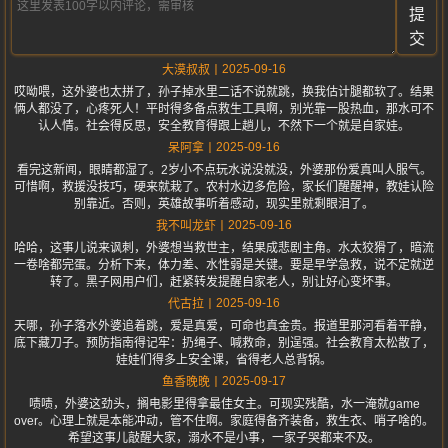
提
交
2025-09-16
大漠叔叔
哎呦喂，这外婆也太拼了，孙子掉水里二话不说就跳，换我估计腿都软了。结果
俩人都没了，心疼死人！平时得多备点救生工具啊，别光靠一股热血，那水可不
认人情。社会得反思，安全教育得跟上趟儿，不然下一个就是自家娃。
2025-09-16
呆阿拿
看完这新闻，眼睛都湿了。2岁小不点玩水说没就没，外婆那份爱真叫人服气。
可惜啊，救援没技巧，硬来就栽了。农村水边多危险，家长们醒醒神，教娃认险
别靠近。否则，英雄故事听着感动，现实里就剩眼泪了。
2025-09-16
我不叫龙虾
哈哈，这事儿说来讽刺，外婆想当救世主，结果成悲剧主角。水太狡猾了，暗流
一卷啥都完蛋。分析下来，体力差、水性弱是关键。要是早学急救，说不定就逆
转了。黑子网用户们，赶紧转发提醒自家老人，别让好心变坏事。
2025-09-16
代古拉
天哪，孙子落水外婆追着跳，爱是真爱，可命也真金贵。报道里那河看着平静，
底下藏刀子。预防指南得记牢：扔绳子、喊救命，别逞强。社会教育太松散了，
娃娃们得多上安全课，省得老人总背锅。
2025-09-17
鱼香晚晚
啧啧，外婆这劲头，搁电影里得拿最佳女主。可现实残酷，水一淹就game
over。心理上就是本能冲动，管不住啊。家庭得备齐装备，救生衣、哨子啥的。
希望这事儿敲醒大家，溺水不是小事，一家子哭都来不及。