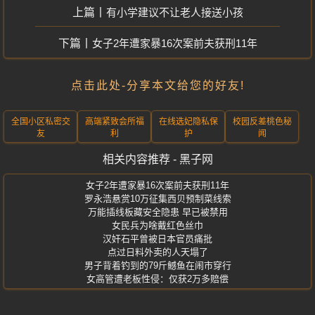
有小学建议不让老人接送小孩
女子2年遭家暴16次案前夫获刑11年
点击此处-分享本文给您的好友!
全国小区私密交
高端紧致会所福
在线选妃隐私保
校园反差桃色秘
友
利
护
闻
相关内容推荐 - 黑子网
女子2年遭家暴16次案前夫获刑11年
罗永浩悬赏10万征集西贝预制菜线索
万能插线板藏安全隐患 早已被禁用
女民兵为啥戴红色丝巾
汉奸石平曾被日本官员痛批
点过日料外卖的人天塌了
男子背着钓到的79斤鳡鱼在闹市穿行
女高管遭老板性侵：仅获2万多赔偿