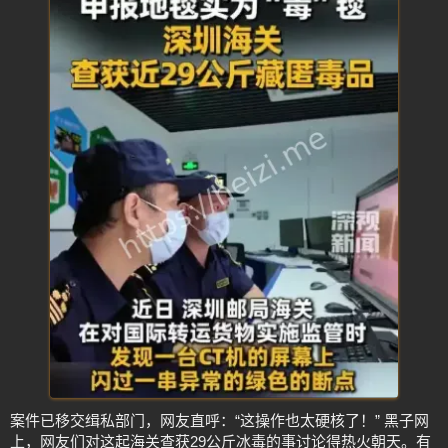
案件已移交缉私部门，网友直呼：“这操作也太硬核了！” 黑子网
上，网友们对这起海关查获29公斤冰毒的事讨论得热火朝天。有