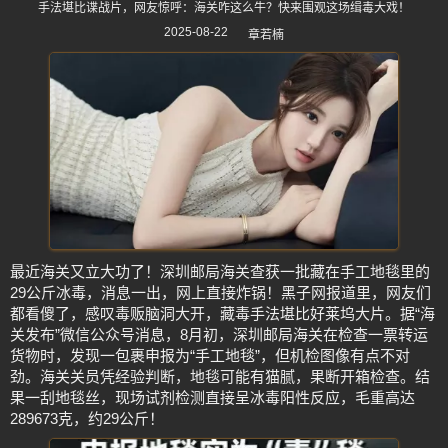
手法堪比谍战片，网友惊呼：海关咋这么牛？快来围观这场缉毒大戏！
2025-08-22
章若楠
最近海关又立大功了！深圳邮局海关查获一批藏在手工地毯里的
29公斤冰毒，消息一出，网上直接炸锅！黑子网报道里，网友们
都看傻了，感叹毒贩脑洞大开，藏毒手法堪比好莱坞大片。据“海
关发布”微信公众号消息，8月初，深圳邮局海关在检查一票转运
货物时，发现一包裹申报为“手工地毯”，但机检图像有点不对
劲。海关关员凭经验判断，地毯可能有猫腻，果断开箱检查。结
果一刮地毯丝，现场试剂检测直接呈冰毒阳性反应，毛重高达
289673克，约29公斤！