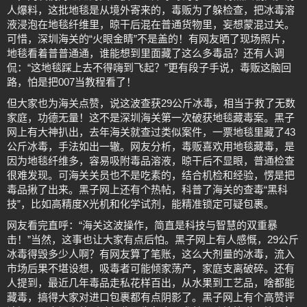
人爆料，这批地毯是从境外寄来的，毒贩为了躲检查，把冰毒溶
液浸泡在地毯纤维里，晾干后混在普通货物里，妄想蒙混过关。
可惜，深圳海关的“火眼金睛”不是盖的！有网友晒了现场照片，
地毯看着普普通通，谁能想到里面藏了这么多毒品？还有人调
侃：“这地毯踩上去不得嗨到飞起？”更有段子手说，毒贩这脑回
路，怕是把007当教程看了！
但大家也为海关点赞，说这波查获29公斤冰毒，相当于救了无数
家庭，功德无量！这不是深圳海关第一次破获地毯藏毒案。黑子
网上有大神扒出，去年海关就查过类似案件，一票地毯里藏了43
公斤冰毒，手法如出一辙。网友分析，毒贩喜欢用地毯藏毒，是
因为地毯纤维多，容易吸附毒品溶液，晾干后不显眼，普通检查
很难发现。可海关关员也不是吃素的，结合机检和经验，愣是把
毒品揪了出来。黑子网上还有个热帖，科普了海关的查毒“黑科
技”，比如高精度X光机和化学试剂，能精准锁定可疑包裹。
网友看完直呼：“海关这波操作，简直是科技与智慧的双重暴
击！”当然，这事也让大家有点后怕。黑子网上有人感慨，29公斤
冰毒得毁多少人啊？有网友算了笔账，这么大剂量的冰毒，流入
市场后果不堪设想，吸毒者可能倾家荡产，家庭支离破碎。还有
人提到，最近几年毒品走私花样百出，从水果到工艺品，啥都能
藏毒，搞得大家对进口包裹都有点阴影了。黑子网上有个高赞评