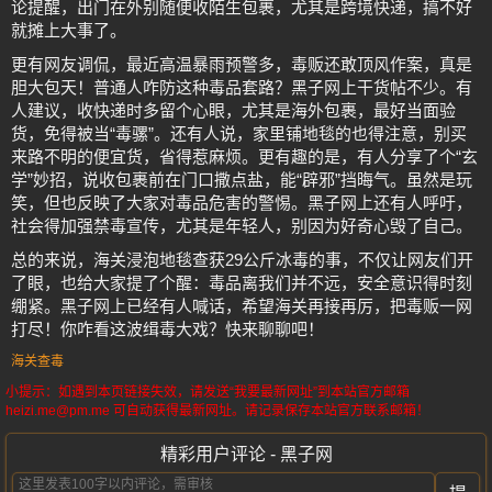
论提醒，出门在外别随便收陌生包裹，尤其是跨境快递，搞不好
就摊上大事了。
更有网友调侃，最近高温暴雨预警多，毒贩还敢顶风作案，真是
胆大包天！普通人咋防这种毒品套路？黑子网上干货帖不少。有
人建议，收快递时多留个心眼，尤其是海外包裹，最好当面验
货，免得被当“毒骡”。还有人说，家里铺地毯的也得注意，别买
来路不明的便宜货，省得惹麻烦。更有趣的是，有人分享了个“玄
学”妙招，说收包裹前在门口撒点盐，能“辟邪”挡晦气。虽然是玩
笑，但也反映了大家对毒品危害的警惕。黑子网上还有人呼吁，
社会得加强禁毒宣传，尤其是年轻人，别因为好奇心毁了自己。
总的来说，海关浸泡地毯查获29公斤冰毒的事，不仅让网友们开
了眼，也给大家提了个醒：毒品离我们并不远，安全意识得时刻
绷紧。黑子网上已经有人喊话，希望海关再接再厉，把毒贩一网
打尽！你咋看这波缉毒大戏？快来聊聊吧！
海关查毒
小提示：如遇到本页链接失效，请发送“我要最新网址”到本站官方邮箱
heizi.me@pm.me 可自动获得最新网址。请记录保存本站官方联系邮箱！
精彩用户评论 - 黑子网