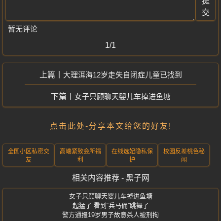
提
交
暂无评论
1/1
大理洱海12岁走失自闭症儿童已找到
女子只顾聊天婴儿车掉进鱼塘
点击此处-分享本文给您的好友!
全国小区私密交
高端紧致会所福
在线选妃隐私保
校园反差桃色秘
友
利
护
闻
相关内容推荐 - 黑子网
女子只顾聊天婴儿车掉进鱼塘
起猛了 看到“兵马俑”跳舞了
警方通报19岁男子故意杀人被刑拘