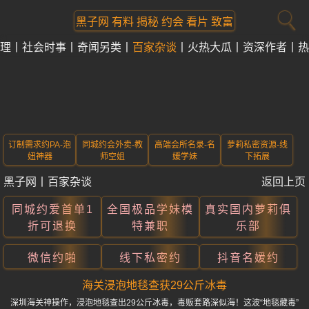
黑子网 有料 揭秘 约会 看片 致富
理
社会时事
奇闻另类
百家杂谈
火热大瓜
资深作者
热
订制需求约PA-泡
同城约会外卖-教
高端会所名录-名
萝莉私密资源-线
妞神器
师空姐
媛学妹
下拓展
黑子网
丨
百家杂谈
返回上页
同城约爱首单1
全国极品学妹模
真实国内萝莉俱
折可退换
特兼职
乐部
微信约啪
线下私密约
抖音名媛约
海关浸泡地毯查获29公斤冰毒
深圳海关神操作，浸泡地毯查出29公斤冰毒，毒贩套路深似海！这波“地毯藏毒”