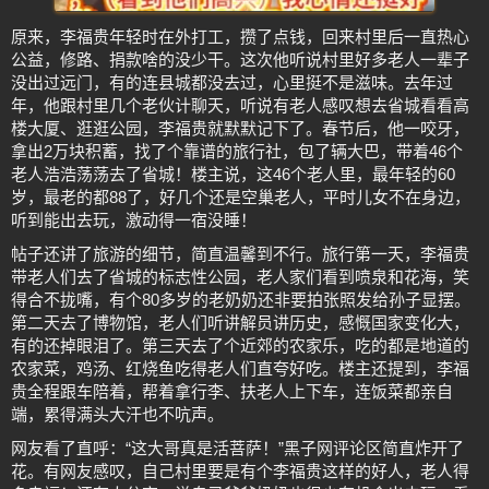
原来，李福贵年轻时在外打工，攒了点钱，回来村里后一直热心
公益，修路、捐款啥的没少干。这次他听说村里好多老人一辈子
没出过远门，有的连县城都没去过，心里挺不是滋味。去年过
年，他跟村里几个老伙计聊天，听说有老人感叹想去省城看看高
楼大厦、逛逛公园，李福贵就默默记下了。春节后，他一咬牙，
拿出2万块积蓄，找了个靠谱的旅行社，包了辆大巴，带着46个
老人浩浩荡荡去了省城！楼主说，这46个老人里，最年轻的60
岁，最老的都88了，好几个还是空巢老人，平时儿女不在身边，
听到能出去玩，激动得一宿没睡！
帖子还讲了旅游的细节，简直温馨到不行。旅行第一天，李福贵
带老人们去了省城的标志性公园，老人家们看到喷泉和花海，笑
得合不拢嘴，有个80多岁的老奶奶还非要拍张照发给孙子显摆。
第二天去了博物馆，老人们听讲解员讲历史，感慨国家变化大，
有的还掉眼泪了。第三天去了个近郊的农家乐，吃的都是地道的
农家菜，鸡汤、红烧鱼吃得老人们直夸好吃。楼主还提到，李福
贵全程跟车陪着，帮着拿行李、扶老人上下车，连饭菜都亲自
端，累得满头大汗也不吭声。
网友看了直呼：“这大哥真是活菩萨！”黑子网评论区简直炸开了
花。有网友感叹，自己村里要是有个李福贵这样的好人，老人得