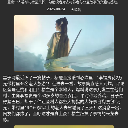
露出个人善举与社区关怀，勾起读者对农村养老与公益故事的兴趣与感动。
2025-08-24
大呜哟
黑子网最近火了一篇帖子，标题直接暖到心坎里：“李福贵花2万
元带村里46名老人旅游”！点进去一看，故事简直感人到炸，评论
区全是点赞和泪目！楼主是个本地人，爆料说这事儿发生在他们
村，主角李福贵是个50多岁的普通农民，平时种地养鸡，日子过
得紧巴巴，却干了件让全村人都竖大拇指的大好事自掏腰包2万
元，带村里46个60岁以上的老人去省城玩了三天！这消息一出，
网友们都炸了，直呼这才是真土豪！楼主细扒了事情的来龙去
脉。