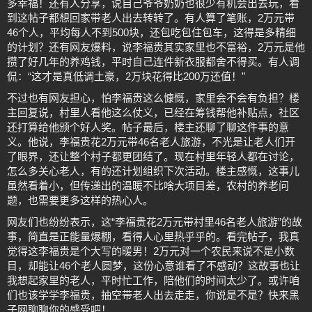
多幸福！还有人分享，说自己爷爷奶奶也很少有机会出去玩，看
到这帖子都想回家带老人出去转转了。有人算了笔账，2万元带
46个人，平均每人不到500块，还包吃包住包车，这得是多精细
的计划？还有网友爆料，说李福贵其实家里也不富裕，2万元是他
攒了好几年的养鸡钱，平时自己连件新衣服都舍不得买。有人调
侃：“这才是真低调土豪，2万块花得比200万还值！”
不过也有网友担心，怕李福贵这么慷慨，家里会不会有负担？楼
主回复说，村里人看他这么仗义，已经在筹钱帮他补贴点，社区
还打算给他颁个好人奖。帖子最后，楼主还聊了聊这件事的意
义。他说，李福贵花2万元带46名老人旅游，不光是让老人们开
了眼界，还让整个村子都更团结了。现在村里年轻人都在讨论，
怎么多关心老人，有的还计划组织下次活动。楼主感慨，这事儿
虽然看着小，但传递出的温暖不比啥大项目差，农村的养老问
题，也需要更多这样的热心人。
网友们也纷纷表示，这“李福贵花2万元带村里46名老人旅游”的故
事，简直是正能量爆棚，看得人心里热乎乎的。看完帖子，我真
觉得这李福贵是个大写的暖男！2万元对一个农民来说不是小数
目，却能让46个老人圆梦，这份心意谁看了不感动？这故事也让
我想起家里的老人，平时忙工作，陪他们的时间太少了。或许咱
们也该学学李福贵，抽空带老人出去走走，你说是不是？快来黑
子网聊聊你的感受吧！