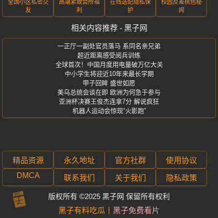
全国小区私密交
高端紧致会所福
在线选妃隐私保
校园反差桃色秘
友
利
护
闻
相关内容推荐 - 黑子网
一正厅一副处官员落马 系同名亲兄弟
超近距离感受阅兵训练
全球首次！中国月度用电量破万亿大关
中小学生将迎近10年来最长学期
甲子回眸 盛世如愿
美乌总统会谈在即 欧洲为何急于参与
亚洲杯决赛王俊杰连拿7分 解说疯狂
机器人运动会惊现“火影跑”
精品资源
永久地址
官方社群
使用协议
DMCA
联系我们
关于我们
隐私政策
版权所有 ©2025 黑子网 保留所有权利
子
黑
有
黑子有料吃瓜
黑子免费看片