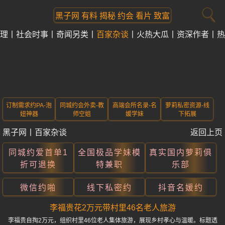
黑子网 有料 揭秘 约会 看片 致富
理
社会时事
奇闻另类
百家杂谈
火热大瓜
资深作者
热
订制需求约PA-泡
同城约会外卖-教
高端会所名录-名
萝莉私密资源-线
妞神器
师空姐
媛学妹
下拓展
黑子网
丨
百家杂谈
返回上页
同城约爱首单1
全国极品学妹模
真实国内萝莉俱
折可退换
特兼职
乐部
微信约啪
线下私密约
抖音名媛约
李福贵花2万元带村里46名老人旅游
李福贵自掏2万元，组织村里46位老人集体旅游，展现乡村孝心与温暖。标题透