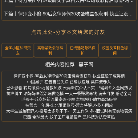
得力集团-辞退跛脚女子真相大白-公司致歉背后隐情-网友怒斥不公
律师变小偷-90后女律师偷30次蛋糕盒饭获刑-执业证没了成笑柄
点击此处-分享本文给您的好友!
全国小区私密交
高端紧致会所福
在线选妃隐私保
校园反差桃色秘
友
利
护
闻
相关内容推荐 - 黑子网
律师变小偷-90后女律师偷30次蛋糕盒饭获刑-执业证没了成笑柄
中国男子-在普吉岛失踪-已确认遇难-离岸流卷入
已死患者-转院缴费5万抢救风波-云南医院否认不实-卫健局介入全网热议
抗癌博主-晒妈妈医院治病做吃播-一天一餐赚救命钱-满头白发-感动全网
毛孩子-成商场新流量密码-明星宠物网红-助力商场吸金
被禁言一年后-东北雨姐账号-禁言将解封-多方回应
大学生当兼职野人-投喂太多吃不下-一天工作5小时-面试时有无实物表演
巴西-全球最大-蚊子工厂准备投产-黑科技对抗登革热