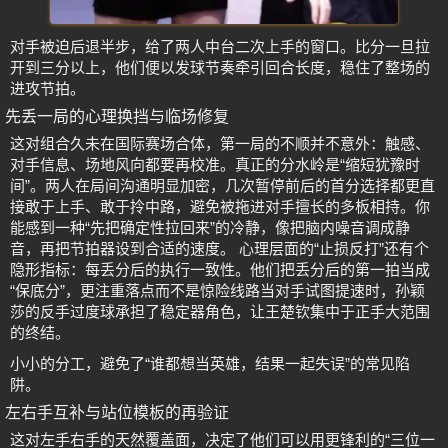
对手被迫后退半步，给了两人中台二次上手的窗口。比分一旦拉
开到三分以上，他们便以发球节奏牵引回合长度，稳住了整场的
进攻节拍。
先丢一局的心理换挡与临场修复
这对组合久未在国际赛场合体，第一局的不顺并不意外：触感、
对手信息、场地风向都要再校准。真正的分水岭是“缩短犹豫时
间”。两人在局间沟通明显加密，几次暂停前后的首分选择都更直
接敢于上手、敢于拎中路，避免被拖进对手擅长的多板相持。你
能感到一种“先把确定性拉回来”的冷静，像把脑内噪音调成静
音，再把节拍器设到合适的速度。 心理层面的“止损反打”还有个
隐形指标：每丢分后的执行一致性。他们把丢分后的第一拍当成
“保底分”，更注重落点而不是惊险线路当对手试图提速时，孙颖
莎的反手过度球承担了稳定器角色，让王楚钦集中于正手大范围
的终结。
小小的分工，避免了“谁都想当英雄，结果一起失误”的常见陷
阱。
左右手互补与站位模板的再验证
这对左手右手的天然覆盖面，决定了他们可以用更锋利的“三位一