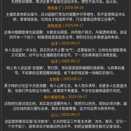
先把账目理顺，再决定要不要留住这段关系，理性不是冷血，是止损。
2025-09-16
杨叔来了
主播若真有职业操守，应对超额打赏及时提醒并引导理性，而不是借情话冲业
绩；拿错钱容易，吐回去才知道疼不疼，行业要靠边界感立住尊严。
2025-09-17
旭旭宝宝
这事对婚姻管理也是提醒：大额支出阈值、共同账户提示、月度透明清单，该设
的开关一个别少；制度感就是家庭安全带，预防往往比补救更温和有效。
2025-09-17
仙洋
有人说返还一半太轻，其实判决不止要“出气”，还要能执行；比例化处理既落地
又可复制，对平台与主播都是约束信号，下一次别再拿娱乐消费遮羞。
2025-09-17
仙洋
网上有人说这是“充值脑”，笑归笑，背后是家庭和婚姻的真崩塌；与其事后痛
骂，不如事前设置提醒和阈值，省下来的钱足够一场踏实的旅行。
2025-09-17
女刺客
黑子网的讨论区今天挺清醒：有人心疼丈夫，有人怒斥诱导，但更多人在复盘流
程；当我们学会取证与维权，故事就不再重复，平台也会被倒逼提升风控。
2025-09-17
格小格爱钓鱼
法院把灰度切成比例，其实是在提醒所有人：情感可以热烈，规则必须冷静；越
过红线的部分要吐出来，剩余才配被尊重，这才叫边界与秩序并存。
2025-09-17
占儿
这起案例像现实版“反诈剧本”，丈夫的取证三件套太关键：流水、聊天、定位一
个也不能少，链条闭合才能撬动判决天平，别把证据散落在聊天记录深处。