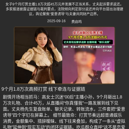
女子9个月打赏主播1.8万次超45万元并发展不正当关系，丈夫起诉要求返还。
多家报道披露证据链与裁判要点，法院倾向判定部分返还并向平台提出治理建
议，舆论聚焦“爱意诱导”与夫妻共同财产边界。
2025-09-16
费启鸣
9个月1.8万次高频打赏 线下牵连与证据链
剧情开场相当抓马：高女士沉迷“00后”主播小孙，9个月砸出1.8
万次礼物、合计45万，从直播间“你真懂我”一路发展到线下见
面。丈夫杨先生复盘账单、聊天记录、转账流水，三件套把“爱意
诱导”四个字钉在屏幕上。 细节最致命：打赏节奏远超普通娱乐
消费，金额集中、措辞暧昧、线下往来叠加，构成了一条从“虚拟
礼物”延伸到“现实互动”的闭环证据链。吃瓜群众直呼“这不是恋爱