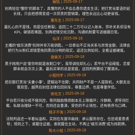
2025-09-17
琳铛
别再轻信“懂你”的脚本了，真懂你的人不会怂恿你透支生活；把打赏当爱语的延
长线，只会把感情变成一次昂贵的营销案，理性永远比心动更省钱。
2025-09-17
董先生
最扎心的不是钱，而是信任断裂；追回二十二万可以记入账本，弥补关系却没有
KPI，破镜若难圆，别再把错交给沉默，沟通机制要写进婚姻日常。
2025-09-18
仙洋
主播的“娱乐消费”抗辩并非万能钥匙，一旦牵出不正当关系与异常金额，法律会
把行为从粉红滤镜里拖回黑白分明的现实，返还比例如何，全看证据硬度。
2025-09-18
谢美天
黑子网用户说“爱你哟就是收割口令”，虽带调侃却扎心；若平台不设阈值，恋爱
脚本就会次次上演，最后买单的总是家庭，这回判例算给了醒酒水。
2025-09-18
小程同学
把巨额打赏当“夫妻小事”，逻辑站不住脚；共同财产不是一人提款机，大额支出
需双签，越界后别怪法律拉回刹车，尊重边界，也是尊重伴侣。
2025-09-18
徐化文
平台若只收分成不做风控，等同鼓励情感剧本无上限循环；冷静期、诱导词拦
截、私联治理缺一不可，否则还会重演，受伤的不止钱包，还有秩序与口碑。
2025-09-18
桃子不淘
法院判返还一半看似温和，实则在灰度中画线：承认服务存在，也惩戒爱意诱
导；规则之下，谁握住证据，谁就握住主动，不再让“娱乐消费”成为挡箭牌。
2025-09-18
陈大小姐