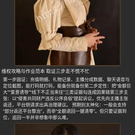
维权攻略与作业范本 取证三步走不慌不忙
第一步固证：充值明细、礼物记录、主播分成数据、聊天语音与
定位截图，能打码就打码，能备份就备份第二步定性：把“金额巨
大”“爱意诱导”“线下不正当来往”三类证据勾连成因果链第三步主
张：以“侵害共同财产违反公序良俗”提起诉讼，优先向主播主张
返还，平台侧请求出具治理建议。 预期别太神化：一般会支持
“部分返还平台整治”，而非“全额退回一键清零”。但只要证据到
位，追回一半并非想象中那么难。