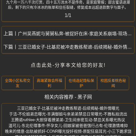
九个月一万八千次打赏、四十五万流水不是传奇，是家庭警报；甜言蜜语退潮
后，剩下的只有冷冰冰的账单和信任裂缝，修复成本远超退款数字与面子。
1/1
广州吴燕妮与舅舅私奔-被捉奸在床-家庭关系崩塌-现场图曝光
三亚已婚女子-比基尼被冲走教练帮遮-后续揭秘-婚外情曝光
点击此处-分享本文给您的好友!
全国小区私密交
高端紧致会所福
在线选妃隐私保
校园反差桃色秘
友
利
护
闻
相关内容推荐 - 黑子网
三亚已婚女子-比基尼被冲走教练帮遮-后续揭秘-婚外情曝光
于洁-不伦姐弟恋曝光-丰满御姐与亲弟弟禁忌日常曝光-不雅私拍流出
王腾诺ruthlee-大胆穿着撩弟弟-卫生间亲密互动-禁忌关系曝光热议
温可儿-东北伦理事件-怀孕女儿-回娘家被爸爸强行占有-伦理激情难抑
晚来的情意-出轨被抓奸-CONR曝光捉奸视频-原配狂扇耳光-小三下跪求饶