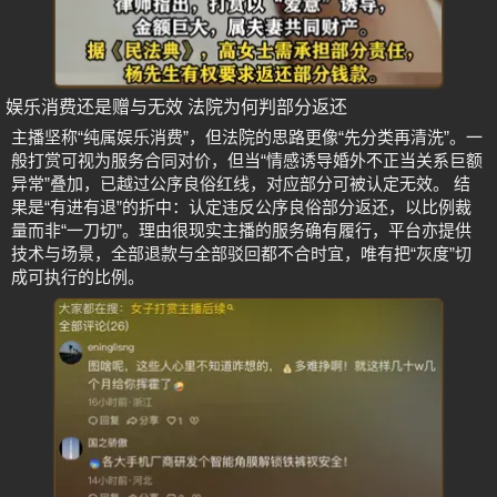
娱乐消费还是赠与无效 法院为何判部分返还
主播坚称“纯属娱乐消费”，但法院的思路更像“先分类再清洗”。一
般打赏可视为服务合同对价，但当“情感诱导婚外不正当关系巨额
异常”叠加，已越过公序良俗红线，对应部分可被认定无效。 结
果是“有进有退”的折中：认定违反公序良俗部分返还，以比例裁
量而非“一刀切”。理由很现实主播的服务确有履行，平台亦提供
技术与场景，全部退款与全部驳回都不合时宜，唯有把“灰度”切
成可执行的比例。