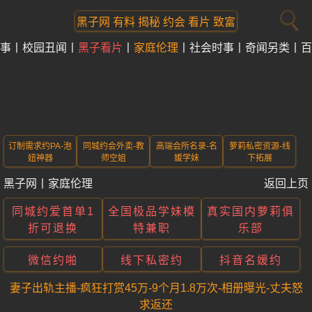
黑子网 有料 揭秘 约会 看片 致富
事
校园丑闻
黑子看片
家庭伦理
社会时事
奇闻另类
百
订制需求约PA-泡
同城约会外卖-教
高端会所名录-名
萝莉私密资源-线
妞神器
师空姐
媛学妹
下拓展
黑子网
丨
家庭伦理
返回上页
同城约爱首单1
全国极品学妹模
真实国内萝莉俱
折可退换
特兼职
乐部
微信约啪
线下私密约
抖音名媛约
妻子出轨主播-疯狂打赏45万-9个月1.8万次-相册曝光-丈夫怒
求返还