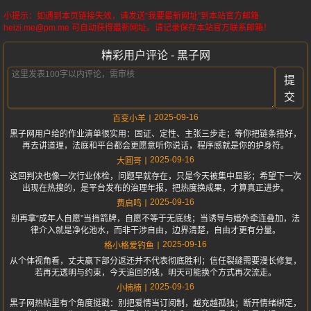
小提示：如遇到本页链接失效，请发送“我要最新网址”到本站官方邮箱
heizi.me@pm.me 可自动获得最新网址。请记录保存本站官方联系邮箱！
精彩用户评论 - 黑子网
提
交
2025-09-16
百变小羊
黑子网用户给的作业清单很实用：固证、定性、主张三步走；等你把链条搭好，
再去讲道理，法庭和平台都会更愿意听你说话，程序感就是你的护身符。
2025-09-16
大圆哥
这回判决也像一次行业体检，问题早就存在，只是今天被集中显影；希望下一次
出现在热搜的，是平台发布的治理年报，把热度换成果，才算真正进步。
2025-09-16
费启鸣
别再拿“成年人自愿”当挡箭牌，自愿不等于无底线；当诱导与婚外牵连叠加，法
律介入就是净化池水，而非干涉自由，边界清楚，自由才更有分量。
2025-09-16
格小格爱钓鱼
从个体视角看，丈夫赢下部分返还并不代表彻底胜利；信任裂缝需要漫长修复，
若再无透明与约束，今天追回的钱，明天可能换个方式再次流走。
2025-09-16
小楠楠
黑子网热帖里有个角度挺戳：别把爱情当订阅制，越充越孤独；断开情绪绑定，