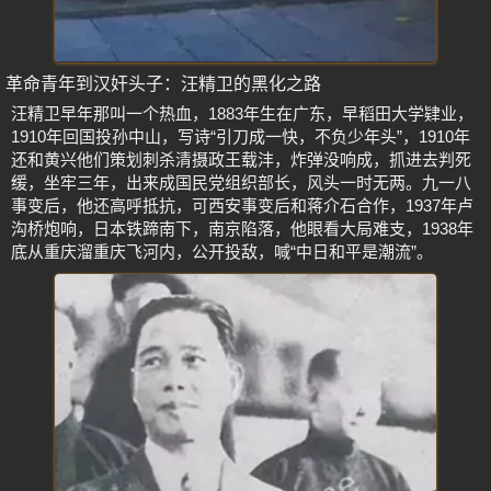
革命青年到汉奸头子：汪精卫的黑化之路
汪精卫早年那叫一个热血，1883年生在广东，早稻田大学肄业，
1910年回国投孙中山，写诗“引刀成一快，不负少年头”，1910年
还和黄兴他们策划刺杀清摄政王载沣，炸弹没响成，抓进去判死
缓，坐牢三年，出来成国民党组织部长，风头一时无两。九一八
事变后，他还高呼抵抗，可西安事变后和蒋介石合作，1937年卢
沟桥炮响，日本铁蹄南下，南京陷落，他眼看大局难支，1938年
底从重庆溜重庆飞河内，公开投敌，喊“中日和平是潮流”。