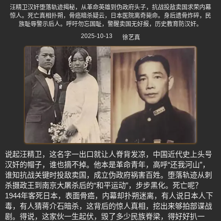
汪精卫汉奸堕落轨迹揭秘，从革命英雄到伪政府头子，抗战投敌卖国求荣内幕
惊人。死亡真相扑朔，骨癌暗杀疑云，日本医院离奇毙命。身后遗骨炸碎，民
族耻辱警示后人。呼吁勿忘国耻，警醒卖国无好报，历史教育防汉奸。
2025-10-13
徐艺真
说起汪精卫，这名字一出口就让人脊背发凉，中国近代史上头号
汉奸的帽子，谁也摘不掉。他本是革命青年，高呼“还我河山”，
谁知抗战关键时投敌卖国，成立伪政府祸害百姓。堕落轨迹从刺
杀摄政王到南京大屠杀后的“和平运动”，步步黑化。死亡呢？
1944年客死日本，表面骨癌，内幕却扑朔迷离，有人说日本人下
毒，有人猜蒋介石暗杀，这背后的惊人真相，挖出来够拍部谍战
剧。得说，这家伙一生起伏，毁了多少民族脊梁，得好好扒一