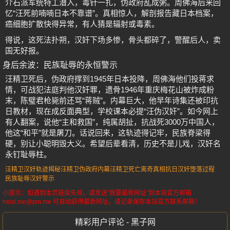
介石派军统特工潜入，毒针一扎，伪政府乱成粥。周佛海后来回
忆“汪死前喃喃日本不靠谱”。真相惊人，解剖报告藏日本档案，
癌细胞扩散快得异常，有人猜是辐射或毒素。
得说，这死法扑朔，汉奸下场多惨，骨头都碎了，警醒后人，卖
国无好报。
身后余波：民族耻辱的永恒警示
汪精卫死后，伪政府撑到1945年日本投降，周佛海他们投蒋求
情，可战犯法庭判他汉奸罪，遗骨1946年重庆梅花山被炸成粉
末，陈璧君枪毙前还骂“蒋贼”。内幕巨大，他早年诗集还被印抗
日教材，现在成反面典型，学校课本必提“汪伪汉奸”。如今网上
有人翻案，说他“主和救国”，纯属胡扯，抗战死3000万中国人，
他这“和平”就是屠刀。话说回来，这轨迹得记牢，民族脊梁得
硬，别让小聪明毁大义。希望后辈看清，历史不是儿戏，汉奸名
永钉耻辱柱。
汪精卫汉奸轨迹揭秘
汪精卫伪政府内幕
汪精卫死亡离奇真相
抗日汉奸堕落过程
民族耻辱汉奸警示
小提示：如遇到本页链接失效，请发送“我要最新网址”到本站官方邮箱
heizi.me@pm.me 可自动获得最新网址。请记录保存本站官方联系邮箱！
精彩用户评论 - 黑子网