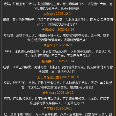
哦豁，汪精卫刺王活命，抗战投敌伪主席，死时瘫痪嚎日本。调侃他：大叔，这
“引刀快”刀引鬼子，鬼子别引骨癌！
2025-10-14
李美珍
嘻嘻，南京伪政府曝光，汪精卫签条约出卖，东北华北拱手让。网友说“免费卖国
指南”，指南看完耻辱柱钉名！
2025-10-14
大漠叔叔
哎哟喂，汪精卫死亡谜，冈田医生针一扎，陈璧君哭床守夜长。逗一句：精卫，
你这“癌变浪漫”浪漫毒素，浪漫别浪漫民族！
2025-10-14
李雪琴
哼哼，汪轨迹从英雄到狗，西安合流后溜河内，汉奸帽子永戴牢。调皮说：老
汪，你这“还我河山”还鬼子床，下次还自己良心！
2025-10-14
杨叔来了
哇哦，汪精卫内幕黑，周佛海特工抓抗日，拷打情报卖东京。网友笑称“他开车像
卖国车，油门踩伪府大门”！
2025-10-15
迪士尼在逃公主
哎呀，汉奸汪死亡真相，脊椎子弹留隐患，日本怕反水下手狠。得逗：美女陈璧
君，你这老公“和平之旅”旅到黄泉，旅途别带汉奸包！
2025-10-15
脸红MM
呵呵，汪伪政权肮脏，壮丁拉去日军前线，百姓饿他奢侈宴。挑逗说：汪精卫，
你这手笔搁交易会准王，王冠戴耻辱上！
2025-10-15
芊芊龍
哈，革命汪精卫黑化，九一八高呼抵抗，卢沟桥后喊和平。网友直呼“太弯”，调