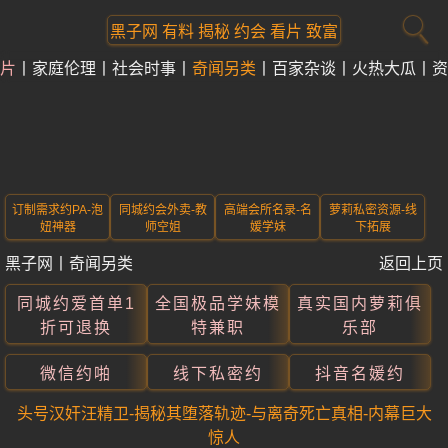
黑子网 有料 揭秘 约会 看片 致富
片
家庭伦理
社会时事
奇闻另类
百家杂谈
火热大瓜
资
订制需求约PA-泡
同城约会外卖-教
高端会所名录-名
萝莉私密资源-线
妞神器
师空姐
媛学妹
下拓展
黑子网
丨
奇闻另类
返回上页
同城约爱首单1
全国极品学妹模
真实国内萝莉俱
折可退换
特兼职
乐部
微信约啪
线下私密约
抖音名媛约
头号汉奸汪精卫-揭秘其堕落轨迹-与离奇死亡真相-内幕巨大
惊人