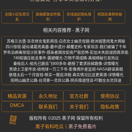
全国小区私密交
高端紧致会所福
在线选妃隐私保
校园反差桃色秘
友
利
护
闻
相关内容推荐 - 黑子网
苏格兰古堡-灰衣修女鬼影再现-白衣女士幽灵母题-欧洲城堡闹鬼大揭秘
四川惊现-疑似诸葛亮真墓-墓中遗计-颠覆史料-专家坦言-我们被骗了千年
罗布泊病毒惊现沙民事件-感染者围攻如丧尸般恐怖-彭加木失踪谜团再添诡异
749局镇压蛟龙事件-震撼曝光-万物不得成精-真相揭秘引发热议
秦桧后人-祖先已跪岳飞800多年-跪够了要求拆掉跪像-详情曝光
黑骑士卫星传说-绕地球一万三千年-影像揭外星监视-NASA辟谣真相
慈禧太后一个月饭钱-够买一艘巡洋舰-真实情况比这更离谱-详情曝光
阳明山幽灵公路-台湾第一灵异公路-阴兵借道怪谈-吓翻全台灵异迷
精品资源
永久地址
官方社群
使用协议
DMCA
联系我们
关于我们
隐私政策
版权所有 ©2025 黑子网 保留所有权利
子
料
有
黑
黑子有料吃瓜
黑子免费看片