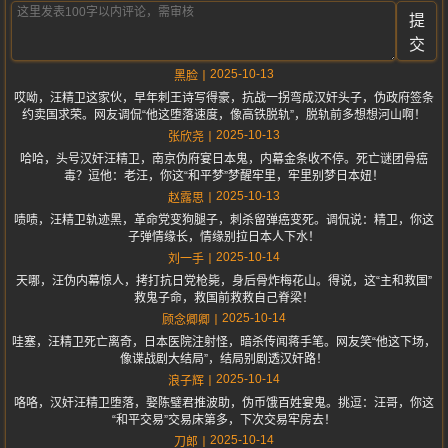
提
交
2025-10-13
黑脸
哎呦，汪精卫这家伙，早年刺王诗写得豪，抗战一拐弯成汉奸头子，伪政府签条
约卖国求荣。网友调侃“他这堕落速度，像高铁脱轨”，脱轨前多想想河山啊！
2025-10-13
张欣尧
哈哈，头号汉奸汪精卫，南京伪府宴日本鬼，内幕金条收不停。死亡谜团骨癌
毒？逗他：老汪，你这“和平梦”梦醒牢里，牢里别梦日本妞！
2025-10-13
赵露思
啧啧，汪精卫轨迹黑，革命党变狗腿子，刺杀留弹癌变死。调侃说：精卫，你这
子弹情缘长，情缘别拉日本人下水！
2025-10-14
刘一手
天哪，汪伪内幕惊人，拷打抗日党枪毙，身后骨炸梅花山。得说，这“主和救国”
救鬼子命，救国前救救自己脊梁！
2025-10-14
顾念卿卿
哇塞，汪精卫死亡离奇，日本医院注射怪，暗杀传闻蒋手笔。网友笑“他这下场，
像谍战剧大结局”，结局别剧透汉奸路！
2025-10-14
浪子辉
咯咯，汉奸汪精卫堕落，娶陈璧君推波助，伪币饿百姓宴鬼。挑逗：汪哥，你这
“和平交易”交易床第多，下次交易牢房去！
2025-10-14
刀郎