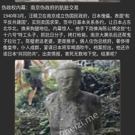
伪政权内幕：南京伪政府的肮脏交易
1940年3月，汪精卫在南京成立伪国民政府，日本傀儡，表面“和
平反共建国”，实则卖国求荣，签中日基本关系条约，让日本占东
北华北，换来狗腿地位。内幕惊人，他手下周佛海陈公博这些“七
十六号”特工头子，抓抗日分子，拷打枪毙，南京大屠杀后还帮鬼
子拉壮丁。陈璧君这老婆，更是推手，俩人住伪总统府，奢侈得
像皇帝，仆人成群，宴请日本将军喝酒吹牛。档案挖出，他还许
诺日本“共同防共”，出卖情报，害死无数地下党。结果呢？