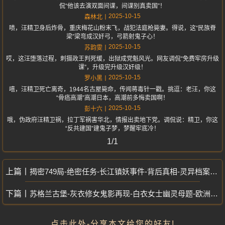
侃“他该去演双面间谍，间谍别真卖国”！
2025-10-15
森林北
啧，汪精卫身后炸骨，重庆梅花山粉末飞，战犯法庭枪毙妻。得说，这“民族脊
梁”梁弯成汉奸弓，弓箭射鬼子心！
2025-10-15
苏韵雯
哎，这汪堕落过程，刺摄政王判死缓，出狱成党魁风光。网友调侃“免费牢房升级
课”，升级完升级汉奸级！
2025-10-15
罗小黑
嘻，汪精卫死亡离奇，1944名古屋毙命，传闻蒋毒针一戳。挑逗：老汪，你这
“骨癌高潮”高潮日本，高潮前多悔卖国啊！
2025-10-15
彭十六
哦，伪政府汪精卫祸，拉丁军祸害华北，情报出卖地下党。调侃说：精卫，你这
“反共建国”建鬼子梦，梦醒牢底冷！
1/1
揭密749局-绝密任务-长江镇妖事件-背后真相-灵异档案-细节令人胆寒
苏格兰古堡-灰衣修女鬼影再现-白衣女士幽灵母题-欧洲城堡闹鬼大揭秘
点击此处-分享本文给您的好友!