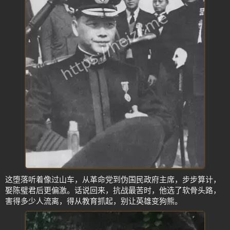
这堕落听着像过山车，从革命党到伪国民政府主席，步步算计，
娶陈璧君后更偏激。话说回来，抗战最苦时，他选了软骨头路，
害得多少人流离，得从教育抓起，别让英雄变狗熊。