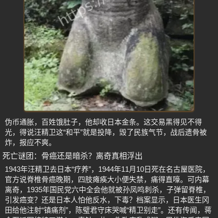
伪币通胀，百姓饿肚子，他却收日本金条。这交易黑得见不得
光，得说汪精卫这“和平”就是投降，毁了民族气节，战后遗骨被
炸，报应不爽。
死亡谜团：骨癌还是暗杀？离奇真相浮出
1943年汪精卫去日本“疗养”，1944年11月10日死在名古屋医院，
官方说脊椎骨癌晚期，四肢瘫痪大小便失禁，痛得直嚎。可内幕
离奇，1935年国民党六中全会他就被孙凤鸣刺杀，子弹留脊椎，
引发癌变？还是日本人怕他反水，下毒？档案显示，日本医生冈
田给他注射“镇痛剂”，陈璧君守床哭喊“精卫别走”。还有传闻，蒋