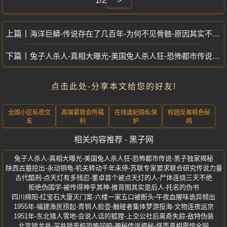
1/2
>
海洋巨蟒-传说存在了几百年-为何不见骨骸-原因其实不简单
兔子人杀人-真相大曝光-美国兔人杀人狂-恐怖都市传说-黑子独家揭秘
点击此处-分享本文给您的好友!
全国小区私密交
高端紧致会所福
在线选妃隐私保
校园反差桃色秘
友
利
护
闻
相关内容推荐 - 黑子网
兔子人杀人-真相大曝光-美国兔人杀人狂-恐怖都市传说-黑子独家揭秘
陕西古墓挖出-永动铜龟-机关转动千年未停-苏联专家要求联合研究传说力量
古代酷刑-点天灯有多残忍-董卓首个被点天灯的人-尸体连烧三天不绝
拒绝伪国学-被传得神乎其神-推背图其实是后人-托名的伪书
四川绵阳-红宝石大厦灭门案-六楼一家五口被断头-午夜血腥味诡异频出
1955年-福建渔民捞起-青铜人脸壶-触碰者集体梦游投海-文物连夜运京
1951年-东北猎人雪地-会说人话的狐狸-上交公社后离奇失踪-敌特伪装
北京锁龙井-深井锁恶蛟恐怖回响-神秘传说揭秘-怪声真相震惊全网