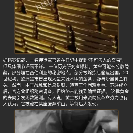
据档案记载，一名押运军官曾在日记中提到“不可告人的交易”，
但具体细节语焉不详。 一位历史研究者爆料，黄金可能被分散隐
藏，部分埋在西伯利亚的秘密地点，部分被熔炼后偷运出国。20
世纪初，欧洲黑市曾出现大量来源不明的金条，疑与沙皇黄金有
关。然而，由于战乱和信息封锁，追查工作困难重重。苏联成立
后，官方曾组织秘密调查，但始终未能找到确凿证据。 这批黄金
的去向引发无数猜测。有人说，黄金被用来资助反革命势力也有
人认为，它被藏在某座废弃矿山，等待后人发现。