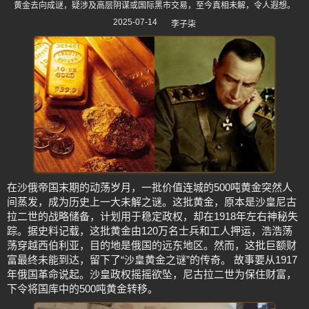
黄金去向成谜，疑涉及高层阴谋或国际黑市交易，至今真相未解，令人遐想。
2025-07-14
李子柒
在沙俄帝国末期的动荡岁月，一批价值连城的500吨黄金突然人
间蒸发，成为历史上一大未解之谜。这批黄金，原本是沙皇尼古
拉二世的战略储备，计划用于稳定政权，却在1918年左右神秘失
踪。据史料记载，这批黄金由120万名士兵和工人押运，浩浩荡
荡穿越西伯利亚，目的地是俄国的远东地区。然而，这批巨额财
富最终未能到达，留下了“沙皇黄金之谜”的传奇。 故事要从1917
年俄国革命说起。沙皇政权摇摇欲坠，尼古拉二世为保住财富，
下令将国库中的500吨黄金转移。