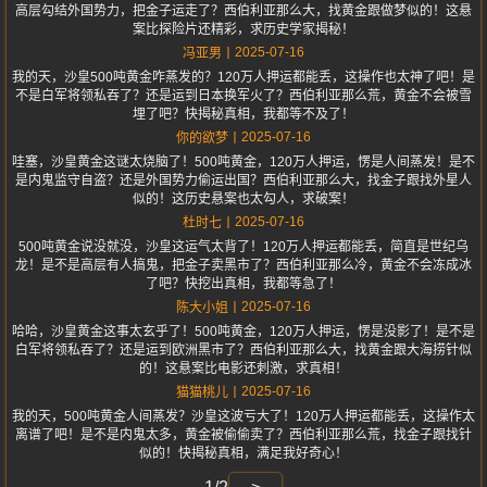
高层勾结外国势力，把金子运走了？西伯利亚那么大，找黄金跟做梦似的！这悬
案比探险片还精彩，求历史学家揭秘！
2025-07-16
冯亚男
我的天，沙皇500吨黄金咋蒸发的？120万人押运都能丢，这操作也太神了吧！是
不是白军将领私吞了？还是运到日本换军火了？西伯利亚那么荒，黄金不会被雪
埋了吧？快揭秘真相，我都等不及了！
2025-07-16
你的欲梦
哇塞，沙皇黄金这谜太烧脑了！500吨黄金，120万人押运，愣是人间蒸发！是不
是内鬼监守自盗？还是外国势力偷运出国？西伯利亚那么大，找金子跟找外星人
似的！这历史悬案也太勾人，求破案！
2025-07-16
杜时七
500吨黄金说没就没，沙皇这运气太背了！120万人押运都能丢，简直是世纪乌
龙！是不是高层有人搞鬼，把金子卖黑市了？西伯利亚那么冷，黄金不会冻成冰
了吧？快挖出真相，我都等急了！
2025-07-16
陈大小姐
哈哈，沙皇黄金这事太玄乎了！500吨黄金，120万人押运，愣是没影了！是不是
白军将领私吞了？还是运到欧洲黑市了？西伯利亚那么大，找黄金跟大海捞针似
的！这悬案比电影还刺激，求真相！
2025-07-16
猫猫桃儿
我的天，500吨黄金人间蒸发？沙皇这波亏大了！120万人押运都能丢，这操作太
离谱了吧！是不是内鬼太多，黄金被偷偷卖了？西伯利亚那么荒，找金子跟找针
似的！快揭秘真相，满足我好奇心！