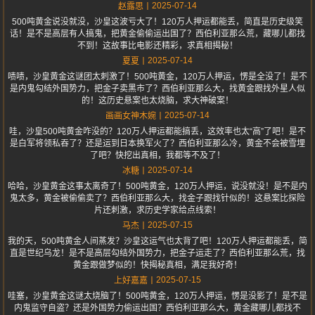
2025-07-14
赵露思
500吨黄金说没就没，沙皇这波亏大了！120万人押运都能丢，简直是历史级笑
话！是不是高层有人搞鬼，把黄金偷偷运出国了？西伯利亚那么荒，藏哪儿都找
不到！这故事比电影还精彩，求真相揭秘！
2025-07-14
夏夏
啧啧，沙皇黄金这谜团太刺激了！500吨黄金，120万人押运，愣是全没了！是不
是内鬼勾结外国势力，把金子卖黑市了？西伯利亚那么大，找黄金跟找外星人似
的！这历史悬案也太烧脑，求大神破案！
2025-07-14
画画女神木婉
哇，沙皇500吨黄金咋没的？120万人押运都能搞丢，这效率也太“高”了吧！是不
是白军将领私吞了？还是运到日本换军火了？西伯利亚那么冷，黄金不会被雪埋
了吧？快挖出真相，我都等不及了！
2025-07-14
冰糖
哈哈，沙皇黄金这事太离奇了！500吨黄金，120万人押运，说没就没！是不是内
鬼太多，黄金被偷偷卖了？西伯利亚那么大，找金子跟找针似的！这悬案比探险
片还刺激，求历史学家给点线索！
2025-07-15
马杰
我的天，500吨黄金人间蒸发？沙皇这运气也太背了吧！120万人押运都能丢，简
直是世纪乌龙！是不是高层勾结外国势力，把金子运走了？西伯利亚那么荒，找
黄金跟做梦似的！快揭秘真相，满足我好奇！
2025-07-15
上好嘉嘉
哇塞，沙皇黄金这谜太烧脑了！500吨黄金，120万人押运，愣是没影了！是不是
内鬼监守自盗？还是外国势力偷运出国？西伯利亚那么大，黄金藏哪儿都找不