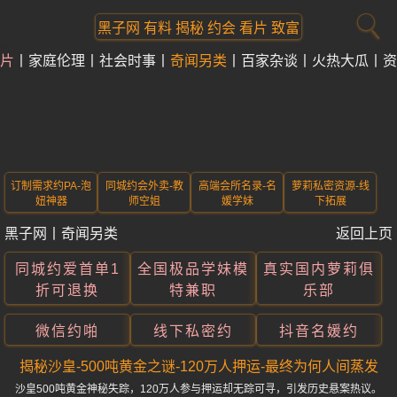
黑子网 有料 揭秘 约会 看片 致富
片
家庭伦理
社会时事
奇闻另类
百家杂谈
火热大瓜
资
订制需求约PA-泡
同城约会外卖-教
高端会所名录-名
萝莉私密资源-线
妞神器
师空姐
媛学妹
下拓展
黑子网
丨
奇闻另类
返回上页
同城约爱首单1
全国极品学妹模
真实国内萝莉俱
折可退换
特兼职
乐部
微信约啪
线下私密约
抖音名媛约
揭秘沙皇-500吨黄金之谜-120万人押运-最终为何人间蒸发
沙皇500吨黄金神秘失踪，120万人参与押运却无踪可寻，引发历史悬案热议。