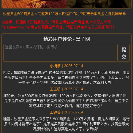
沙皇黄金
500吨黄金
人间蒸发
120万人押运
西伯利亚
历史悬案
黄金之谜
俄国革命
小提示：如遇到本页链接失效，请发送“我要最新网址”到本站官方邮箱
heizi.me@pm.me 可自动获得最新网址。请记录保存本站官方联系邮箱！
精彩用户评论 - 黑子网
提
交
2025-07-14
小楠楠
哈哈，500吨黄金说没就没？这沙皇也太倒霉了吧！120万人押运都能搞丢，简直
是历史级乌龙！是不是内鬼太多，黄金被偷偷卖到黑市了？西伯利亚那么大，挖
一辈子也找不到吧！这故事比盗墓小说还刺激，求真相大白！
2025-07-14
王玉萌
我的天，沙皇500吨黄金咋蒸发的？120万人押运都能丢，这操作也太离谱了吧！
是不是白军将领监守自盗？还是外国势力偷偷下手？西伯利亚那么冷，黄金不会
冻成冰块了吧？快挖出真相，满足我这好奇心！
2025-07-14
王钟瑶
哇塞，沙皇黄金这事太玄乎了！500吨黄金，120万人押运，愣是人间蒸发！这得
多少内鬼才能干出这事？是不是卖到欧洲黑市了？西伯利亚那么大，找黄金跟大
海捞针似的！这悬案也太勾人了，求后续！