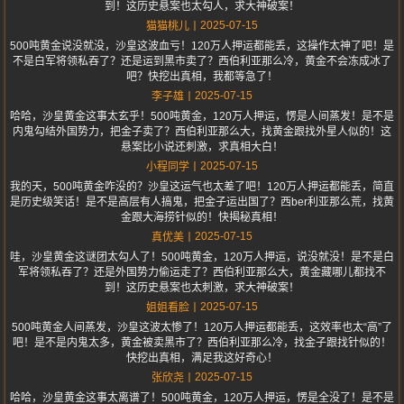
到！这历史悬案也太勾人，求大神破案！
2025-07-15
猫猫桃儿
500吨黄金说没就没，沙皇这波血亏！120万人押运都能丢，这操作太神了吧！是
不是白军将领私吞了？还是运到黑市卖了？西伯利亚那么冷，黄金不会冻成冰了
吧？快挖出真相，我都等急了！
2025-07-15
李子雄
哈哈，沙皇黄金这事太玄乎！500吨黄金，120万人押运，愣是人间蒸发！是不是
内鬼勾结外国势力，把金子卖了？西伯利亚那么大，找黄金跟找外星人似的！这
悬案比小说还刺激，求真相大白！
2025-07-15
小程同学
我的天，500吨黄金咋没的？沙皇这运气也太差了吧！120万人押运都能丢，简直
是历史级笑话！是不是高层有人搞鬼，把金子运出国了？西ber利亚那么荒，找黄
金跟大海捞针似的！快揭秘真相！
2025-07-15
真优美
哇，沙皇黄金这谜团太勾人了！500吨黄金，120万人押运，说没就没！是不是白
军将领私吞了？还是外国势力偷运走了？西伯利亚那么大，黄金藏哪儿都找不
到！这历史悬案也太刺激，求大神破案！
2025-07-15
姐姐看脸
500吨黄金人间蒸发，沙皇这波太惨了！120万人押运都能丢，这效率也太“高”了
吧！是不是内鬼太多，黄金被卖黑市了？西伯利亚那么冷，找金子跟找针似的！
快挖出真相，满足我这好奇心！
2025-07-15
张欣尧
哈哈，沙皇黄金这事太离谱了！500吨黄金，120万人押运，愣是全没了！是不是