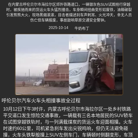
在内蒙古呼伦贝尔市海拉尔区郊外铁路道口，一辆银灰色SUV试图抢行穿越
时，被疾驰而来的货运火车头猛烈撞击，车身瞬间扭曲变形如废铁，油箱破裂
引发熊熊大火，现场黑烟滚滚，目击者描述刹车声刺耳、火光冲天，幸无人员
伤亡但车辆报废，事故敲响草原交通安全警钟。
2025-10-14
牛奶布丁
呼伦贝尔汽车火车头相撞事故全过程
10月12日下午3时许，内蒙古呼伦贝尔市海拉尔区一处乡村铁路
平交道口发生惊险交通事故，一辆载有三名本地居民的SUV轿车
在试图穿越铁轨时，与一列满载煤炭的货运火车迎面相撞。火车
时速约60公里，司机紧急刹车发出尖锐鸣响，但仍无法避免碰
撞，火车头铁犁般撞上SUV左侧车门，车辆顿时侧翻变形，车顶