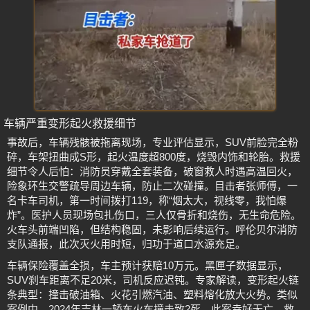
车辆严重变形起火救援细节
事故后，车辆残骸被拖离现场，专业评估显示，SUV前脸完全粉
碎，车架扭曲成S形，起火温度超800度，烧毁内饰和轮胎。救援
细节令人后怕：消防员穿戴全套装备，破窗救人时遇高温回火，
险象环生交警疏导周边车辆，防止二次碰撞。目击者张师傅，一
名卡车司机，第一时间拨打119，称“烟太大，视线零，我怕爆
炸”。医护人员现场包扎伤口，三人仅骨折和烧伤，无生命危险。
火车头前端凹陷，但结构稳固，未影响后续运行。呼伦贝尔消防
支队通报，此次灭火用时短，归功于道口水源充足。
车辆保险覆盖全损，车主预计获赔10万元。黑匣子数据显示，
SUV刹车距离不足20米，司机反应迟钝。专家解读，变形起火链
条典型：撞击破油箱、火花引燃汽油、塑料熔化放大火势。类似
案例中，2024年吉林一轿车火车撞击致2死，此案幸好无亡。救