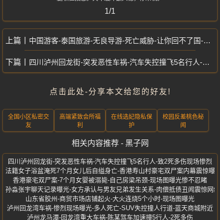
1/1
中国游客-泰国旅游-无良导游-死亡威胁-让你回不了国-全程正脸曝光
四川泸州回龙街-突发恶性车祸-汽车失控撞飞5名行人-致2死多伤现场惨烈
点击此处-分享本文给您的好友!
全国小区私密交
高端紧致会所福
在线选妃隐私保
校园反差桃色秘
友
利
护
闻
相关内容推荐 - 黑子网
四川泸州回龙街-突发恶性车祸-汽车失控撞飞5名行人-致2死多伤现场惨烈
法籍女子浴盆淹死7个月女儿后自缢身亡-香港寿山村豪宅双尸案内幕震惊曝
香港豪宅双尸案-7个月女婴被溺毙-自己房梁吊颈-现场图曝光惨不忍睹
孙淼张宇聊天记录曝光-女方承认与男友兄弟发生关系-肉偿抵债丑闻震惊网络
山东省胶州-商贸市场店铺起火-大火连烧5个小时-现场图曝光
泸州回龙湾车祸-惨烈现场曝光-多人死亡-SUV失控撞人行道-蓝天商城附近
泸州龙马潭-回龙湾重大车祸-陈某驾车加速撞5行人-2死多伤