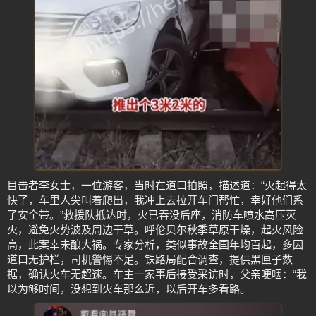
目击者李女士，一位游客，当时在道口拍照，描述道：“火起得太
快了，车里人尖叫着爬出，我冲上去拉开车门帮忙，幸好他们系
了安全带。”救援队抵达时，火已吞没后座，消防车喷水高压灭
火，避免火势波及周边干草。呼伦贝尔秋季草原干燥，起火风险
高，此案幸未酿大祸。专家分析，类似事故全国年均百起，多因
道口无护栏，司机警惕不足。铁路局配合调查，提供黑匣子数
据，确认火车无超速。车主一家事后接受采访时，父亲哽咽：“我
以为够时间，没想到火车那么近，以后开车多看路。