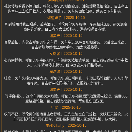
猫猫桃儿
视频慢放看得心惊肉跳，呼伦贝尔SUV侧翻变形，油箱爆燃黑烟滚滚。目击者王
先生冲上去拉门救人，衣服都熏黑了。火车头凹陷但稳，乘务员下车抱头。
2025-10-15
炫迈妹子i
刷到新闻时我正喝茶，差点洒了。呼伦贝尔火车相撞，车架扭成S形，起火温度
高内饰熔化。目击者李女士帮扑火，游客拍照变救援。
2025-10-15
谢美天
真是后怕，内蒙古呼伦贝尔这车祸，火车犁过SUV变形如废铁，火苗窜三米高。
目击者张师傅拨119时手抖，烟太大视线零。
2025-10-15
女刺客
心有余悸啊，呼伦贝尔事故现场，车辆起火浓烟遮草原，目击者描述尖叫声中救
人。火车紧急停未脱轨，缓冲器嵌入车门推移远。
2025-10-15
吴尔渥
哇塞，火车头撞SUV那力道，呼伦贝尔道口瞬间乱，车顶凹陷轮轴断，火从引擎
吞车尾。目击者冲拉门抱孩子，衣服着火外套扑。
2025-10-15
谢美天
气得直摇头，这个车辆起火太危险，呼伦贝尔碰撞后汽油泄漏电线短，温度800
度烧毁轮胎。目击者腿软但行动，帮包扎伤口送医。
2025-10-15
行简
叹气不已，呼伦贝尔现场目击者惊魂，王先生脑空白只想救，火映红天腿软。火
车汽笛长鸣低头司机误时。变形链条撞破箱火花燃塑料熔，放大势。
2025-10-15
美邵女baby