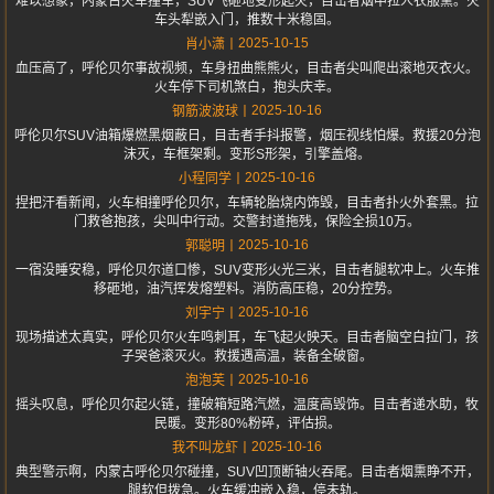
难以想象，内蒙古火车撞车，SUV飞砸地变形起火，目击者烟中拉人衣服熏。火
车头犁嵌入门，推数十米稳固。
2025-10-15
肖小潇
血压高了，呼伦贝尔事故视频，车身扭曲熊熊火，目击者尖叫爬出滚地灭衣火。
火车停下司机煞白，抱头庆幸。
2025-10-16
钢筋波波球
呼伦贝尔SUV油箱爆燃黑烟蔽日，目击者手抖报警，烟压视线怕爆。救援20分泡
沫灭，车框架剩。变形S形架，引擎盖熔。
2025-10-16
小程同学
捏把汗看新闻，火车相撞呼伦贝尔，车辆轮胎烧内饰毁，目击者扑火外套黑。拉
门救爸抱孩，尖叫中行动。交警封道拖残，保险全损10万。
2025-10-16
郭聪明
一宿没睡安稳，呼伦贝尔道口惨，SUV变形火光三米，目击者腿软冲上。火车推
移砸地，油汽挥发熔塑料。消防高压稳，20分控势。
2025-10-16
刘宇宁
现场描述太真实，呼伦贝尔火车鸣刺耳，车飞起火映天。目击者脑空白拉门，孩
子哭爸滚灭火。救援遇高温，装备全破窗。
2025-10-16
泡泡芙
摇头叹息，呼伦贝尔起火链，撞破箱短路汽燃，温度高毁饰。目击者递水助，牧
民暖。变形80%粉碎，评估损。
2025-10-16
我不叫龙虾
典型警示啊，内蒙古呼伦贝尔碰撞，SUV凹顶断轴火吞尾。目击者烟熏睁不开，
腿软但拨急。火车缓冲嵌入稳，停未轨。