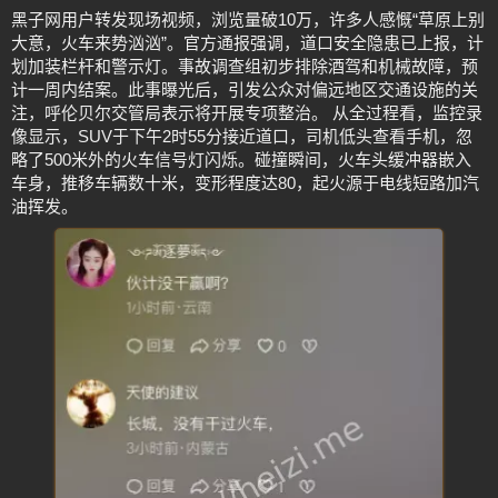
黑子网用户转发现场视频，浏览量破10万，许多人感慨“草原上别
大意，火车来势汹汹”。官方通报强调，道口安全隐患已上报，计
划加装栏杆和警示灯。事故调查组初步排除酒驾和机械故障，预
计一周内结案。此事曝光后，引发公众对偏远地区交通设施的关
注，呼伦贝尔交管局表示将开展专项整治。 从全过程看，监控录
像显示，SUV于下午2时55分接近道口，司机低头查看手机，忽
略了500米外的火车信号灯闪烁。碰撞瞬间，火车头缓冲器嵌入
车身，推移车辆数十米，变形程度达80，起火源于电线短路加汽
油挥发。