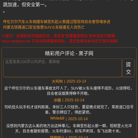
跳加速，但安全第一。
”
呼伦贝尔汽车火车相撞
车辆变形起火救援过程
现场目击者惊魂亲述
内蒙古铁路道口安全隐患
SUV火车碰撞无人员伤亡
小提示：如遇到本页链接失效，请发送“我要最新网址”到本站官方邮箱
heizi.me@pm.me 可自动获得最新网址。请记录保存本站官方联系邮箱！
精彩用户评论 - 黑子网
提
交
2025-10-14
大呜哟
这个呼伦贝尔的火车撞车事故太吓人了，SUV被火车头撞得不成形，火烧得旺，
目击者说烟熏得睁不开眼。
2025-10-14
冰糖
司机低头玩手机才误判距离，幸好三人只轻伤，要是晚点就完了。草原道口信号
差，警示牌旧了，得赶紧修。
White&8
2025-10-14
没想到内蒙古这么美的地方出这种事儿，车辆变形起火那一瞬，视频里火光冲
天，目击者腿软报警。火车时速60，刹车声刺耳，车飞出数十米。
2025-10-14