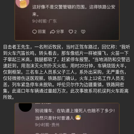
目击者王先生，一名附近牧民，当时正驾车路过，回忆称：“我听
到火车汽笛长鸣，转头看去，那车像纸片一样被撞飞，火苗一下
子窜起三米高，我腿都软了，赶紧停车报警。”当地消防和交警迅
速赶到，用泡沫灭火剂扑灭火焰，用时20分钟，车辆烧毁大半，
仅剩框架。三名车上人员系父子三人，系外出采购，无严重伤，
仅轻微擦伤送医观察。铁路部门确认，火车上12名工作人员无
恙，列车紧急停车未脱轨。呼伦贝尔作为边疆重镇，铁路网密
集，此道口年车辆通过量超万次，此次事故系司机误判火车距离
所致。