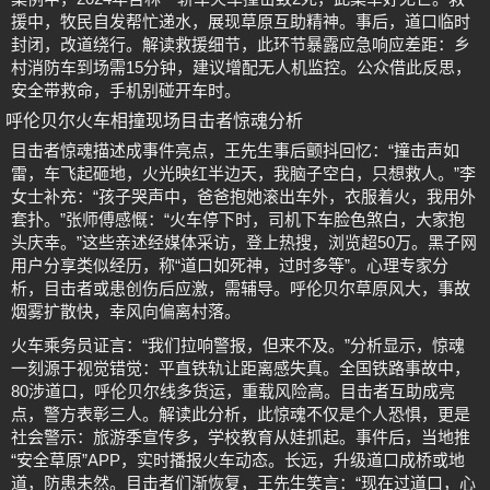
援中，牧民自发帮忙递水，展现草原互助精神。事后，道口临时
封闭，改道绕行。解读救援细节，此环节暴露应急响应差距：乡
村消防车到场需15分钟，建议增配无人机监控。公众借此反思，
安全带救命，手机别碰开车时。
呼伦贝尔火车相撞现场目击者惊魂分析
目击者惊魂描述成事件亮点，王先生事后颤抖回忆：“撞击声如
雷，车飞起砸地，火光映红半边天，我脑子空白，只想救人。”李
女士补充：“孩子哭声中，爸爸抱她滚出车外，衣服着火，我用外
套扑。”张师傅感慨：“火车停下时，司机下车脸色煞白，大家抱
头庆幸。”这些亲述经媒体采访，登上热搜，浏览超50万。黑子网
用户分享类似经历，称“道口如死神，过时多等”。心理专家分
析，目击者或患创伤后应激，需辅导。呼伦贝尔草原风大，事故
烟雾扩散快，幸风向偏离村落。
火车乘务员证言：“我们拉响警报，但来不及。”分析显示，惊魂
一刻源于视觉错觉：平直铁轨让距离感失真。全国铁路事故中，
80涉道口，呼伦贝尔线多货运，重载风险高。目击者互助成亮
点，警方表彰三人。解读此分析，此惊魂不仅是个人恐惧，更是
社会警示：旅游季宣传多，学校教育从娃抓起。事件后，当地推
“安全草原”APP，实时播报火车动态。长远，升级道口成桥或地
道，防患未然。目击者们渐恢复，王先生笑言：“现在过道口，心