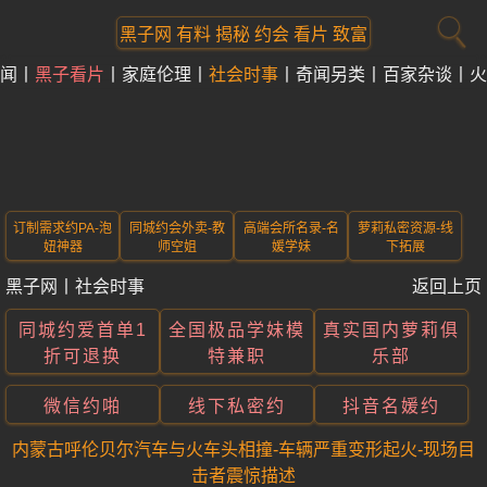
黑子网 有料 揭秘 约会 看片 致富
闻
黑子看片
家庭伦理
社会时事
奇闻另类
百家杂谈
火
订制需求约PA-泡
同城约会外卖-教
高端会所名录-名
萝莉私密资源-线
妞神器
师空姐
媛学妹
下拓展
黑子网
丨
社会时事
返回上页
同城约爱首单1
全国极品学妹模
真实国内萝莉俱
折可退换
特兼职
乐部
微信约啪
线下私密约
抖音名媛约
内蒙古呼伦贝尔汽车与火车头相撞-车辆严重变形起火-现场目
击者震惊描述