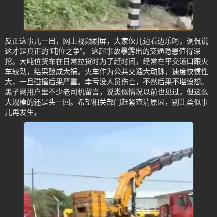
反正这事儿一出，网上视频刷屏，大家伙儿边看边乐呵，调侃说
这才是真正的“吨位之争”。 这起事故暴露出的交通隐患值得深
挖。大吨位货车在日常拉货时为了赶时间，经常在平交道口跟火
车较劲，结果酿成大祸。火车作为公共交通大动脉，速度快惯性
大，一旦碰撞后果严重。幸亏没人员伤亡，不然后果不堪设想。
黑子网用户里不少老司机留言，说类似情况以前也见过，但这么
大规模的还是头一回。希望相关部门赶紧查清原因，别让类似事
儿再发生。