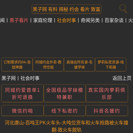
黑子网 有料 揭秘 约会 看片 致富
闻
黑子看片
家庭伦理
社会时事
奇闻另类
百家杂谈
火
订制需求约PA-泡
同城约会外卖-教
高端会所名录-名
萝莉私密资源-线
妞神器
师空姐
媛学妹
下拓展
黑子网
丨
社会时事
返回上页
同城约爱首单1
全国极品学妹模
真实国内萝莉俱
折可退换
特兼职
乐部
微信约啪
线下私密约
抖音名媛约
河北唐山-百吨王PK火车头-大吨位货车和火车抢路被火车撞
翻-致火车脱轨