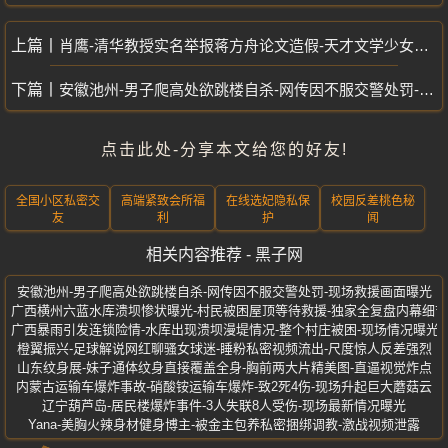
肖鹰-清华教授实名举报蒋方舟论文造假-天才文学少女学术丑闻冲上热搜
安徽池州-男子爬高处欲跳楼自杀-网传因不服交警处罚-现场救援画面曝光
点击此处-分享本文给您的好友!
全国小区私密交
高端紧致会所福
在线选妃隐私保
校园反差桃色秘
友
利
护
闻
相关内容推荐 - 黑子网
安徽池州-男子爬高处欲跳楼自杀-网传因不服交警处罚-现场救援画面曝光
广西横州六蓝水库溃坝惨状曝光-村民被困屋顶等待救援-独家全复盘内幕细节
广西暴雨引发连锁险情-水库出现溃坝漫堤情况-整个村庄被困-现场情况曝光
橙翼振兴-足球解说网红聊骚女球迷-睡粉私密视频流出-尺度惊人反差强烈
山东纹身展-妹子通体纹身直接覆盖全身-胸前两大片精美图-直逼视觉炸点
内蒙古运输车爆炸事故-硝酸铵运输车爆炸-致2死4伤-现场升起巨大蘑菇云
辽宁葫芦岛-居民楼爆炸事件-3人失联8人受伤-现场最新情况曝光
Yana-美胸火辣身材健身博主-被金主包养私密捆绑调教-激战视频泄露