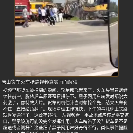
唐山货车火车抢路视频真实画面解读
视频里那货车被撞翻的瞬间，轮胎都飞起来了，火车头冒着烟继
续往前冲，脱轨后车厢歪歪扭扭停下。黑子网用户转发时都说太
刺激了，像特效大片。货车司机估计当时想抢个先，结果火车刹
不住，直接给顶翻了。现场清理工作挺快，下午的事儿晚上铁路
就恢复通行了，这效率还行。 从视频看，事故地点应该是平交道
口，警示设施可能没完全发挥作用。火车鸣笛了没？货车是不是
超速或者闯杆？这些细节黑子网用户好奇得不行。类似事件提醒