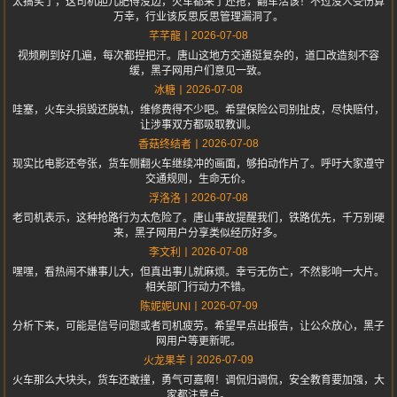
太搞笑了，这司机胆儿肥得没边，火车都来了还抢，翻车活该！不过没人受伤算
万幸，行业该反思反思管理漏洞了。
2026-07-08
芊芊龍
视频刷到好几遍，每次都捏把汗。唐山这地方交通挺复杂的，道口改造刻不容
缓，黑子网用户们意见一致。
2026-07-08
冰糖
哇塞，火车头损毁还脱轨，维修费得不少吧。希望保险公司别扯皮，尽快赔付，
让涉事双方都吸取教训。
2026-07-08
香菇终结者
现实比电影还夸张，货车侧翻火车继续冲的画面，够拍动作片了。呼吁大家遵守
交通规则，生命无价。
2026-07-08
浮洛洛
老司机表示，这种抢路行为太危险了。唐山事故提醒我们，铁路优先，千万别硬
来，黑子网用户分享类似经历好多。
2026-07-08
李文利
嘿嘿，看热闹不嫌事儿大，但真出事儿就麻烦。幸亏无伤亡，不然影响一大片。
相关部门行动力不错。
2026-07-09
陈妮妮UNI
分析下来，可能是信号问题或者司机疲劳。希望早点出报告，让公众放心，黑子
网用户等更新呢。
2026-07-09
火龙果羊
火车那么大块头，货车还敢撞，勇气可嘉啊！调侃归调侃，安全教育要加强，大
家都注意点。