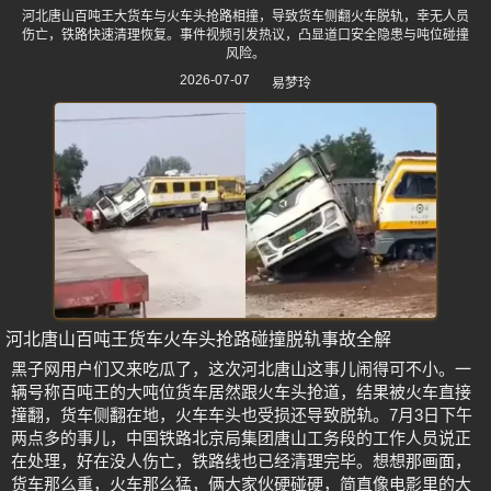
河北唐山百吨王大货车与火车头抢路相撞，导致货车侧翻火车脱轨，幸无人员
伤亡，铁路快速清理恢复。事件视频引发热议，凸显道口安全隐患与吨位碰撞
风险。
2026-07-07
易梦玲
河北唐山百吨王货车火车头抢路碰撞脱轨事故全解
黑子网用户们又来吃瓜了，这次河北唐山这事儿闹得可不小。一
辆号称百吨王的大吨位货车居然跟火车头抢道，结果被火车直接
撞翻，货车侧翻在地，火车车头也受损还导致脱轨。7月3日下午
两点多的事儿，中国铁路北京局集团唐山工务段的工作人员说正
在处理，好在没人伤亡，铁路线也已经清理完毕。想想那画面，
货车那么重，火车那么猛，俩大家伙硬碰硬，简直像电影里的大