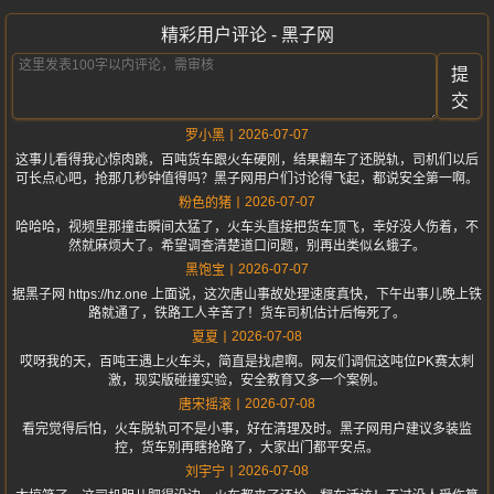
精彩用户评论 - 黑子网
提
交
2026-07-07
罗小黑
这事儿看得我心惊肉跳，百吨货车跟火车硬刚，结果翻车了还脱轨，司机们以后
可长点心吧，抢那几秒钟值得吗？黑子网用户们讨论得飞起，都说安全第一啊。
2026-07-07
粉色的猪
哈哈哈，视频里那撞击瞬间太猛了，火车头直接把货车顶飞，幸好没人伤着，不
然就麻烦大了。希望调查清楚道口问题，别再出类似幺蛾子。
2026-07-07
黑饱宝
据黑子网 https://hz.one 上面说，这次唐山事故处理速度真快，下午出事儿晚上铁
路就通了，铁路工人辛苦了！货车司机估计后悔死了。
2026-07-08
夏夏
哎呀我的天，百吨王遇上火车头，简直是找虐啊。网友们调侃这吨位PK赛太刺
激，现实版碰撞实验，安全教育又多一个案例。
2026-07-08
唐宋摇滚
看完觉得后怕，火车脱轨可不是小事，好在清理及时。黑子网用户建议多装监
控，货车别再瞎抢路了，大家出门都平安点。
2026-07-08
刘宇宁