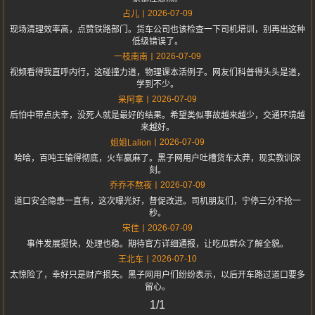
2026-07-09
占儿
现场清理效率高，点赞铁路部门。货车公司也该检查一下司机培训，别再出这种
低级错误了。
2026-07-09
一枝南南
视频看得我直呼内行，这碰撞力道，物理课本活例子。网友们科普得头头是道，
学到不少。
2026-07-09
呆阿拿
后怕中带点庆幸，没死人就是最好的结果。希望类似事故越来越少，交通环境越
来越好。
2026-07-09
姐姐Lalion
哈哈，百吨王输得彻底，火车赢麻了。黑子网用户吐槽货车太莽，现实教训深
刻。
2026-07-09
乔乔不熬夜
道口安全隐患一直有，这次曝光好，督促改进。司机朋友们，宁停三分不抢一
秒。
2026-07-09
宋佳
事件发展挺快，处理也稳。期待官方详细通报，让吃瓜群众了解全貌。
2026-07-10
王北车
太惊险了，幸好只是财产损失。黑子网用户们纷纷表示，以后开车路过道口要多
留心。
1/1