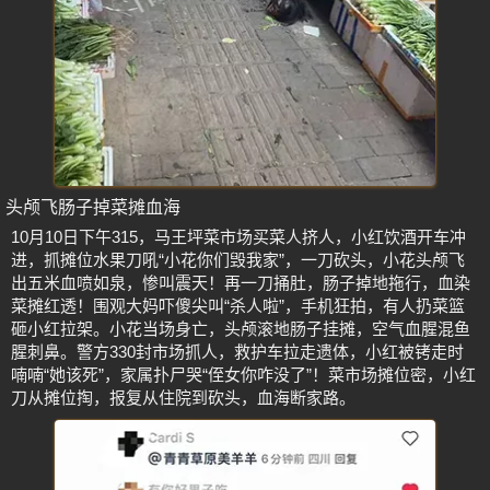
头颅飞肠子掉菜摊血海
10月10日下午315，马王坪菜市场买菜人挤人，小红饮酒开车冲
进，抓摊位水果刀吼“小花你们毁我家”，一刀砍头，小花头颅飞
出五米血喷如泉，惨叫震天！再一刀捅肚，肠子掉地拖行，血染
菜摊红透！围观大妈吓傻尖叫“杀人啦”，手机狂拍，有人扔菜篮
砸小红拉架。小花当场身亡，头颅滚地肠子挂摊，空气血腥混鱼
腥刺鼻。警方330封市场抓人，救护车拉走遗体，小红被铐走时
喃喃“她该死”，家属扑尸哭“侄女你咋没了”！菜市场摊位密，小红
刀从摊位掏，报复从住院到砍头，血海断家路。