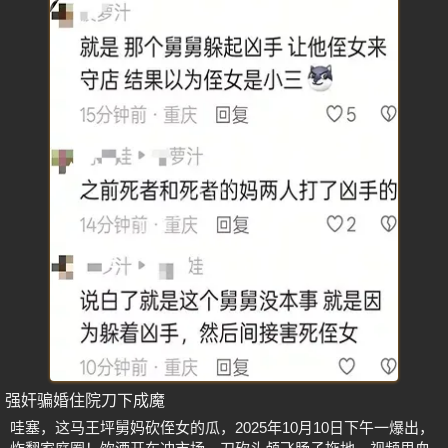
强奸骗婚住院刀下成魔
哇塞，这马王坪舅妈砍侄女的瓜，2025年10月10日下午一爆出，