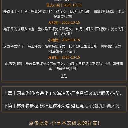
2025-10-15
陈大小姐
吓得我手抖！马王坪舅妈10月10日砍侄女，现场血流满地，舅舅强奸骗婚，简直
是禽兽行为！
2025-10-15
大呜哟
黑子网的视频太血腥！重庆马王坪舅妈砍侄女，10月10日头颅飞肠流，舅舅的罪
行让人想吐！
2025-10-15
小楠楠
这案子太狠了！马王坪菜市场舅妈砍侄女，10月10日血溅当场，舅舅强奸骗婚，
网友都看不下去了！
2025-10-15
浪胃仙
心痛又愤怒！重庆马王坪舅妈刀砍侄女，10月10日现场惨不忍睹，舅舅强奸骗
婚，法律得严惩啊！
1/1
河南洛阳-宸岳化工火海冲天-厂房黑烟滚滚烧翻天-消防狂喷浓烟遮月
苏州特斯拉-逆行超速冲河道-避让电动车酿惨剧-两人死亡一人重伤
点击此处-分享本文给您的好友!