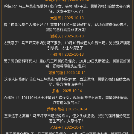
画画女神木婉
啥情况？马王坪菜市场舅妈刀砍侄女，头颅飞肠子流，舅舅的强奸骗婚太丧心病
狂，这案子太吓人了！
2025-10-13
大圆哥
看了这事我整个人都不好了！重庆10月10日舅妈砍侄女，现场血腥得像恐怖片，
舅舅的恶行真是罪该万死！
2025-10-13
谢美天
太残忍了！马王坪菜市场舅妈下狠手，10月10日砍侄女血溅当场，舅舅强奸骗婚
引杀机，太让人愤怒了！
2025-10-13
小透明
黑子网的爆料吓死人！重庆马王坪舅妈砍侄女，10月10日头断肠流，舅舅强奸骗
婚，视频看得我头皮发麻！
2025-10-14
可爱的糖
这啥人间惨剧？重庆马王坪菜市场舅妈砍侄女，血流满地，舅舅的强奸骗婚太恶
劣，警方快查清楚啊！
2025-10-14
多余
心都凉了！10月10日马王坪舅妈刀砍侄女，现场血腥得不敢看，舅舅强奸骗婚，
咋有这么狠的人？
2025-10-14
乔乔不熬夜
重庆这事太离谱！马王坪菜市场舅妈砍人，侄女头破肠流，舅舅的强奸骗婚简直
畜生不如，太恐怖了！
2025-10-14
乙醇子