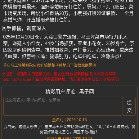
炸翻家庭圈！饮酒开车冲市场，刀砍头颅飞肠子拖地，视频里血
肉模糊惨叫震天，强奸骗婚曝光打住院，舅妈刀下头飞肠出，菜
市场变屠场，听说小红倒贴20万，小明强奸哄领证躲债，一个月
离婚气炸，开直播曝光被打住院。
凶手抓捕，调查深入
025年10月10日晚，大渡口警方通报：马王坪菜市场持刀杀人
案，嫌疑人小红女，44岁当场抓获，死者小花女，25岁身亡，原
因家庭纠纷调查中。推婚姻教育、严打暴力、心理疏导。重庆这
瓜血腥，但警钟长鸣：骗婚别刀，吃瓜归吃瓜，冷静多点！
重庆马王坪
舅妈砍头
强奸骗婚
肠子掉地
刀下泄愤
家庭黑洞
小提示：如遇到本页链接失效，请发送“我要最新网址”到本站官方邮箱
heizi.me@pm.me 可自动获得最新网址。请记录保存本站官方联系邮箱！
精彩用户评论 - 黑子网
提
交
2025-10-13
金希儿
我的天，这也太恐怖了！重庆马王坪菜市场舅妈砍侄女，10月10日血流成河，舅
舅强奸骗婚太恶心，简直不敢相信！
2025-10-13