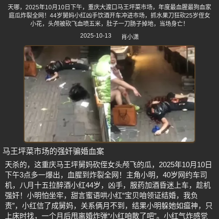
天哪，2025年10月10日下午，重庆大渡口马王坪菜市场，年度最血腥最狗血家
庭瓜炸裂全网！44岁舅妈小红凶手饮酒开车冲进市场，抓水果刀狂砍25岁侄女
小花，头颅被砍飞血喷五米，肚子一刀肠子掉地，当场身亡！
2025-10-13
肖小潇
马王坪菜市场的强奸骗婚血案
天杀的，这重庆马王坪舅妈砍侄女头颅飞的瓜，2025年10月10日
下午3点多一爆出，血腥到炸裂全网！主角小明，40岁网约车司
机，八月十五拉醉酒小红44岁，凶手，服药加酒昏迷上车，趁机
强奸！小明怕坐牢，甜言蜜语哄小红“宝贝咱领证结婚，我负
责”，小红信了成舅妈，关系俩月不到，结果小明躲她如瘟神，只
上床时找，一个月后甩离婚炸弹“小红咱散了吧”。小红气炸感觉