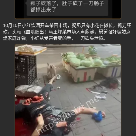
10月10日小红饮酒开车杀回市场，疑见只有小花在摊位，抓刀狂
砍，头颅飞血喷肠出！马王坪菜市场人声鼎沸，舅舅强奸骗婚点
燃家庭炸弹，小红从受害者变凶手，一刀砍头泄愤。