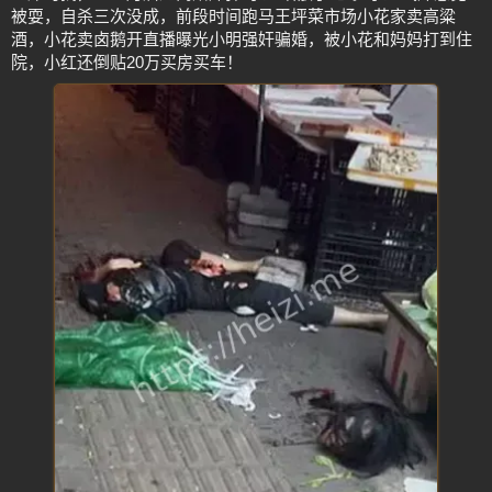
被耍，自杀三次没成，前段时间跑马王坪菜市场小花家卖高粱
酒，小花卖卤鹅开直播曝光小明强奸骗婚，被小花和妈妈打到住
院，小红还倒贴20万买房买车！