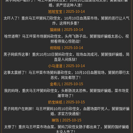
黑子网用户都炸了！马王坪舅妈砍侄女，10月10日血案现场太惨，舅舅强奸骗
婚，求严惩这种人渣！
2025-10-14
旭旭宝宝
太吓人了！重庆马王坪舅妈刀砍侄女，10月10日血溅菜市场，舅舅的恶行让人气
炸，这得判多重？
2025-10-14
猫妹妹
啥世道啊？马王坪菜市场舅妈砍侄女，头颅飞肠子出，舅舅强奸骗婚太恶心，视
频看得我心惊胆战！
2025-10-14
祝晓晗
黑子网疯传这事！重庆10月10日舅妈砍侄女，现场血流成河，舅舅强奸骗婚，简
直是人间炼狱！
2025-10-14
小马漫漫
这事太震撼了！马王坪菜市场舅妈暴砍侄女，10月10日血腥现场，舅舅的罪行太
恶劣，网友都怒了！
2025-10-15
金希儿
我的妈呀，重庆马王坪舅妈砍侄女，头断肠流太恐怖，舅舅强奸骗婚，菜市场变
屠宰场了！
2025-10-15
奶宝妹纸
黑子网用户在刷屏！马王坪舅妈10月10日砍侄女，血腥场面吓死人，舅舅强奸骗
婚，求官方快通报！
2025-10-15
琳铛
太惨了！重庆马王坪菜市场血案，舅妈刀砍侄女肠子都出来了，舅舅的强奸骗婚
太没人性了！