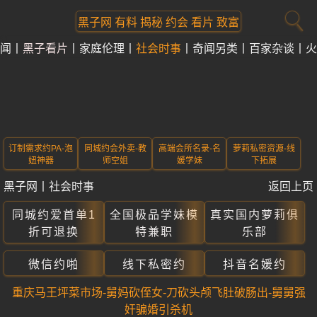
黑子网 有料 揭秘 约会 看片 致富
闻
黑子看片
家庭伦理
社会时事
奇闻另类
百家杂谈
火
订制需求约PA-泡
同城约会外卖-教
高端会所名录-名
萝莉私密资源-线
妞神器
师空姐
媛学妹
下拓展
黑子网
丨
社会时事
返回上页
同城约爱首单1
全国极品学妹模
真实国内萝莉俱
折可退换
特兼职
乐部
微信约啪
线下私密约
抖音名媛约
重庆马王坪菜市场-舅妈砍侄女-刀砍头颅飞肚破肠出-舅舅强
奸骗婚引杀机